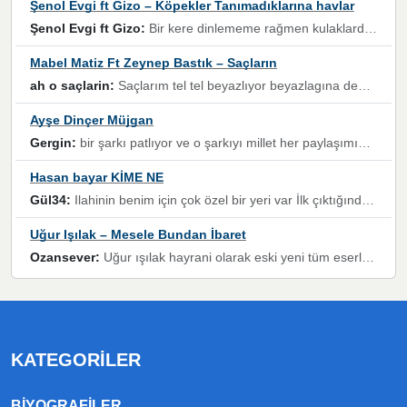
Şenol Evgi ft Gizo – Köpekler Tanımadıklarına havlar
Şenol Evgi ft Gizo:
Bir kere dinlememe rağmen kulaklardan gitmiyor sen sen sen sen kurban ol sen sen sen sen hayran ol yükses ses müzik dinleme sebebisiniz canlar bomba gibi patladınız maşallah
Mabel Matiz Ft Zeynep Bastık – Saçların
ah o saçlarin:
Saçlarım tel tel beyazlıyor beyazlagına degil yanımda sen yoksun ona üzülüyorum günler bir bir geçiyor geçen günlere değil sensiz geçen günlere darılıyorum,Dinledikce asla kavusamayacagim ama asla unutamicagim sevdiğim adam için yanar içim
Ayşe Dinçer Müjgan
Gergin:
bir şarkı patlıyor ve o şarkıyı millet her paylaşımın altına koyuyor ve öyle bir durum hal alıyor ki şarkıyı dinlemeden şarkıdan bikıyorsun Ama bu enteresan bir şekilde dillere dolanıyor millet olarak seviyoruz dertlerle boğuşurken bir yandan da göbek atmayi))) diyeceklerim bu kadar güzel hoş bir sayfa emeğinize sağlık arkadaşlar kolay gelsin
Hasan bayar KİME NE
Gül34:
Ilahinin benim için çok özel bir yeri var İlk çıktığında komşum ne kadar yüksek sesle dinliyorsa orada duymuştum ve YouTube'dan aratıp Bu ilahiyi bulmuştum ve sonra müdavimi oldum günlük Ben de 3-5 kere dinleyip ezberleyip artık ilahiye bende eşlik ediyorum yüksek sesle Allah razı olsun hizmet nimettir Rabbim sizin zahmetlerinize de hayırlı nimetler versin Selam ve dua ile Allah'a emanet olun
Uğur Işılak – Mesele Bundan İbaret
Ozansever:
Uğur ışılak hayrani olarak eski yeni tüm eserlerini keyifle huzurla dinleyenlerden birisiyim, emeğine saygı duyan gönül veren bunu en güzel şekilde sevenlerine ulaştıran siz değerli sayfa yöneticilerine de teşekkür ederim
KATEGORILER
BIYOGRAFILER