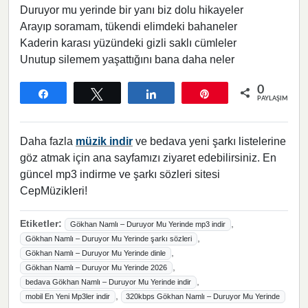
Duruyor mu yerinde bir yanı biz dolu hikayeler
Arayıp soramam, tükendi elimdeki bahaneler
Kaderin karası yüzündeki gizli saklı cümleler
Unutup silemem yaşattığını bana daha neler
0
Paylaş
Tweetle
Paylaş
Pin
PAYLAŞIMLAR
Daha fazla
müzik indir
ve bedava yeni şarkı listelerine
göz atmak için ana sayfamızı ziyaret edebilirsiniz. En
güncel mp3 indirme ve şarkı sözleri sitesi
CepMüzikleri!
Etiketler:
,
Gökhan Namlı – Duruyor Mu Yerinde mp3 indir
,
Gökhan Namlı – Duruyor Mu Yerinde şarkı sözleri
,
Gökhan Namlı – Duruyor Mu Yerinde dinle
,
Gökhan Namlı – Duruyor Mu Yerinde 2026
,
bedava Gökhan Namlı – Duruyor Mu Yerinde indir
,
mobil En Yeni Mp3ler indir
320kbps Gökhan Namlı – Duruyor Mu Yerinde