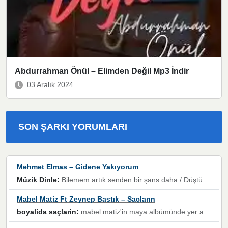
Abdurrahman Önül – Elimden Değil Mp3 İndir
03 Aralık 2024
SON ŞARKI YORUMLARI
Mehmet Elmas – Gidene Yakıyorum
Müzik Dinle:
Bilemem artık senden bir şans daha / Düştüğün zaman ben olmayacağım yanında” dizeleri, artık geçmişin tekrarına izin verilmeyeceğini, kişisel sınırların çizildiğini gösteriyor.
Mabel Matiz Ft Zeynep Bastık – Saçların
boyalida saçlarin:
mabel matiz'in maya albümünde yer alan güzellerden. parça da şarkı hani! müzikal altyapısına vurulduğum, sözlerinde kaybolduğum bir parça olmuş.