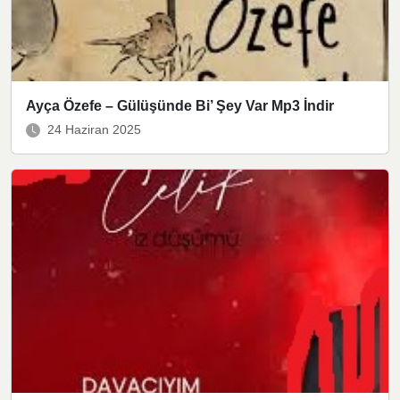
Ayça Özefe – Gülüşünde Bi’ Şey Var Mp3 İndir
24 Haziran 2025