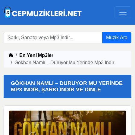
Müzik Ara
Müzik indir
En Yeni Mp3ler
Gökhan Namlı – Duruyor Mu Yerinde Mp3 İndir
GÖKHAN NAMLI – DURUYOR MU YERINDE
MP3 İNDIR, ŞARKI İNDIR VE DINLE