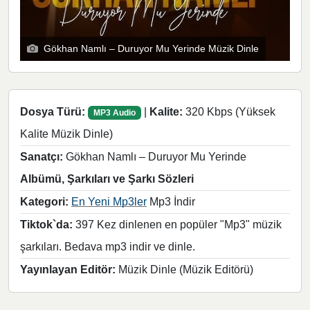
Gökhan Namlı – Duruyor Mu Yerinde Müzik Dinle
Dosya Türü:
|
Kalite:
320 Kbps (Yüksek
MP3 Audio
Kalite Müzik Dinle)
Sanatçı:
Gökhan Namlı – Duruyor Mu Yerinde
Albümü, Şarkıları ve Şarkı Sözleri
Kategori:
En Yeni Mp3ler
Mp3 İndir
Tiktok`da:
397 Kez dinlenen en popüler "Mp3" müzik
şarkıları. Bedava mp3 indir ve dinle.
Yayınlayan Editör:
Müzik Dinle (Müzik Editörü)