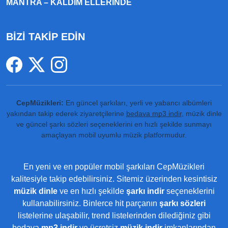
MANTRA – KALDIM ELLERINDE
BİZİ TAKİP EDİN
CepMüzikleri:
En güncel şarkıları, yerli ve yabancı albümleri
yakından takip ederek ziyaretçilerine
bedava mp3 indir
, müzik dinle
ve güncel şarkı sözleri seçeneklerini en hızlı şekilde sunmayı
amaçlayan mobil uyumlu müzik platformudur.
En yeni ve en popüler mobil şarkıları CepMüzikleri
kalitesiyle takip edebilirsiniz. Sitemiz üzerinden kesintisiz
müzik dinle
ve en hızlı şekilde
şarkı indir
seçeneklerini
kullanabilirsiniz. Binlerce hit parçanın
şarkı sözleri
listelerine ulaşabilir, trend listelerinden dilediğiniz gibi
bedava
mp3 indir
ve ücretsiz
müzik indir
imkanlarından