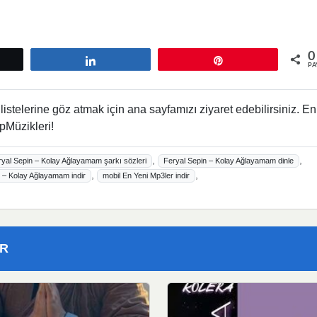
0
tle
Paylaş
Pin
PA
istelerine göz atmak için ana sayfamızı ziyaret edebilirsiniz. En
pMüzikleri!
,
,
ryal Sepin – Kolay Ağlayamam şarkı sözleri
Feryal Sepin – Kolay Ağlayamam dinle
,
,
 – Kolay Ağlayamam indir
mobil En Yeni Mp3ler indir
ER