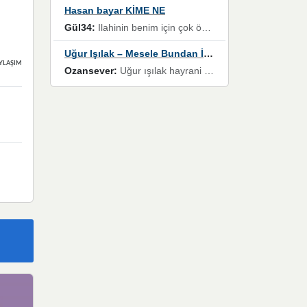
Hasan bayar KİME NE
Gül34:
Ilahinin benim için çok özel bir yeri var İlk çıktığında komşum ne kadar yüksek sesle dinliyorsa orada duymuştum ve YouTube'dan aratıp Bu ilahiyi bulmuştum ve sonra müdavimi oldum günlük Ben de 3-5 kere dinleyip ezberleyip artık ilahiye bende eşlik ediyorum yüksek sesle Allah razı olsun hizmet nimettir Rabbim sizin zahmetlerinize de hayırlı nimetler versin Selam ve dua ile Allah'a emanet olun
Uğur Işılak – Mesele Bundan İbaret
YLAŞIMLAR
Ozansever:
Uğur ışılak hayrani olarak eski yeni tüm eserlerini keyifle huzurla dinleyenlerden birisiyim, emeğine saygı duyan gönül veren bunu en güzel şekilde sevenlerine ulaştıran siz değerli sayfa yöneticilerine de teşekkür ederim