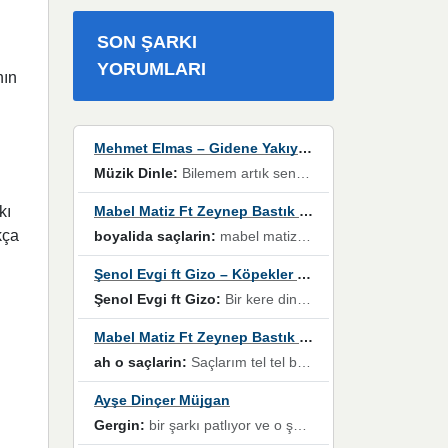
SON ŞARKI
YORUMLARI
nın
Mehmet Elmas – Gidene Yakıyorum
Müzik Dinle:
Bilemem artık senden bir şans daha / Düştüğün zaman ben olmayacağım yanında” dizeleri, artık geçmişin tekrarına izin verilmeyeceğini, kişisel sınırların çizildiğini gösteriyor.
Mabel Matiz Ft Zeynep Bastık – Saçların
kı
kça
boyalida saçlarin:
mabel matiz'in maya albümünde yer alan güzellerden. parça da şarkı hani! müzikal altyapısına vurulduğum, sözlerinde kaybolduğum bir parça olmuş.
Şenol Evgi ft Gizo – Köpekler Tanımadıklarına havlar
Şenol Evgi ft Gizo:
Bir kere dinlememe rağmen kulaklardan gitmiyor sen sen sen sen kurban ol sen sen sen sen hayran ol yükses ses müzik dinleme sebebisiniz canlar bomba gibi patladınız maşallah
Mabel Matiz Ft Zeynep Bastık – Saçların
ah o saçlarin:
Saçlarım tel tel beyazlıyor beyazlagına degil yanımda sen yoksun ona üzülüyorum günler bir bir geçiyor geçen günlere değil sensiz geçen günlere darılıyorum,Dinledikce asla kavusamayacagim ama asla unutamicagim sevdiğim adam için yanar içim
Ayşe Dinçer Müjgan
Gergin:
bir şarkı patlıyor ve o şarkıyı millet her paylaşımın altına koyuyor ve öyle bir durum hal alıyor ki şarkıyı dinlemeden şarkıdan bikıyorsun Ama bu enteresan bir şekilde dillere dolanıyor millet olarak seviyoruz dertlerle boğuşurken bir yandan da göbek atmayi))) diyeceklerim bu kadar güzel hoş bir sayfa emeğinize sağlık arkadaşlar kolay gelsin