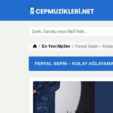
Müzik indir
En Yeni Mp3ler
Feryal Sepin – Kola
FERYAL SEPIN – KOLAY AĞLAYAMAM