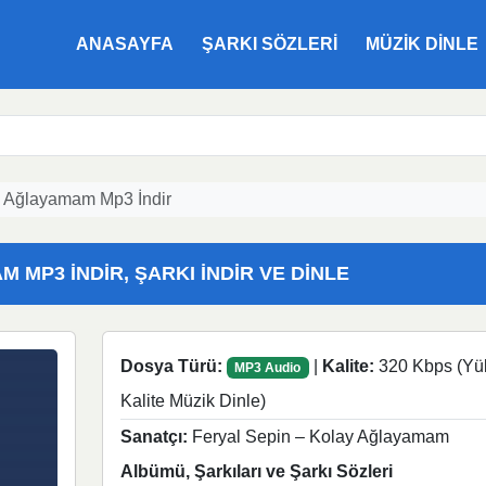
ANASAYFA
ŞARKI SÖZLERI
MÜZIK DINLE
y Ağlayamam Mp3 İndir
 MP3 İNDIR, ŞARKI İNDIR VE DINLE
Dosya Türü:
|
Kalite:
320 Kbps (Yü
MP3 Audio
Kalite Müzik Dinle)
Sanatçı:
Feryal Sepin – Kolay Ağlayamam
Albümü, Şarkıları ve Şarkı Sözleri