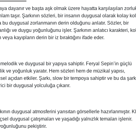
ya dayanır ve başta aşk olmak üzere hayatta karşılaşılan zorlu
nlam taşır. Şarkının sözleri, bir insanın duygusal olarak kolay ko
a bu duygusal zorlanmanın derin olduğunu anlatır. Sözler, bir
nlığı ve duygu yoğunluğunu işler. Şarkının anlatıcı karakteri, ko
veya kayıpların derin bir iz bıraktığını ifade eder.
:
elodik ve duygusal bir yapıya sahiptir. Feryal Sepin’in güçlü
nlik ve yoğunluk yaratır. Hem sözleri hem de müzikal yapısı,
l açıdan etkiler. Şarkı, slow bir tempoya sahiptir ve bu da şark
ici bir duygusal yolculuğa çıkarır.
ının duygusal atmosferini yansıtan görsellerle hazırlanmıştır. Kl
içsel duygusal çatışmaları ve yaşadığı yalnızlık temaları işlenir.
yoğunluğunu pekiştirir.