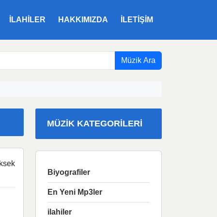
ILAHILER
HAKKIMIZDA
İLETIŞIM
Müzik Ara
MÜZIK KATEGORILERI
ksek
Biyografiler
En Yeni Mp3ler
ilahiler