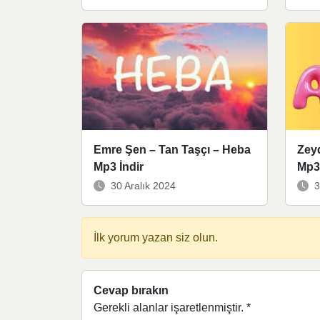
Emre Şen – Tan Taşçı – Heba
Zey
Mp3 İndir
Mp3 
30 Aralık 2024
3
İlk yorum yazan siz olun.
Cevap bırakın
Gerekli alanlar işaretlenmiştir.
*