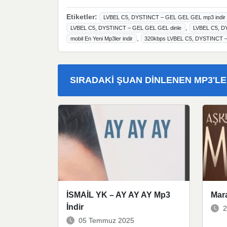
Etiketler:
LVBEL C5, DYSTINCT – GEL GEL GEL mp3 indir
,
LVBEL C5, DYSTINCT – GEL GEL GEL dinle
LVBEL C5, D
,
mobil En Yeni Mp3ler indir
320kbps LVBEL C5, DYSTINCT 
SIRADAKI ŞUAN DINLENEN MP3'L
İSMAİL YK – AY AY AY Mp3
Mara
İndir
2
05 Temmuz 2025