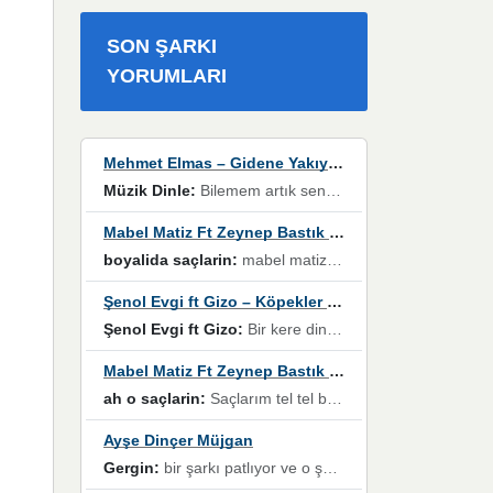
SON ŞARKI
YORUMLARI
Mehmet Elmas – Gidene Yakıyorum
Müzik Dinle:
Bilemem artık senden bir şans daha / Düştüğün zaman ben olmayacağım yanında” dizeleri, artık geçmişin tekrarına izin verilmeyeceğini, kişisel sınırların çizildiğini gösteriyor.
Mabel Matiz Ft Zeynep Bastık – Saçların
boyalida saçlarin:
mabel matiz'in maya albümünde yer alan güzellerden. parça da şarkı hani! müzikal altyapısına vurulduğum, sözlerinde kaybolduğum bir parça olmuş.
Şenol Evgi ft Gizo – Köpekler Tanımadıklarına havlar
Şenol Evgi ft Gizo:
Bir kere dinlememe rağmen kulaklardan gitmiyor sen sen sen sen kurban ol sen sen sen sen hayran ol yükses ses müzik dinleme sebebisiniz canlar bomba gibi patladınız maşallah
Mabel Matiz Ft Zeynep Bastık – Saçların
ah o saçlarin:
Saçlarım tel tel beyazlıyor beyazlagına degil yanımda sen yoksun ona üzülüyorum günler bir bir geçiyor geçen günlere değil sensiz geçen günlere darılıyorum,Dinledikce asla kavusamayacagim ama asla unutamicagim sevdiğim adam için yanar içim
Ayşe Dinçer Müjgan
Gergin:
bir şarkı patlıyor ve o şarkıyı millet her paylaşımın altına koyuyor ve öyle bir durum hal alıyor ki şarkıyı dinlemeden şarkıdan bikıyorsun Ama bu enteresan bir şekilde dillere dolanıyor millet olarak seviyoruz dertlerle boğuşurken bir yandan da göbek atmayi))) diyeceklerim bu kadar güzel hoş bir sayfa emeğinize sağlık arkadaşlar kolay gelsin