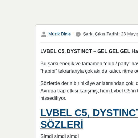
Müzik Dinle
Şarkı Çıkış Tarihi:
23 Mayı
LVBEL C5, DYSTINCT – GEL GEL GEL Hakkın
Bu şarkı enerjik ve tamamen “club / party” hav
“habibi” tekrarlarıyla çok akılda kalıcı, ritme 
Sözlerde derin bir hikâye anlatımından çok,
Avrupa trap etkisi karışmış; hem Lvbel C5’in
hissediliyor.
LVBEL C5, DYSTINC
SÖZLERİ
Şimdi şimdi şimdi