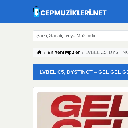
Müzik indir
En Yeni Mp3ler
LVBEL C5, DYSTINC
LVBEL C5, DYSTINCT – GEL GEL GE