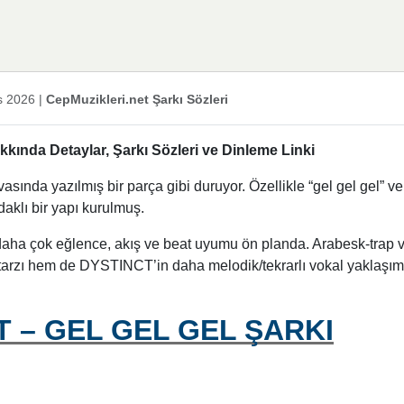
s 2026
|
CepMuzikleri.net Şarkı Sözleri
da Detaylar, Şarkı Sözleri ve Dinleme Linki
asında yazılmış bir parça gibi duruyor. Özellikle “gel gel gel” ve
odaklı bir yapı kurulmuş.
 daha çok eğlence, akış ve beat uyumu ön planda. Arabesk-trap 
 tarzı hem de DYSTINCT’in daha melodik/tekrarlı vokal yaklaşım
T – GEL GEL GEL ŞARKI