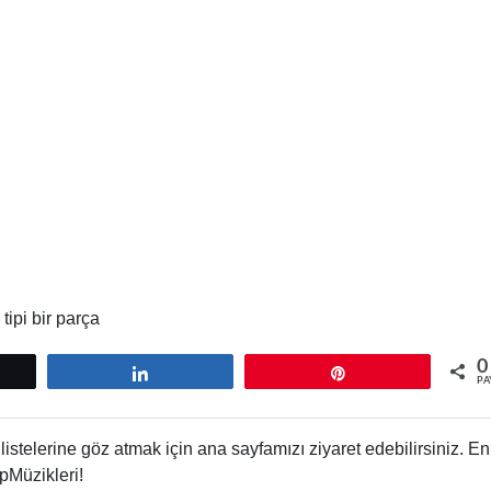
tipi bir parça
0
tle
Paylaş
Pin
PA
istelerine göz atmak için ana sayfamızı ziyaret edebilirsiniz. En
pMüzikleri!