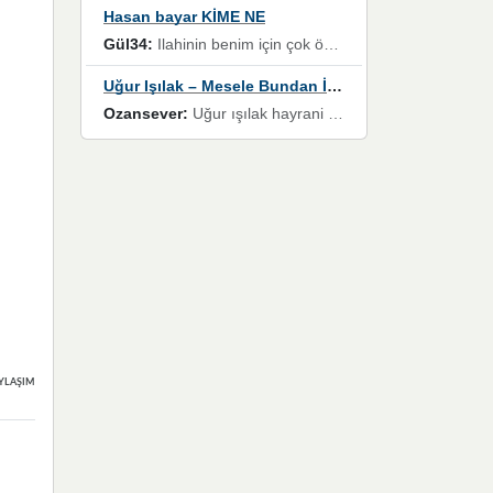
Hasan bayar KİME NE
Gül34:
Ilahinin benim için çok özel bir yeri var İlk çıktığında komşum ne kadar yüksek sesle dinliyorsa orada duymuştum ve YouTube'dan aratıp Bu ilahiyi bulmuştum ve sonra müdavimi oldum günlük Ben de 3-5 kere dinleyip ezberleyip artık ilahiye bende eşlik ediyorum yüksek sesle Allah razı olsun hizmet nimettir Rabbim sizin zahmetlerinize de hayırlı nimetler versin Selam ve dua ile Allah'a emanet olun
Uğur Işılak – Mesele Bundan İbaret
Ozansever:
Uğur ışılak hayrani olarak eski yeni tüm eserlerini keyifle huzurla dinleyenlerden birisiyim, emeğine saygı duyan gönül veren bunu en güzel şekilde sevenlerine ulaştıran siz değerli sayfa yöneticilerine de teşekkür ederim
YLAŞIMLAR