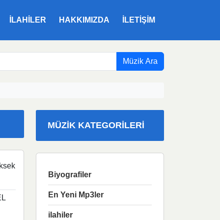
ILAHILER
HAKKIMIZDA
İLETIŞIM
Müzik Ara
MÜZIK KATEGORILERI
ksek
Biyografiler
En Yeni Mp3ler
EL
ilahiler