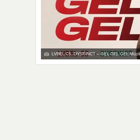
LVBEL C5, DYSTINCT – GEL GEL GEL Müzik