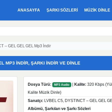
ANASAYFA
ŞARKI SÖZLERI
MÜZIK DINLE
T – GEL GEL GEL Mp3 İndir
L MP3 İNDIR, ŞARKI İNDIR VE DINLE
Dosya Türü:
|
Kalite:
320 Kbps (Yü
MP3 Audio
Kalite Müzik Dinle)
Sanatçı:
LVBEL C5, DYSTINCT – GEL GEL G
Albümü, Şarkıları ve Şarkı Sözleri