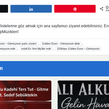
0
tle
Paylaş
Pin
PA
istelerine göz atmak için ana sayfamızı ziyaret edebilirsiniz. En
pMüzikleri!
,
,
sen – Gitmeyesin şarkı sözleri
Gülden Esen – Gitmeyesin dinle
,
,
meyesin indir
mobil En Yeni Mp3ler indir
320kbps Gülden Esen – Gitmeyesin
ER