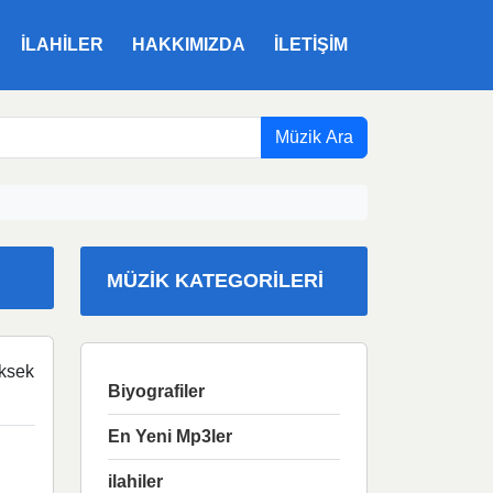
ILAHILER
HAKKIMIZDA
İLETIŞIM
Müzik Ara
MÜZIK KATEGORILERI
ksek
Biyografiler
En Yeni Mp3ler
ilahiler