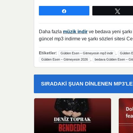
Paylaş
Twee
Daha fazla
müzik indir
ve bedava yeni şarkı l
güncel mp3 indirme ve şarkı sözleri sitesi Ce
Etiketler:
,
Gülden Esen – Gitmeyesin mp3 indir
Gülden E
,
Gülden Esen – Gitmeyesin 2026
bedava Gülden Esen – Git
SIRADAKI ŞUAN DINLENEN MP3'L