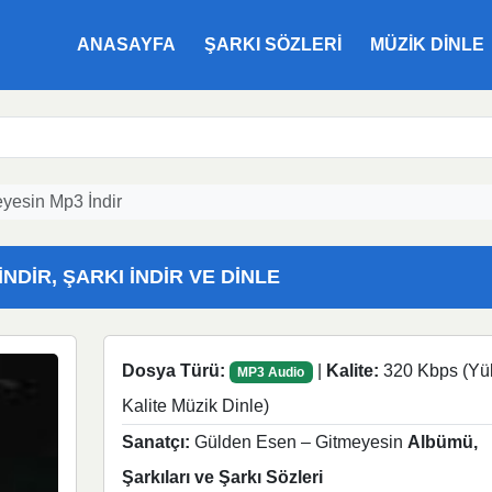
ANASAYFA
ŞARKI SÖZLERI
MÜZIK DINLE
yesin Mp3 İndir
NDIR, ŞARKI İNDIR VE DINLE
Dosya Türü:
|
Kalite:
320 Kbps (Yü
MP3 Audio
Kalite Müzik Dinle)
Sanatçı:
Gülden Esen – Gitmeyesin
Albümü,
Şarkıları ve Şarkı Sözleri