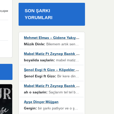
SON ŞARKI
YLAŞIMLAR
YORUMLARI
Mehmet Elmas – Gidene Yakıyorum
Müzik Dinle:
Bilemem artık senden bir şans daha / Düştüğün zaman ben olmayacağım yanında” dizeleri, artık geçmişin tekrarına izin verilmeyeceğini, kişisel sınırların çizildiğini gösteriyor.
Mabel Matiz Ft Zeynep Bastık – Saçların
boyalida saçlarin:
mabel matiz'in maya albümünde yer alan güzellerden. parça da şarkı hani! müzikal altyapısına vurulduğum, sözlerinde kaybolduğum bir parça olmuş.
Şenol Evgi ft Gizo – Köpekler Tanımadıklarına havlar
Şenol Evgi ft Gizo:
Bir kere dinlememe rağmen kulaklardan gitmiyor sen sen sen sen kurban ol sen sen sen sen hayran ol yükses ses müzik dinleme sebebisiniz canlar bomba gibi patladınız maşallah
Mabel Matiz Ft Zeynep Bastık – Saçların
ah o saçlarin:
Saçlarım tel tel beyazlıyor beyazlagına degil yanımda sen yoksun ona üzülüyorum günler bir bir geçiyor geçen günlere değil sensiz geçen günlere darılıyorum,Dinledikce asla kavusamayacagim ama asla unutamicagim sevdiğim adam için yanar içim
Ayşe Dinçer Müjgan
Gergin:
bir şarkı patlıyor ve o şarkıyı millet her paylaşımın altına koyuyor ve öyle bir durum hal alıyor ki şarkıyı dinlemeden şarkıdan bikıyorsun Ama bu enteresan bir şekilde dillere dolanıyor millet olarak seviyoruz dertlerle boğuşurken bir yandan da göbek atmayi))) diyeceklerim bu kadar güzel hoş bir sayfa emeğinize sağlık arkadaşlar kolay gelsin