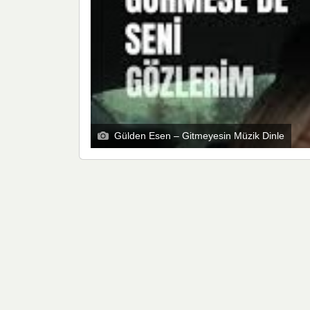
Gülden Esen – Gitmeyesin Müzik Dinle