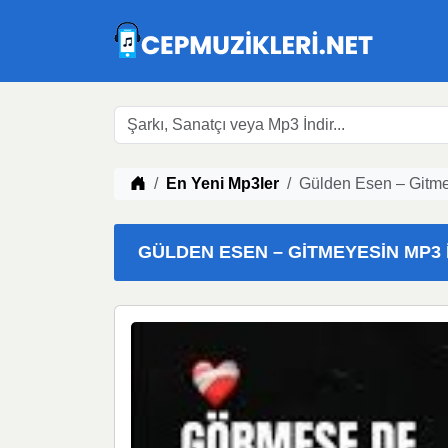
Müzik indir
En Yeni Mp3ler
Gülden Esen – Gitme
GÜLDEN ESEN – GITMEYESIN MP3 İ