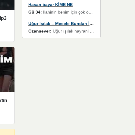
Hasan bayar KİME NE
Gül34:
Ilahinin benim için çok özel bir yeri var İlk çıktığında komşum ne kadar yüksek sesle dinliyorsa orada duymuştum ve YouTube'dan aratıp Bu ilahiyi bulmuştum ve sonra müdavimi oldum günlük Ben de 3-5 kere dinleyip ezberleyip artık ilahiye bende eşlik ediyorum yüksek sesle Allah razı olsun hizmet nimettir Rabbim sizin zahmetlerinize de hayırlı nimetler versin Selam ve dua ile Allah'a emanet olun
Mp3
Uğur Işılak – Mesele Bundan İbaret
Ozansever:
Uğur ışılak hayrani olarak eski yeni tüm eserlerini keyifle huzurla dinleyenlerden birisiyim, emeğine saygı duyan gönül veren bunu en güzel şekilde sevenlerine ulaştıran siz değerli sayfa yöneticilerine de teşekkür ederim
tın