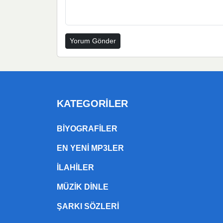
KATEGORILER
BIYOGRAFILER
EN YENI MP3LER
ILAHILER
MÜZIK DINLE
ŞARKI SÖZLERI