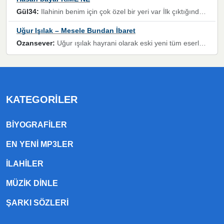
Gül34:
Ilahinin benim için çok özel bir yeri var İlk çıktığında komşum ne kadar yüksek sesle dinliyorsa orada duymuştum ve YouTube'dan aratıp Bu ilahiyi bulmuştum ve sonra müdavimi oldum günlük Ben de 3-5 kere dinleyip ezberleyip artık ilahiye bende eşlik ediyorum yüksek sesle Allah razı olsun hizmet nimettir Rabbim sizin zahmetlerinize de hayırlı nimetler versin Selam ve dua ile Allah'a emanet olun
Uğur Işılak – Mesele Bundan İbaret
Ozansever:
Uğur ışılak hayrani olarak eski yeni tüm eserlerini keyifle huzurla dinleyenlerden birisiyim, emeğine saygı duyan gönül veren bunu en güzel şekilde sevenlerine ulaştıran siz değerli sayfa yöneticilerine de teşekkür ederim
KATEGORILER
BIYOGRAFILER
EN YENI MP3LER
ILAHILER
MÜZIK DINLE
ŞARKI SÖZLERI