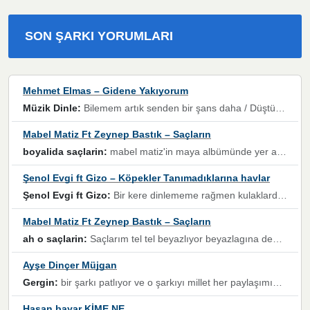
SON ŞARKI YORUMLARI
Mehmet Elmas – Gidene Yakıyorum
Müzik Dinle:
Bilemem artık senden bir şans daha / Düştüğün zaman ben olmayacağım yanında” dizeleri, artık geçmişin tekrarına izin verilmeyeceğini, kişisel sınırların çizildiğini gösteriyor.
Mabel Matiz Ft Zeynep Bastık – Saçların
boyalida saçlarin:
mabel matiz'in maya albümünde yer alan güzellerden. parça da şarkı hani! müzikal altyapısına vurulduğum, sözlerinde kaybolduğum bir parça olmuş.
Şenol Evgi ft Gizo – Köpekler Tanımadıklarına havlar
Şenol Evgi ft Gizo:
Bir kere dinlememe rağmen kulaklardan gitmiyor sen sen sen sen kurban ol sen sen sen sen hayran ol yükses ses müzik dinleme sebebisiniz canlar bomba gibi patladınız maşallah
Mabel Matiz Ft Zeynep Bastık – Saçların
ah o saçlarin:
Saçlarım tel tel beyazlıyor beyazlagına degil yanımda sen yoksun ona üzülüyorum günler bir bir geçiyor geçen günlere değil sensiz geçen günlere darılıyorum,Dinledikce asla kavusamayacagim ama asla unutamicagim sevdiğim adam için yanar içim
Ayşe Dinçer Müjgan
Gergin:
bir şarkı patlıyor ve o şarkıyı millet her paylaşımın altına koyuyor ve öyle bir durum hal alıyor ki şarkıyı dinlemeden şarkıdan bikıyorsun Ama bu enteresan bir şekilde dillere dolanıyor millet olarak seviyoruz dertlerle boğuşurken bir yandan da göbek atmayi))) diyeceklerim bu kadar güzel hoş bir sayfa emeğinize sağlık arkadaşlar kolay gelsin
Hasan bayar KİME NE