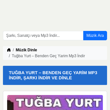
Müzik Ara
Müzik indir
Müzik Dinle
Tuğba Yurt – Benden Geç Yarim Mp3 İndir
TUĞBA YURT – BENDEN GEÇ YARIM MP3
İNDIR, ŞARKI İNDIR VE DINLE