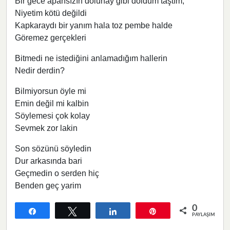
Bir gece apansızın dolunay gibi doldum taştım,
Niyetim kötü değildi
Kapkaraydı bir yanım hala toz pembe halde
Göremez gerçekleri
Bitmedi ne istediğini anlamadığım hallerin
Nedir derdin?
Bilmiyorsun öyle mi
Emin değil mi kalbin
Söylemesi çok kolay
Sevmek zor lakin
Son sözünü söyledin
Dur arkasında bari
Geçmedin o serden hiç
Benden geç yarim
0
Paylaş
Tweetle
Paylaş
Pin
PAYLAŞIMLAR