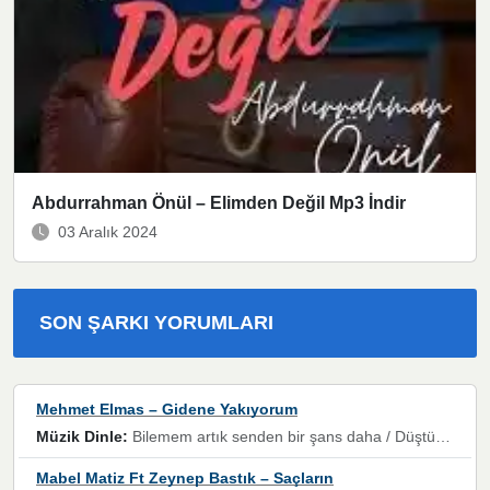
Abdurrahman Önül – Elimden Değil Mp3 İndir
03 Aralık 2024
SON ŞARKI YORUMLARI
Mehmet Elmas – Gidene Yakıyorum
Müzik Dinle:
Bilemem artık senden bir şans daha / Düştüğün zaman ben olmayacağım yanında” dizeleri, artık geçmişin tekrarına izin verilmeyeceğini, kişisel sınırların çizildiğini gösteriyor.
Mabel Matiz Ft Zeynep Bastık – Saçların