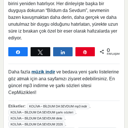
birini yeniden hatırlıyor. Her dinleyişte başka bir
duyguya dokunan “Bildum da Sevdum”, sevmenin
bazen kavuşmaktan daha derin, daha gerçek ve daha
unutulmaz bir duygu olduğunu hatırlatan, yürekte uzun
süre iz bırakan çok özel bir eser olarak hafızalarda yer
ediyor.
0
Paylaş
Tweetle
Paylaş
Pin
PAYLAŞIMLAR
Daha fazla
müzik indir
ve bedava yeni şarkı listelerine
göz atmak için ana sayfamızı ziyaret edebilirsiniz. En
güncel mp3 indirme ve şarkı sözleri sitesi
CepMüzikleri!
Etiketler:
,
KOLİVA – BİLDUM DA SEVDUM mp3 indir
,
KOLİVA – BİLDUM DA SEVDUM şarkı sözleri
,
KOLİVA – BİLDUM DA SEVDUM dinle
,
KOLİVA – BİLDUM DA SEVDUM 2026