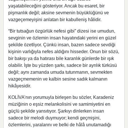
yaşatabileceğini gösteriyor. Ancak bu esaret, bir
pişmanlık değil; aksine sevmenin büyüklüğünü ve
vazgeçemeyişini anlatan bir kabulleniş hâlidir.
“Bir tutsağun özgürlük nefesi gibi” dizesi ise umudun,
sevginin ve özlemin insan hayatındaki yerini en güzel
şekilde özetliyor. Çünkü insan, bazen sadece sevdiği
kişinin varlığıyla nefes aldığını hisseder. Onun bir sözü,
bir bakışı ya da hatırası bile karanlık günlerde bir ışık
olabilir. İşte bu yüzden şarkı, sadece bir ayrılık türküsü
değil; aynı zamanda umuda tutunmanın, sevmekten
vazgeçmemenin ve kalbin sesine sadık kalmanın
hikâyesidir.
KOLİVA’nın yorumuyla birleşen bu sözler, Karadeniz
müziğinin o eşsiz melankolisini ve samimiyetini en
güçlü şekilde yansıtıyor. Şarkıyı dinlerken insan
sadece bir melodi duymuyor; kendi geçmişini,
özlemlerini, yaralarını ve belki de hâlâ unutamadığı