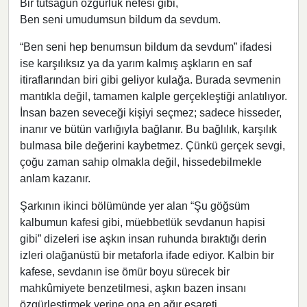
Bir tutsağun özgürlük nefesi gibi,
Ben seni umudumsun bildum da sevdum.
“Ben seni hep benumsun bildum da sevdum” ifadesi
ise karşılıksız ya da yarım kalmış aşkların en saf
itiraflarından biri gibi geliyor kulağa. Burada sevmenin
mantıkla değil, tamamen kalple gerçekleştiği anlatılıyor.
İnsan bazen seveceği kişiyi seçmez; sadece hisseder,
inanır ve bütün varlığıyla bağlanır. Bu bağlılık, karşılık
bulmasa bile değerini kaybetmez. Çünkü gerçek sevgi,
çoğu zaman sahip olmakla değil, hissedebilmekle
anlam kazanır.
Şarkının ikinci bölümünde yer alan “Şu göğsüm
kalbumun kafesi gibi, müebbetlük sevdanun hapisi
gibi” dizeleri ise aşkın insan ruhunda bıraktığı derin
izleri olağanüstü bir metaforla ifade ediyor. Kalbin bir
kafese, sevdanın ise ömür boyu sürecek bir
mahkûmiyete benzetilmesi, aşkın bazen insanı
özgürleştirmek yerine ona en ağır esareti