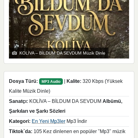
KOLİVA – BİLDUM DA SEVDUM Müzik Dinle
Dosya Türü:
|
Kalite:
320 Kbps (Yüksek
MP3 Audio
Kalite Müzik Dinle)
Sanatçı:
KOLİVA – BİLDUM DA SEVDUM
Albümü,
Şarkıları ve Şarkı Sözleri
Kategori:
En Yeni Mp3ler
Mp3 İndir
Tiktok`da:
105 Kez dinlenen en popüler "Mp3" müzik