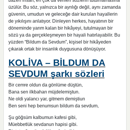
bazen insan, en çok da verilen sözlerin tutulmamasına
üzülür. Bu söz, yalnızca bir ayrılığı değil, aynı zamanda
güvenin, umudun ve geleceğe dair kurulan hayallerin
de yıkılışını anlatıyor. Dinleyen herkes, hayatının bir
döneminde yarım kalan bir hikâyeyi, tutulmayan bir
sözü ya da gerçekleşmeyen bir hayali hatırlayabilir. Bu
yüzden “Bildum da Sevdum”, kişisel bir hikâyeden
çıkarak ortak bir insanlık duygusuna dönüşüyor.
KOLİVA – BİLDUM DA
SEVDUM şarkı sözleri
Bir cemre oldun da gönlüme düştün,
Bana sen ilkbaharı müjdelemiştun.
Ne oldi yalancı yar, gitmem demiştiun
Ben seni hep benumsun bildum da sevdum,
Şu göğsüm kalbumun kafesi gibi,
Müebbetlük sevdanun hapisi gibi.