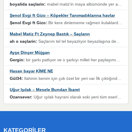
boyalida saçlarin:
mabel matiz'in maya albümünde yer alan güzellerden. parça da şarkı hani! müzikal altyapısına vurulduğum, sözlerinde kaybolduğum bir parça olmuş.
Şenol Evgi ft Gizo – Köpekler Tanımadıklarına havlar
Şenol Evgi ft Gizo:
Bir kere dinlememe rağmen kulaklardan gitmiyor sen sen sen sen kurban ol sen sen sen sen hayran ol yükses ses müzik dinleme sebebisiniz canlar bomba gibi patladınız maşallah
Mabel Matiz Ft Zeynep Bastık – Saçların
ah o saçlarin:
Saçlarım tel tel beyazlıyor beyazlagına degil yanımda sen yoksun ona üzülüyorum günler bir bir geçiyor geçen günlere değil sensiz geçen günlere darılıyorum,Dinledikce asla kavusamayacagim ama asla unutamicagim sevdiğim adam için yanar içim
Ayşe Dinçer Müjgan
Gergin:
bir şarkı patlıyor ve o şarkıyı millet her paylaşımın altına koyuyor ve öyle bir durum hal alıyor ki şarkıyı dinlemeden şarkıdan bikıyorsun Ama bu enteresan bir şekilde dillere dolanıyor millet olarak seviyoruz dertlerle boğuşurken bir yandan da göbek atmayi))) diyeceklerim bu kadar güzel hoş bir sayfa emeğinize sağlık arkadaşlar kolay gelsin
Hasan bayar KİME NE
Gül34:
Ilahinin benim için çok özel bir yeri var İlk çıktığında komşum ne kadar yüksek sesle dinliyorsa orada duymuştum ve YouTube'dan aratıp Bu ilahiyi bulmuştum ve sonra müdavimi oldum günlük Ben de 3-5 kere dinleyip ezberleyip artık ilahiye bende eşlik ediyorum yüksek sesle Allah razı olsun hizmet nimettir Rabbim sizin zahmetlerinize de hayırlı nimetler versin Selam ve dua ile Allah'a emanet olun
Uğur Işılak – Mesele Bundan İbaret
Ozansever:
Uğur ışılak hayrani olarak eski yeni tüm eserlerini keyifle huzurla dinleyenlerden birisiyim, emeğine saygı duyan gönül veren bunu en güzel şekilde sevenlerine ulaştıran siz değerli sayfa yöneticilerine de teşekkür ederim
KATEGORILER