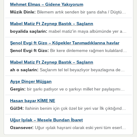
Mehmet Elmas – Gidene Yakıyorum
Müzik Dinle:
Bilemem artık senden bir şans daha / Düştüğün zaman ben olmayacağım yanında” dizeleri, artık geçmişin tekrarına izin verilmeyeceğini, kişisel sınırların çizildiğini gösteriyor.
Mabel Matiz Ft Zeynep Bastık – Saçların
boyalida saçlarin:
mabel matiz'in maya albümünde yer alan güzellerden. parça da şarkı hani! müzikal altyapısına vurulduğum, sözlerinde kaybolduğum bir parça olmuş.
Şenol Evgi ft Gizo – Köpekler Tanımadıklarına havlar
Şenol Evgi ft Gizo:
Bir kere dinlememe rağmen kulaklardan gitmiyor sen sen sen sen kurban ol sen sen sen sen hayran ol yükses ses müzik dinleme sebebisiniz canlar bomba gibi patladınız maşallah
Mabel Matiz Ft Zeynep Bastık – Saçların
ah o saçlarin:
Saçlarım tel tel beyazlıyor beyazlagına degil yanımda sen yoksun ona üzülüyorum günler bir bir geçiyor geçen günlere değil sensiz geçen günlere darılıyorum,Dinledikce asla kavusamayacagim ama asla unutamicagim sevdiğim adam için yanar içim
Ayşe Dinçer Müjgan
Gergin:
bir şarkı patlıyor ve o şarkıyı millet her paylaşımın altına koyuyor ve öyle bir durum hal alıyor ki şarkıyı dinlemeden şarkıdan bikıyorsun Ama bu enteresan bir şekilde dillere dolanıyor millet olarak seviyoruz dertlerle boğuşurken bir yandan da göbek atmayi))) diyeceklerim bu kadar güzel hoş bir sayfa emeğinize sağlık arkadaşlar kolay gelsin
Hasan bayar KİME NE
Gül34:
Ilahinin benim için çok özel bir yeri var İlk çıktığında komşum ne kadar yüksek sesle dinliyorsa orada duymuştum ve YouTube'dan aratıp Bu ilahiyi bulmuştum ve sonra müdavimi oldum günlük Ben de 3-5 kere dinleyip ezberleyip artık ilahiye bende eşlik ediyorum yüksek sesle Allah razı olsun hizmet nimettir Rabbim sizin zahmetlerinize de hayırlı nimetler versin Selam ve dua ile Allah'a emanet olun
Uğur Işılak – Mesele Bundan İbaret
Ozansever:
Uğur ışılak hayrani olarak eski yeni tüm eserlerini keyifle huzurla dinleyenlerden birisiyim, emeğine saygı duyan gönül veren bunu en güzel şekilde sevenlerine ulaştıran siz değerli sayfa yöneticilerine de teşekkür ederim