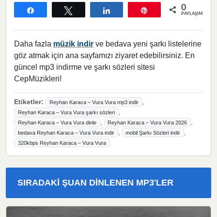
0
Paylaş
Tweetle
Paylaş
Pin
PAYLAŞIMLAR
Daha fazla
müzik indir
ve bedava yeni şarkı listelerine
göz atmak için ana sayfamızı ziyaret edebilirsiniz. En
güncel mp3 indirme ve şarkı sözleri sitesi
CepMüzikleri!
Etiketler:
,
Reyhan Karaca – Vura Vura mp3 indir
,
Reyhan Karaca – Vura Vura şarkı sözleri
,
,
Reyhan Karaca – Vura Vura dinle
Reyhan Karaca – Vura Vura 2026
,
,
bedava Reyhan Karaca – Vura Vura indir
mobil Şarkı Sözleri indir
320kbps Reyhan Karaca – Vura Vura
SIRADAKI ŞUAN DINLENEN MP3'LER