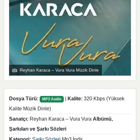
Reyhan Karaca – Vura Vura Müzik Dinle
Dosya Türü:
|
Kalite:
320 Kbps (Yüksek
MP3 Audio
Kalite Müzik Dinle)
Sanatçı:
Reyhan Karaca – Vura Vura
Albümü,
Şarkıları ve Şarkı Sözleri
Kategori:
Şarkı Sözleri
Mp3 İndir