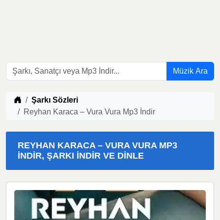
Müzik Ara
Müzik indir
Şarkı Sözleri
Reyhan Karaca – Vura Vura Mp3 İndir
REYHAN KARACA – VURA VURA MP3
İNDIR, ŞARKI İNDIR VE DINLE