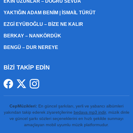
EKIN UZUNLAR – DOĞRU SEVDA
YAKTIĞIN ADAM BENIM | İSMAIL TÜRÜT
EZGI EYÜBOĞLU – BIZE NE KALIR
BERKAY – NANKÖRDÜK
BENGÜ – DUR NEREYE
BİZİ TAKİP EDİN
CepMüzikleri:
En güncel şarkıları, yerli ve yabancı albümleri
yakından takip ederek ziyaretçilerine
bedava mp3 indir
, müzik dinle
ve güncel şarkı sözleri seçeneklerini en hızlı şekilde sunmayı
amaçlayan mobil uyumlu müzik platformudur.