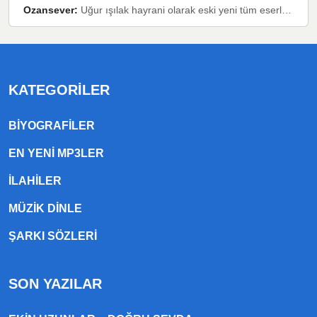
Ozansever:
Uğur ışılak hayrani olarak eski yeni tüm eserlerini keyifle huzurla dinleyenlerden birisiyim, emeğine saygı duyan gönül veren bunu en güzel şekilde sevenlerine ulaştıran siz değerli sayfa yöneticilerine de teşekkür ederim
KATEGORILER
BIYOGRAFILER
EN YENI MP3LER
ILAHILER
MÜZIK DINLE
ŞARKI SÖZLERI
SON YAZILAR