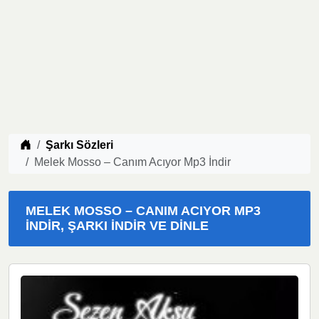
Müzik indir
Şarkı Sözleri
Melek Mosso – Canım Acıyor Mp3 İndir
MELEK MOSSO – CANIM ACIYOR MP3
İNDIR, ŞARKI İNDIR VE DINLE