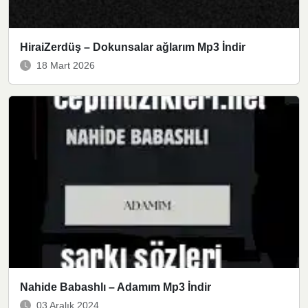
HiraiZerdüş – Dokunsalar ağlarım Mp3 İndir
18 Mart 2026
Nahide Babashlı – Adamım Mp3 İndir
03 Aralık 2024