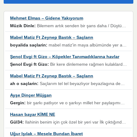
Mehmet Elmas – Gidene Yakıyorum
Müzik Dinle:
Bilemem artık senden bir şans daha / Düştüğün zaman ben olmayacağım yanında” dizeleri, artık geçmişin tekrarına izin verilmeyeceğini, kişisel sınırların çizildiğini gösteriyor.
Mabel Matiz Ft Zeynep Bastık – Saçların
boyalida saçlarin:
mabel matiz'in maya albümünde yer alan güzellerden. parça da şarkı hani! müzikal altyapısına vurulduğum, sözlerinde kaybolduğum bir parça olmuş.
Şenol Evgi ft Gizo – Köpekler Tanımadıklarına havlar
Şenol Evgi ft Gizo:
Bir kere dinlememe rağmen kulaklardan gitmiyor sen sen sen sen kurban ol sen sen sen sen hayran ol yükses ses müzik dinleme sebebisiniz canlar bomba gibi patladınız maşallah
Mabel Matiz Ft Zeynep Bastık – Saçların
ah o saçlarin:
Saçlarım tel tel beyazlıyor beyazlagına degil yanımda sen yoksun ona üzülüyorum günler bir bir geçiyor geçen günlere değil sensiz geçen günlere darılıyorum,Dinledikce asla kavusamayacagim ama asla unutamicagim sevdiğim adam için yanar içim
Ayşe Dinçer Müjgan
Gergin:
bir şarkı patlıyor ve o şarkıyı millet her paylaşımın altına koyuyor ve öyle bir durum hal alıyor ki şarkıyı dinlemeden şarkıdan bikıyorsun Ama bu enteresan bir şekilde dillere dolanıyor millet olarak seviyoruz dertlerle boğuşurken bir yandan da göbek atmayi))) diyeceklerim bu kadar güzel hoş bir sayfa emeğinize sağlık arkadaşlar kolay gelsin
Hasan bayar KİME NE
Gül34:
Ilahinin benim için çok özel bir yeri var İlk çıktığında komşum ne kadar yüksek sesle dinliyorsa orada duymuştum ve YouTube'dan aratıp Bu ilahiyi bulmuştum ve sonra müdavimi oldum günlük Ben de 3-5 kere dinleyip ezberleyip artık ilahiye bende eşlik ediyorum yüksek sesle Allah razı olsun hizmet nimettir Rabbim sizin zahmetlerinize de hayırlı nimetler versin Selam ve dua ile Allah'a emanet olun
Uğur Işılak – Mesele Bundan İbaret