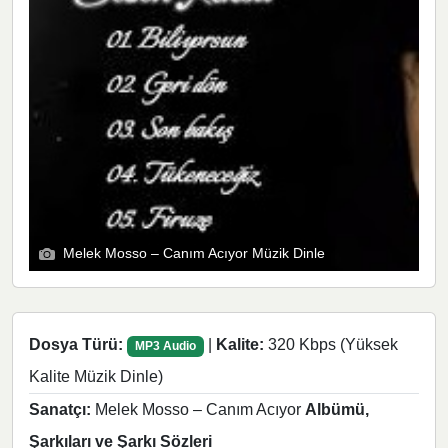
Melek Mosso – Canım Acıyor Müzik Dinle
Dosya Türü:
|
Kalite:
320 Kbps (Yüksek
MP3 Audio
Kalite Müzik Dinle)
Sanatçı:
Melek Mosso – Canım Acıyor
Albümü,
Şarkıları ve Şarkı Sözleri