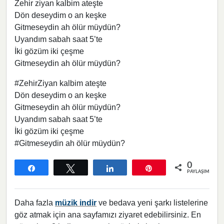
Zehir ziyan kalbim ateşte
Dön deseydim o an keşke
Gitmeseydin ah ölür müydün?
Uyandım sabah saat 5’te
İki gözüm iki çeşme
Gitmeseydin ah ölür müydün?
#ZehirZiyan kalbim ateşte
Dön deseydim o an keşke
Gitmeseydin ah ölür müydün?
Uyandım sabah saat 5’te
İki gözüm iki çeşme
#Gitmeseydin ah ölür müydün?
0
Paylaş
Tweetle
Paylaş
Pin
PAYLAŞIMLAR
Daha fazla
müzik indir
ve bedava yeni şarkı listelerine
göz atmak için ana sayfamızı ziyaret edebilirsiniz. En