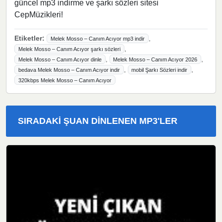
güncel mp3 indirme ve şarkı sözleri sitesi
CepMüzikleri!
Etiketler:
,
Melek Mosso – Canım Acıyor mp3 indir
,
Melek Mosso – Canım Acıyor şarkı sözleri
,
,
Melek Mosso – Canım Acıyor dinle
Melek Mosso – Canım Acıyor 2026
,
,
bedava Melek Mosso – Canım Acıyor indir
mobil Şarkı Sözleri indir
320kbps Melek Mosso – Canım Acıyor
SIRADAKI ŞUAN DINLENEN MP3'LER