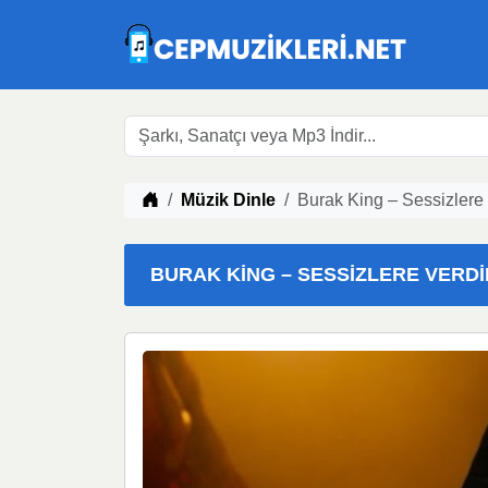
Müzik indir
Müzik Dinle
Burak King – Sessizlere
BURAK KING – SESSIZLERE VERDIM