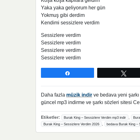
Koşa koşa kapılara geldim
Yaka yaka geliyorum her gün
Yokmuş gibi derdim
Kendimi sessizlere verdim
Sessizlere verdim
Sessizlere verdim
Sessizlere verdim
Sessizlere verdim
Paylaş
Twee
Daha fazla
müzik indir
ve bedava yeni şarkı l
güncel mp3 indirme ve şarkı sözleri sitesi Ce
Etiketler:
,
Burak King – Sessizlere Verdim mp3 indir
Bura
,
Burak King – Sessizlere Verdim 2026
bedava Burak King – S