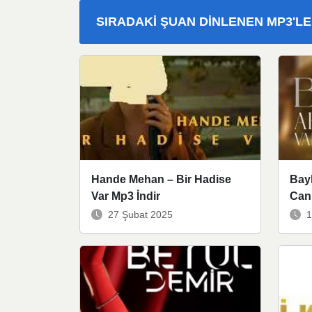
SIRADAKI ŞUAN DINLENEN MP3'L
Hande Mehan – Bir Hadise
Bay
Var Mp3 İndir
Can
27 Şubat 2025
1