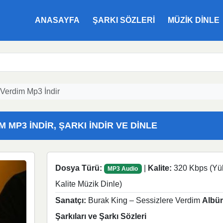
ANASAYFA
ŞARKI SÖZLERI
MÜZIK DINLE
 Verdim Mp3 İndir
 MP3 İNDIR, ŞARKI İNDIR VE DINLE
Dosya Türü:
|
Kalite:
320 Kbps (Yü
MP3 Audio
Kalite Müzik Dinle)
Sanatçı:
Burak King – Sessizlere Verdim
Albü
Şarkıları ve Şarkı Sözleri