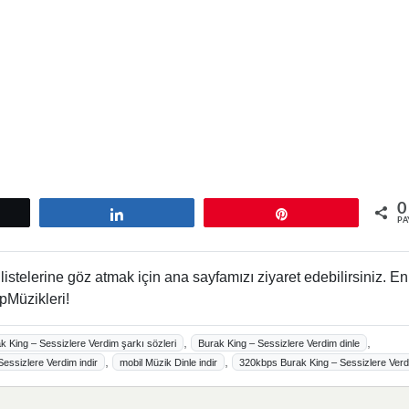
0
tle
Paylaş
Pin
PA
istelerine göz atmak için ana sayfamızı ziyaret edebilirsiniz. En
pMüzikleri!
,
,
k King – Sessizlere Verdim şarkı sözleri
Burak King – Sessizlere Verdim dinle
,
,
essizlere Verdim indir
mobil Müzik Dinle indir
320kbps Burak King – Sessizlere Ver