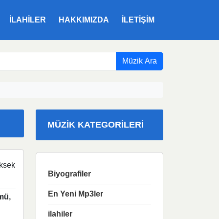
ILAHILER
HAKKIMIZDA
İLETIŞIM
Müzik Ara
MÜZIK KATEGORILERI
ksek
Biyografiler
En Yeni Mp3ler
mü,
ilahiler