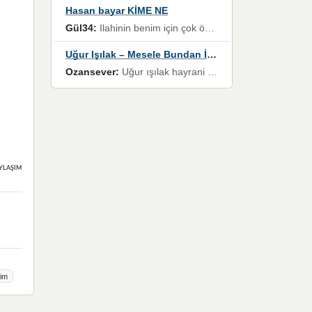
Hasan bayar KİME NE
Gül34:
Ilahinin benim için çok özel bir yeri var İlk çıktığında komşum ne kadar yüksek sesle dinliyorsa orada duymuştum ve YouTube'dan aratıp Bu ilahiyi bulmuştum ve sonra müdavimi oldum günlük Ben de 3-5 kere dinleyip ezberleyip artık ilahiye bende eşlik ediyorum yüksek sesle Allah razı olsun hizmet nimettir Rabbim sizin zahmetlerinize de hayırlı nimetler versin Selam ve dua ile Allah'a emanet olun
Uğur Işılak – Mesele Bundan İbaret
Ozansever:
Uğur ışılak hayrani olarak eski yeni tüm eserlerini keyifle huzurla dinleyenlerden birisiyim, emeğine saygı duyan gönül veren bunu en güzel şekilde sevenlerine ulaştıran siz değerli sayfa yöneticilerine de teşekkür ederim
YLAŞIMLAR
dim