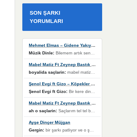
SON ŞARKI
YORUMLARI
Mehmet Elmas – Gidene Yakıyorum
Müzik Dinle:
Bilemem artık senden bir şans daha / Düştüğün zaman ben olmayacağım yanında” dizeleri, artık geçmişin tekrarına izin verilmeyeceğini, kişisel sınırların çizildiğini gösteriyor.
Mabel Matiz Ft Zeynep Bastık – Saçların
boyalida saçlarin:
mabel matiz'in maya albümünde yer alan güzellerden. parça da şarkı hani! müzikal altyapısına vurulduğum, sözlerinde kaybolduğum bir parça olmuş.
Şenol Evgi ft Gizo – Köpekler Tanımadıklarına havlar
Şenol Evgi ft Gizo:
Bir kere dinlememe rağmen kulaklardan gitmiyor sen sen sen sen kurban ol sen sen sen sen hayran ol yükses ses müzik dinleme sebebisiniz canlar bomba gibi patladınız maşallah
Mabel Matiz Ft Zeynep Bastık – Saçların
ah o saçlarin:
Saçlarım tel tel beyazlıyor beyazlagına degil yanımda sen yoksun ona üzülüyorum günler bir bir geçiyor geçen günlere değil sensiz geçen günlere darılıyorum,Dinledikce asla kavusamayacagim ama asla unutamicagim sevdiğim adam için yanar içim
Ayşe Dinçer Müjgan
Gergin:
bir şarkı patlıyor ve o şarkıyı millet her paylaşımın altına koyuyor ve öyle bir durum hal alıyor ki şarkıyı dinlemeden şarkıdan bikıyorsun Ama bu enteresan bir şekilde dillere dolanıyor millet olarak seviyoruz dertlerle boğuşurken bir yandan da göbek atmayi))) diyeceklerim bu kadar güzel hoş bir sayfa emeğinize sağlık arkadaşlar kolay gelsin