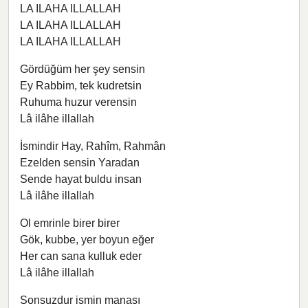
LA ILAHA ILLALLAH
LA ILAHA ILLALLAH
LA ILAHA ILLALLAH
Gördüğüm her şey sensin
Ey Rabbim, tek kudretsin
Ruhuma huzur verensin
Lâ ilâhe illallah
İsmindir Hay, Rahîm, Rahmân
Ezelden sensin Yaradan
Sende hayat buldu insan
Lâ ilâhe illallah
Ol emrinle birer birer
Gök, kubbe, yer boyun eğer
Her can sana kulluk eder
Lâ ilâhe illallah
Sonsuzdur ismin manası