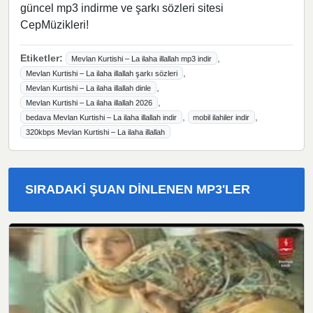
güncel mp3 indirme ve şarkı sözleri sitesi
CepMüzikleri!
Etiketler:
,
Mevlan Kurtishi – La ilaha illallah mp3 indir
,
Mevlan Kurtishi – La ilaha illallah şarkı sözleri
,
Mevlan Kurtishi – La ilaha illallah dinle
,
Mevlan Kurtishi – La ilaha illallah 2026
,
,
bedava Mevlan Kurtishi – La ilaha illallah indir
mobil ilahiler indir
320kbps Mevlan Kurtishi – La ilaha illallah
SIRADAKI ŞUAN DINLENEN MP3'LER