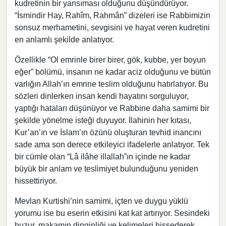
kudretinin bir yansıması olduğunu düşündürüyor.
“İsmindir Hay, Rahîm, Rahmân” dizeleri ise Rabbimizin
sonsuz merhametini, sevgisini ve hayat veren kudretini
en anlamlı şekilde anlatıyor.
Özellikle “Ol emrinle birer birer, gök, kubbe, yer boyun
eğer” bölümü, insanın ne kadar aciz olduğunu ve bütün
varlığın Allah’ın emrine teslim olduğunu hatırlatıyor. Bu
sözleri dinlerken insan kendi hayatını sorguluyor,
yaptığı hataları düşünüyor ve Rabbine daha samimi bir
şekilde yönelme isteği duyuyor. İlahinin her kıtası,
Kur’an’ın ve İslam’ın özünü oluşturan tevhid inancını
sade ama son derece etkileyici ifadelerle anlatıyor. Tek
bir cümle olan “Lâ ilâhe illallah”ın içinde ne kadar
büyük bir anlam ve teslimiyet bulunduğunu yeniden
hissettiriyor.
Mevlan Kurtishi’nin samimi, içten ve duygu yüklü
yorumu ise bu eserin etkisini kat kat artırıyor. Sesindeki
huzur, makamın dinginliği ve kelimeleri hissederek