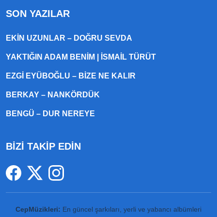
SON YAZILAR
EKIN UZUNLAR – DOĞRU SEVDA
YAKTIĞIN ADAM BENIM | İSMAIL TÜRÜT
EZGI EYÜBOĞLU – BIZE NE KALIR
BERKAY – NANKÖRDÜK
BENGÜ – DUR NEREYE
BİZİ TAKİP EDİN
CepMüzikleri:
En güncel şarkıları, yerli ve yabancı albümleri