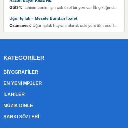
Hasan bayar KİME NE
Gül34:
Ilahinin benim için çok özel bir yeri var İlk çıktığında komşum ne kadar yüksek sesle dinliyorsa orada duymuştum ve YouTube'dan aratıp Bu ilahiyi bulmuştum ve sonra müdavimi oldum günlük Ben de 3-5 kere dinleyip ezberleyip artık ilahiye bende eşlik ediyorum yüksek sesle Allah razı olsun hizmet nimettir Rabbim sizin zahmetlerinize de hayırlı nimetler versin Selam ve dua ile Allah'a emanet olun
Uğur Işılak – Mesele Bundan İbaret
Ozansever:
Uğur ışılak hayrani olarak eski yeni tüm eserlerini keyifle huzurla dinleyenlerden birisiyim, emeğine saygı duyan gönül veren bunu en güzel şekilde sevenlerine ulaştıran siz değerli sayfa yöneticilerine de teşekkür ederim
KATEGORILER
BIYOGRAFILER
EN YENI MP3LER
ILAHILER
MÜZIK DINLE
ŞARKI SÖZLERI