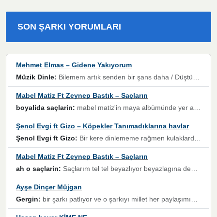
SON ŞARKI YORUMLARI
Mehmet Elmas – Gidene Yakıyorum
Müzik Dinle:
Bilemem artık senden bir şans daha / Düştüğün zaman ben olmayacağım yanında” dizeleri, artık geçmişin tekrarına izin verilmeyeceğini, kişisel sınırların çizildiğini gösteriyor.
Mabel Matiz Ft Zeynep Bastık – Saçların
boyalida saçlarin:
mabel matiz'in maya albümünde yer alan güzellerden. parça da şarkı hani! müzikal altyapısına vurulduğum, sözlerinde kaybolduğum bir parça olmuş.
Şenol Evgi ft Gizo – Köpekler Tanımadıklarına havlar
Şenol Evgi ft Gizo:
Bir kere dinlememe rağmen kulaklardan gitmiyor sen sen sen sen kurban ol sen sen sen sen hayran ol yükses ses müzik dinleme sebebisiniz canlar bomba gibi patladınız maşallah
Mabel Matiz Ft Zeynep Bastık – Saçların
ah o saçlarin:
Saçlarım tel tel beyazlıyor beyazlagına degil yanımda sen yoksun ona üzülüyorum günler bir bir geçiyor geçen günlere değil sensiz geçen günlere darılıyorum,Dinledikce asla kavusamayacagim ama asla unutamicagim sevdiğim adam için yanar içim
Ayşe Dinçer Müjgan
Gergin:
bir şarkı patlıyor ve o şarkıyı millet her paylaşımın altına koyuyor ve öyle bir durum hal alıyor ki şarkıyı dinlemeden şarkıdan bikıyorsun Ama bu enteresan bir şekilde dillere dolanıyor millet olarak seviyoruz dertlerle boğuşurken bir yandan da göbek atmayi))) diyeceklerim bu kadar güzel hoş bir sayfa emeğinize sağlık arkadaşlar kolay gelsin