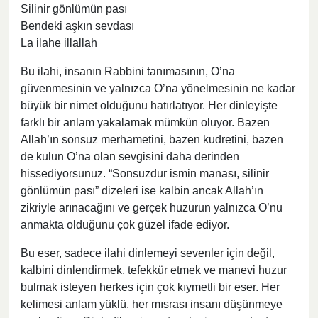
Silinir gönlümün pası
Bendeki aşkın sevdası
La ilahe illallah
Bu ilahi, insanın Rabbini tanımasının, O’na
güvenmesinin ve yalnızca O’na yönelmesinin ne kadar
büyük bir nimet olduğunu hatırlatıyor. Her dinleyişte
farklı bir anlam yakalamak mümkün oluyor. Bazen
Allah’ın sonsuz merhametini, bazen kudretini, bazen
de kulun O’na olan sevgisini daha derinden
hissediyorsunuz. “Sonsuzdur ismin manası, silinir
gönlümün pası” dizeleri ise kalbin ancak Allah’ın
zikriyle arınacağını ve gerçek huzurun yalnızca O’nu
anmakta olduğunu çok güzel ifade ediyor.
Bu eser, sadece ilahi dinlemeyi sevenler için değil,
kalbini dinlendirmek, tefekkür etmek ve manevi huzur
bulmak isteyen herkes için çok kıymetli bir eser. Her
kelimesi anlam yüklü, her mısrası insanı düşünmeye