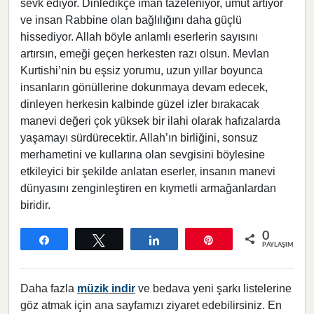
sevk ediyor. Dinledikçe iman tazeleniyor, umut artıyor
ve insan Rabbine olan bağlılığını daha güçlü
hissediyor. Allah böyle anlamlı eserlerin sayısını
artırsın, emeği geçen herkesten razı olsun. Mevlan
Kurtishi’nin bu eşsiz yorumu, uzun yıllar boyunca
insanların gönüllerine dokunmaya devam edecek,
dinleyen herkesin kalbinde güzel izler bırakacak
manevi değeri çok yüksek bir ilahi olarak hafızalarda
yaşamayı sürdürecektir. Allah’ın birliğini, sonsuz
merhametini ve kullarına olan sevgisini böylesine
etkileyici bir şekilde anlatan eserler, insanın manevi
dünyasını zenginleştiren en kıymetli armağanlardan
biridir.
0
Paylaş
Tweetle
Paylaş
Pin
PAYLAŞIMLAR
Daha fazla
müzik indir
ve bedava yeni şarkı listelerine
göz atmak için ana sayfamızı ziyaret edebilirsiniz. En