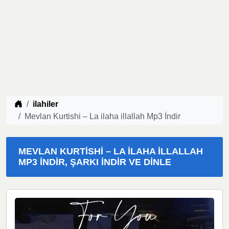
Müzik indir
ilahiler
Mevlan Kurtishi – La ilaha illallah Mp3 İndir
MEVLAN KURTISHI – LA ILAHA ILLALLAH
MP3 İNDIR, ŞARKI İNDIR VE DINLE