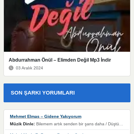
Abdurrahman Önül – Elimden Değil Mp3 İndir
03 Aralık 2024
SON ŞARKI YORUMLARI
Mehmet Elmas – Gidene Yakıyorum
Müzik Dinle:
Bilemem artık senden bir şans daha / Düştüğün zaman ben olmayacağım yanında” dizeleri, artık geçmişin tekrarına izin verilmeyeceğini, kişisel sınırların çizildiğini gösteriyor.