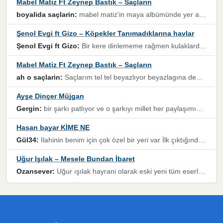
Mabel Matiz Ft Zeynep Bastık – Saçların
boyalida saçlarin:
mabel matiz'in maya albümünde yer alan güzellerden. parça da şarkı hani! müzikal altyapısına vurulduğum, sözlerinde kaybolduğum bir parça olmuş.
Şenol Evgi ft Gizo – Köpekler Tanımadıklarına havlar
Şenol Evgi ft Gizo:
Bir kere dinlememe rağmen kulaklardan gitmiyor sen sen sen sen kurban ol sen sen sen sen hayran ol yükses ses müzik dinleme sebebisiniz canlar bomba gibi patladınız maşallah
Mabel Matiz Ft Zeynep Bastık – Saçların
ah o saçlarin:
Saçlarım tel tel beyazlıyor beyazlagına degil yanımda sen yoksun ona üzülüyorum günler bir bir geçiyor geçen günlere değil sensiz geçen günlere darılıyorum,Dinledikce asla kavusamayacagim ama asla unutamicagim sevdiğim adam için yanar içim
Ayşe Dinçer Müjgan
Gergin:
bir şarkı patlıyor ve o şarkıyı millet her paylaşımın altına koyuyor ve öyle bir durum hal alıyor ki şarkıyı dinlemeden şarkıdan bikıyorsun Ama bu enteresan bir şekilde dillere dolanıyor millet olarak seviyoruz dertlerle boğuşurken bir yandan da göbek atmayi))) diyeceklerim bu kadar güzel hoş bir sayfa emeğinize sağlık arkadaşlar kolay gelsin
Hasan bayar KİME NE
Gül34:
Ilahinin benim için çok özel bir yeri var İlk çıktığında komşum ne kadar yüksek sesle dinliyorsa orada duymuştum ve YouTube'dan aratıp Bu ilahiyi bulmuştum ve sonra müdavimi oldum günlük Ben de 3-5 kere dinleyip ezberleyip artık ilahiye bende eşlik ediyorum yüksek sesle Allah razı olsun hizmet nimettir Rabbim sizin zahmetlerinize de hayırlı nimetler versin Selam ve dua ile Allah'a emanet olun
Uğur Işılak – Mesele Bundan İbaret
Ozansever:
Uğur ışılak hayrani olarak eski yeni tüm eserlerini keyifle huzurla dinleyenlerden birisiyim, emeğine saygı duyan gönül veren bunu en güzel şekilde sevenlerine ulaştıran siz değerli sayfa yöneticilerine de teşekkür ederim