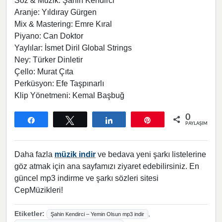
Söz & Müzik: Şahin Kendirci
Aranje: Yıldıray Gürgen
Mix & Mastering: Emre Kıral
Piyano: Can Doktor
Yaylılar: İsmet Diril Global Strings
Ney: Türker Dinletir
Çello: Murat Çıta
Perküsyon: Efe Taşpınarlı
Klip Yönetmeni: Kemal Başbuğ
0
Paylaş
Tweetle
Paylaş
Pin
PAYLAŞIMLAR
Daha fazla
müzik indir
ve bedava yeni şarkı listelerine
göz atmak için ana sayfamızı ziyaret edebilirsiniz. En
güncel mp3 indirme ve şarkı sözleri sitesi
CepMüzikleri!
Etiketler:
,
Şahin Kendirci – Yemin Olsun mp3 indir