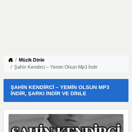
Müzik indir
Müzik Dinle
Şahin Kendirci – Yemin Olsun Mp3 İndir
ŞAHIN KENDIRCI – YEMIN OLSUN MP3
İNDIR, ŞARKI İNDIR VE DINLE