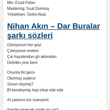
Mix: Esad Fidan
Mastering: Suat Durmuş
Yönetmen: Selim Akar
Nihan Akın – Dar Buralar
şarkı sözleri
Görüyorum her şeyi
Çekiyorum restimi
Çık hayatımdan git aklımdan
Delirttin yine beni
Onunla bir gece
Oturmuş sadece
Sorun neymiş?
Bİ bendeymiş hep inkar ede ede
At yalanını biz inanalım!
Sende sevecek yürek mi var?