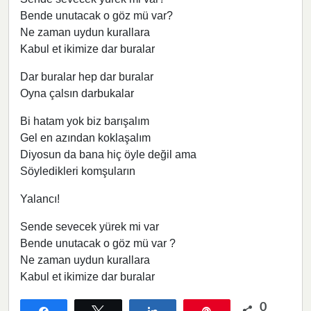
Bende unutacak o göz mü var?
Ne zaman uydun kurallara
Kabul et ikimize dar buralar
Dar buralar hep dar buralar
Oyna çalsın darbukalar
Bi hatam yok biz barışalım
Gel en azından koklaşalım
Diyosun da bana hiç öyle değil ama
Söyledikleri komşuların
Yalancı!
Sende sevecek yürek mi var
Bende unutacak o göz mü var ?
Ne zaman uydun kurallara
Kabul et ikimize dar buralar
0
Paylaş
Tweetle
Paylaş
Pin