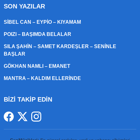
SON YAZILAR
SIBEL CAN – EYPIO – KIYAMAM
POIZI – BAŞIMDA BELALAR
SILA ŞAHIN – SAMET KARDEŞLER – SENINLE
BAŞLAR
GÖKHAN NAMLI – EMANET
MANTRA – KALDIM ELLERINDE
BİZİ TAKİP EDİN
CepMüzikleri:
En güncel şarkıları, yerli ve yabancı albümleri