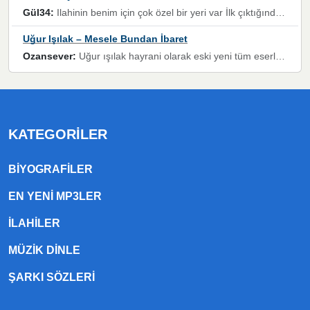
Gül34:
Ilahinin benim için çok özel bir yeri var İlk çıktığında komşum ne kadar yüksek sesle dinliyorsa orada duymuştum ve YouTube'dan aratıp Bu ilahiyi bulmuştum ve sonra müdavimi oldum günlük Ben de 3-5 kere dinleyip ezberleyip artık ilahiye bende eşlik ediyorum yüksek sesle Allah razı olsun hizmet nimettir Rabbim sizin zahmetlerinize de hayırlı nimetler versin Selam ve dua ile Allah'a emanet olun
Uğur Işılak – Mesele Bundan İbaret
Ozansever:
Uğur ışılak hayrani olarak eski yeni tüm eserlerini keyifle huzurla dinleyenlerden birisiyim, emeğine saygı duyan gönül veren bunu en güzel şekilde sevenlerine ulaştıran siz değerli sayfa yöneticilerine de teşekkür ederim
KATEGORILER
BIYOGRAFILER
EN YENI MP3LER
ILAHILER
MÜZIK DINLE
ŞARKI SÖZLERI