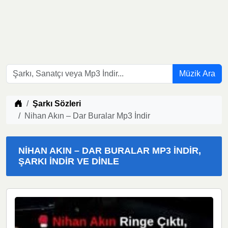
Müzik Ara
Müzik indir
Şarkı Sözleri
Nihan Akın – Dar Buralar Mp3 İndir
NIHAN AKIN – DAR BURALAR MP3 İNDIR,
ŞARKI İNDIR VE DINLE