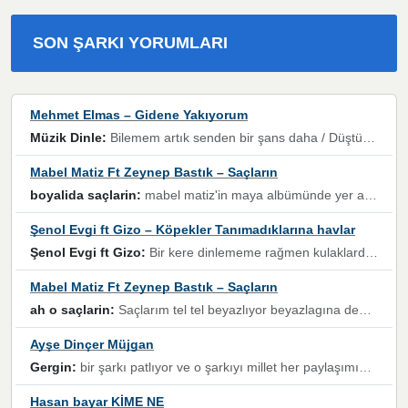
SON ŞARKI YORUMLARI
Mehmet Elmas – Gidene Yakıyorum
Müzik Dinle:
Bilemem artık senden bir şans daha / Düştüğün zaman ben olmayacağım yanında” dizeleri, artık geçmişin tekrarına izin verilmeyeceğini, kişisel sınırların çizildiğini gösteriyor.
Mabel Matiz Ft Zeynep Bastık – Saçların
boyalida saçlarin:
mabel matiz'in maya albümünde yer alan güzellerden. parça da şarkı hani! müzikal altyapısına vurulduğum, sözlerinde kaybolduğum bir parça olmuş.
Şenol Evgi ft Gizo – Köpekler Tanımadıklarına havlar
Şenol Evgi ft Gizo:
Bir kere dinlememe rağmen kulaklardan gitmiyor sen sen sen sen kurban ol sen sen sen sen hayran ol yükses ses müzik dinleme sebebisiniz canlar bomba gibi patladınız maşallah
Mabel Matiz Ft Zeynep Bastık – Saçların
ah o saçlarin:
Saçlarım tel tel beyazlıyor beyazlagına degil yanımda sen yoksun ona üzülüyorum günler bir bir geçiyor geçen günlere değil sensiz geçen günlere darılıyorum,Dinledikce asla kavusamayacagim ama asla unutamicagim sevdiğim adam için yanar içim
Ayşe Dinçer Müjgan
Gergin:
bir şarkı patlıyor ve o şarkıyı millet her paylaşımın altına koyuyor ve öyle bir durum hal alıyor ki şarkıyı dinlemeden şarkıdan bikıyorsun Ama bu enteresan bir şekilde dillere dolanıyor millet olarak seviyoruz dertlerle boğuşurken bir yandan da göbek atmayi))) diyeceklerim bu kadar güzel hoş bir sayfa emeğinize sağlık arkadaşlar kolay gelsin
Hasan bayar KİME NE