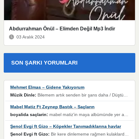
Abdurrahman Önül – Elimden Değil Mp3 İndir
03 Aralık 2024
SON ŞARKI YORUMLARI
Mehmet Elmas – Gidene Yakıyorum
Müzik Dinle:
Bilemem artık senden bir şans daha / Düştüğün zaman ben olmayacağım yanında” dizeleri, artık geçmişin tekrarına izin verilmeyeceğini, kişisel sınırların çizildiğini gösteriyor.
Mabel Matiz Ft Zeynep Bastık – Saçların
boyalida saçlarin:
mabel matiz'in maya albümünde yer alan güzellerden. parça da şarkı hani! müzikal altyapısına vurulduğum, sözlerinde kaybolduğum bir parça olmuş.
Şenol Evgi ft Gizo – Köpekler Tanımadıklarına havlar
Şenol Evgi ft Gizo:
Bir kere dinlememe rağmen kulaklardan gitmiyor sen sen sen sen kurban ol sen sen sen sen hayran ol yükses ses müzik dinleme sebebisiniz canlar bomba gibi patladınız maşallah