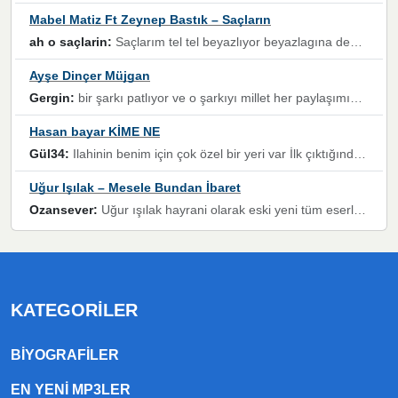
Mabel Matiz Ft Zeynep Bastık – Saçların
ah o saçlarin:
Saçlarım tel tel beyazlıyor beyazlagına degil yanımda sen yoksun ona üzülüyorum günler bir bir geçiyor geçen günlere değil sensiz geçen günlere darılıyorum,Dinledikce asla kavusamayacagim ama asla unutamicagim sevdiğim adam için yanar içim
Ayşe Dinçer Müjgan
Gergin:
bir şarkı patlıyor ve o şarkıyı millet her paylaşımın altına koyuyor ve öyle bir durum hal alıyor ki şarkıyı dinlemeden şarkıdan bikıyorsun Ama bu enteresan bir şekilde dillere dolanıyor millet olarak seviyoruz dertlerle boğuşurken bir yandan da göbek atmayi))) diyeceklerim bu kadar güzel hoş bir sayfa emeğinize sağlık arkadaşlar kolay gelsin
Hasan bayar KİME NE
Gül34:
Ilahinin benim için çok özel bir yeri var İlk çıktığında komşum ne kadar yüksek sesle dinliyorsa orada duymuştum ve YouTube'dan aratıp Bu ilahiyi bulmuştum ve sonra müdavimi oldum günlük Ben de 3-5 kere dinleyip ezberleyip artık ilahiye bende eşlik ediyorum yüksek sesle Allah razı olsun hizmet nimettir Rabbim sizin zahmetlerinize de hayırlı nimetler versin Selam ve dua ile Allah'a emanet olun
Uğur Işılak – Mesele Bundan İbaret
Ozansever:
Uğur ışılak hayrani olarak eski yeni tüm eserlerini keyifle huzurla dinleyenlerden birisiyim, emeğine saygı duyan gönül veren bunu en güzel şekilde sevenlerine ulaştıran siz değerli sayfa yöneticilerine de teşekkür ederim
KATEGORILER
BIYOGRAFILER
EN YENI MP3LER