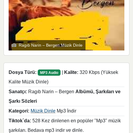
Ragıb Narin – Bergen Müzik Dinle
Dosya Türü:
|
Kalite:
320 Kbps (Yüksek
MP3 Audio
Kalite Müzik Dinle)
Sanatçı:
Ragıb Narin – Bergen
Albümü, Şarkıları ve
Şarkı Sözleri
Kategori:
Müzik Dinle
Mp3 İndir
Tiktok`da:
528 Kez dinlenen en popüler "Mp3" müzik
şarkıları. Bedava mp3 indir ve dinle.