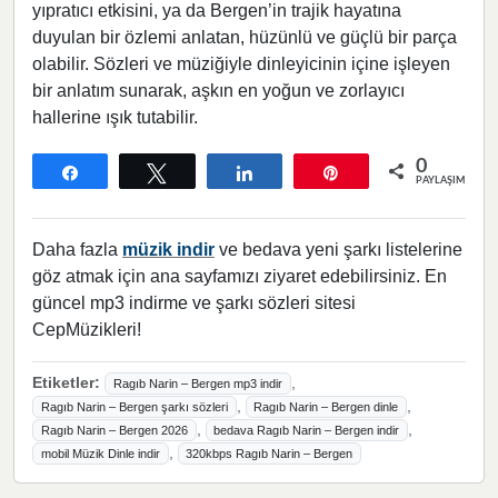
yıpratıcı etkisini, ya da Bergen’in trajik hayatına
duyulan bir özlemi anlatan, hüzünlü ve güçlü bir parça
olabilir. Sözleri ve müziğiyle dinleyicinin içine işleyen
bir anlatım sunarak, aşkın en yoğun ve zorlayıcı
hallerine ışık tutabilir.
0
Paylaş
Tweetle
Paylaş
Pin
PAYLAŞIMLAR
Daha fazla
müzik indir
ve bedava yeni şarkı listelerine
göz atmak için ana sayfamızı ziyaret edebilirsiniz. En
güncel mp3 indirme ve şarkı sözleri sitesi
CepMüzikleri!
Etiketler:
,
Ragıb Narin – Bergen mp3 indir
,
,
Ragıb Narin – Bergen şarkı sözleri
Ragıb Narin – Bergen dinle
,
,
Ragıb Narin – Bergen 2026
bedava Ragıb Narin – Bergen indir
,
mobil Müzik Dinle indir
320kbps Ragıb Narin – Bergen