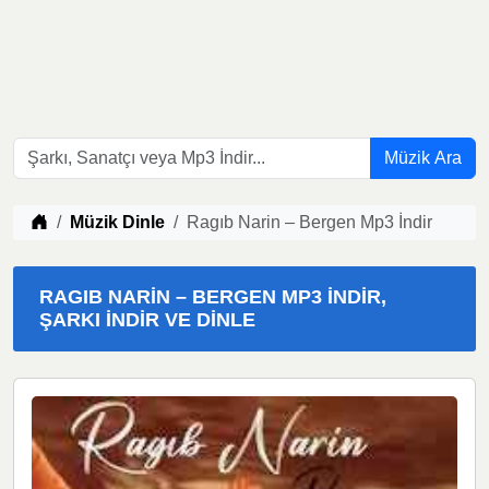
Müzik Ara
Müzik indir
Müzik Dinle
Ragıb Narin – Bergen Mp3 İndir
RAGIB NARIN – BERGEN MP3 İNDIR,
ŞARKI İNDIR VE DINLE