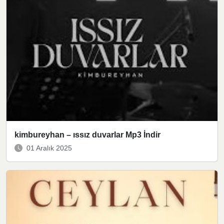
kimbureyhan – ıssız duvarlar Mp3 İndir
01 Aralık 2025