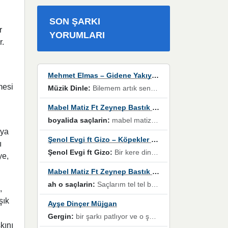
SON ŞARKI
r
YORUMLARI
r.
Mehmet Elmas – Gidene Yakıyorum
mesi
Müzik Dinle:
Bilemem artık senden bir şans daha / Düştüğün zaman ben olmayacağım yanında” dizeleri, artık geçmişin tekrarına izin verilmeyeceğini, kişisel sınırların çizildiğini gösteriyor.
Mabel Matiz Ft Zeynep Bastık – Saçların
boyalida saçlarin:
mabel matiz'in maya albümünde yer alan güzellerden. parça da şarkı hani! müzikal altyapısına vurulduğum, sözlerinde kaybolduğum bir parça olmuş.
nya
Şenol Evgi ft Gizo – Köpekler Tanımadıklarına havlar
ı
Şenol Evgi ft Gizo:
Bir kere dinlememe rağmen kulaklardan gitmiyor sen sen sen sen kurban ol sen sen sen sen hayran ol yükses ses müzik dinleme sebebisiniz canlar bomba gibi patladınız maşallah
ye,
Mabel Matiz Ft Zeynep Bastık – Saçların
ah o saçlarin:
Saçlarım tel tel beyazlıyor beyazlagına degil yanımda sen yoksun ona üzülüyorum günler bir bir geçiyor geçen günlere değil sensiz geçen günlere darılıyorum,Dinledikce asla kavusamayacagim ama asla unutamicagim sevdiğim adam için yanar içim
,
şık
Ayşe Dinçer Müjgan
ı
Gergin:
bir şarkı patlıyor ve o şarkıyı millet her paylaşımın altına koyuyor ve öyle bir durum hal alıyor ki şarkıyı dinlemeden şarkıdan bikıyorsun Ama bu enteresan bir şekilde dillere dolanıyor millet olarak seviyoruz dertlerle boğuşurken bir yandan da göbek atmayi))) diyeceklerim bu kadar güzel hoş bir sayfa emeğinize sağlık arkadaşlar kolay gelsin
kını