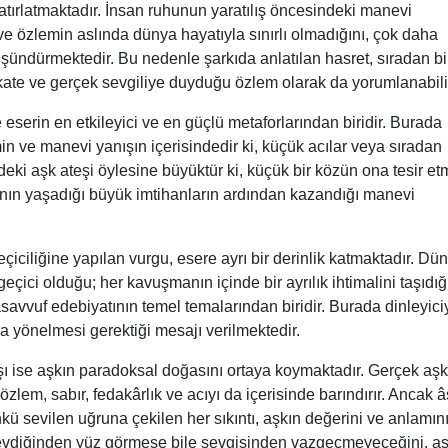
hatırlatmaktadır. İnsan ruhunun yaratılış öncesindeki manevi
 özlemin aslında dünya hayatıyla sınırlı olmadığını, çok daha
ündürmektedir. Bu nedenle şarkıda anlatılan hasret, sıradan bi
ikate ve gerçek sevgiliye duyduğu özlem olarak da yorumlanabili
 eserin en etkileyici ve en güçlü metaforlarından biridir. Burada
emin ve manevi yanışın içerisindedir ki, küçük acılar veya sıradan
indeki aşk ateşi öylesine büyüktür ki, küçük bir közün ona tesir et
nın yaşadığı büyük imtihanların ardından kazandığı manevi
iciliğine yapılan vurgu, esere ayrı bir derinlik katmaktadır. Dü
geçici olduğu; her kavuşmanın içinde bir ayrılık ihtimalini taşıdığ
savvuf edebiyatının temel temalarından biridir. Burada dinleyici
na yönelmesi gerektiği mesajı verilmektedir.
şı ise aşkın paradoksal doğasını ortaya koymaktadır. Gerçek aşk
zlem, sabır, fedakârlık ve acıyı da içerisinde barındırır. Ancak â
ünkü sevilen uğruna çekilen her sıkıntı, aşkın değerini ve anlamın
 sevdiğinden yüz görmese bile sevgisinden vazgeçmeyeceğini, aş