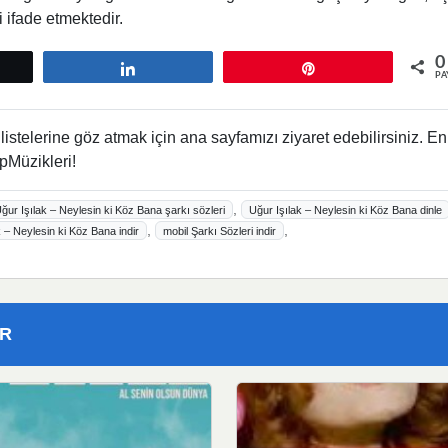
 ifade etmektedir.
0
tle
Paylaş
Pin
PA
istelerine göz atmak için ana sayfamızı ziyaret edebilirsiniz. En
pMüzikleri!
,
ğur Işılak – Neylesin ki Köz Bana şarkı sözleri
Uğur Işılak – Neylesin ki Köz Bana dinle
,
,
 – Neylesin ki Köz Bana indir
mobil Şarkı Sözleri indir
ER