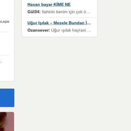
Hasan bayar KİME NE
Gül34:
Ilahinin benim için çok özel bir yeri var İlk çıktığında komşum ne kadar yüksek sesle dinliyorsa orada duymuştum ve YouTube'dan aratıp Bu ilahiyi bulmuştum ve sonra müdavimi oldum günlük Ben de 3-5 kere dinleyip ezberleyip artık ilahiye bende eşlik ediyorum yüksek sesle Allah razı olsun hizmet nimettir Rabbim sizin zahmetlerinize de hayırlı nimetler versin Selam ve dua ile Allah'a emanet olun
Uğur Işılak – Mesele Bundan İbaret
YLAŞIMLAR
Ozansever:
Uğur ışılak hayrani olarak eski yeni tüm eserlerini keyifle huzurla dinleyenlerden birisiyim, emeğine saygı duyan gönül veren bunu en güzel şekilde sevenlerine ulaştıran siz değerli sayfa yöneticilerine de teşekkür ederim
,