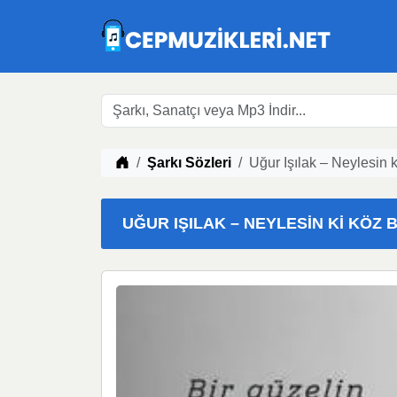
Müzik indir
Şarkı Sözleri
Uğur Işılak – Neylesin 
UĞUR IŞILAK – NEYLESIN KI KÖZ B