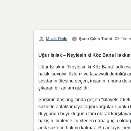
Müzik Dinle
Şarkı Çıkış Tarihi:
03 Temm
Uğur Işılak – Neylesin ki Köz Bana Hakkınd
Uğur Işılak’ın “Neylesin ki Köz Bana” adlı es
hakiki sevgiyi, özlemi ve tasavvufi derinliği 
sevdanın ötesine geçen, insanın ruhuna doku
çıkaran bir anlam gizlidir.
Şarkının başlangıcında geçen “kifayetsiz kel
sözlerle anlatılamayacağını vurgular. Çünkü ba
duygunun büyüklüğünü tam olarak karşılayamaz
bakışın, binlerce cümleden daha güçlü olduğu
artık sözlerin hükmü kalmaz. Bu anlayış, hem 