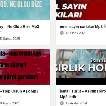
ay – Ne Oldu Bize Mp3
emel sayın şarkıları Mp3 İ
r
15 Ocak 2025
5 Şubat 2025
a – Hep Olsun Aşk Mp3
İsmail Türüt – Asırlık Hor
r
Mp3 İndir
0 Aralık 2024
12 Aralık 2024