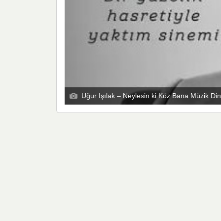
Uğur Işılak – Neylesin ki Köz Bana Müzik Din