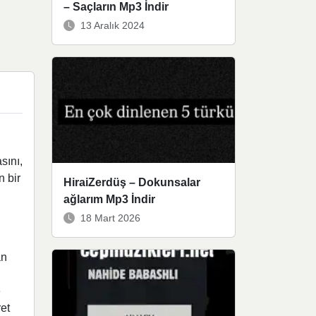
– Saçların Mp3 İndir
13 Aralık 2024
sını,
n bir
HiraiZerdüş – Dokunsalar
ağlarım Mp3 İndir
18 Mart 2026
an
e
et