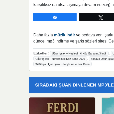
karşılıksız da olsa taşımaya devam edeceğini
Paylaş
Twee
Daha fazla
müzik indir
ve bedava yeni şarkı l
güncel mp3 indirme ve şarkı sözleri sitesi Ce
Etiketler:
,
Uğur Işılak – Neylesin ki Köz Bana mp3 indir
U
,
Uğur Işılak – Neylesin ki Köz Bana 2026
bedava Uğur Işılak
320kbps Uğur Işılak – Neylesin ki Köz Bana
SIRADAKI ŞUAN DINLENEN MP3'L