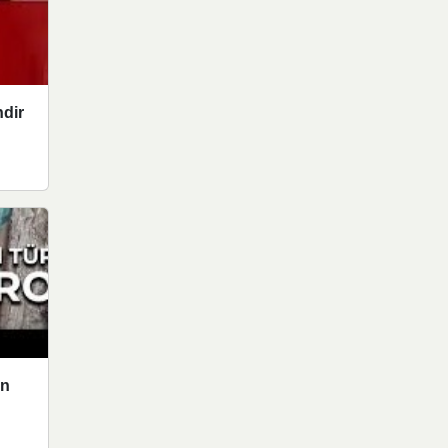
ndir
on