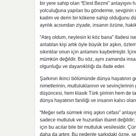
bir yere sahip olan “Elest Bezmi” anlayışını 
yolculuğuna yapılan bu gönderme, sevginin ve
kadim ve derin bir kökene sahip olduğunu düş
ayrılık acısından ziyade, insanın özüne, hak
“Ateş oldum, neylesin ki köz bana” ifadesi ise
anlatılan kişi artık öyle büyük bir aşkın, özl
sıkıntılar onun için anlamını kaybetmiştir. İç
mümkün değildir. Bu söz, aynı zamanda insa
olgunluğu ve dayanıklılığı da ifade eder.
Şarkının ikinci bölümünde dünya hayatının geç
nimetlerinin, mutluluklarının ve sevinçlerinin 
düşüncesi, hem klasik Türk şiirinin hem de ta
dünya hayatının faniliği ve insanın kalıcı ola
“Meğer sefa sürmek imiş aşkın cefası” anlayı
sadece mutluluk ve huzurdan ibaret değildir; ö
için bu acılar bile bir mutluluk vesilesidir. Ç
daha da artırır. Bu nedenle şarkıdaki özne,