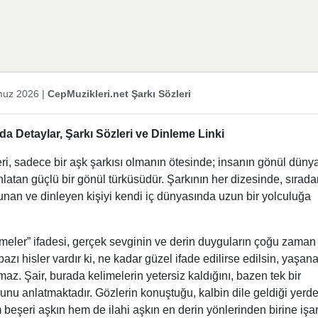
uz 2026
|
CepMuzikleri.net Şarkı Sözleri
a Detaylar, Şarkı Sözleri ve Dinleme Linki
eri, sadece bir aşk şarkısı olmanın ötesinde; insanın gönül dünya
anlatan güçlü bir gönül türküsüdür. Şarkının her dizesinde, sırada
nan ve dinleyen kişiyi kendi iç dünyasında uzun bir yolculuğa
imeler” ifadesi, gerçek sevginin ve derin duyguların çoğu zaman
zı hisler vardır ki, ne kadar güzel ifade edilirse edilsin, yaşan
. Şair, burada kelimelerin yetersiz kaldığını, bazen tek bir
nu anlatmaktadır. Gözlerin konuştuğu, kalbin dile geldiği yerd
beşeri aşkın hem de ilahi aşkın en derin yönlerinden birine işar