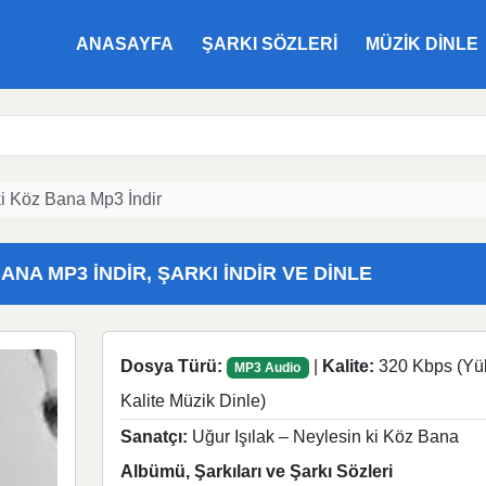
ANASAYFA
ŞARKI SÖZLERI
MÜZIK DINLE
ki Köz Bana Mp3 İndir
ANA MP3 İNDIR, ŞARKI İNDIR VE DINLE
Dosya Türü:
|
Kalite:
320 Kbps (Yü
MP3 Audio
Kalite Müzik Dinle)
Sanatçı:
Uğur Işılak – Neylesin ki Köz Bana
Albümü, Şarkıları ve Şarkı Sözleri