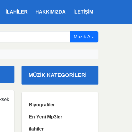
ILAHILER
HAKKIMIZDA
İLETIŞIM
Müzik Ara
MÜZIK KATEGORILERI
ksek
Biyografiler
En Yeni Mp3ler
ilahiler