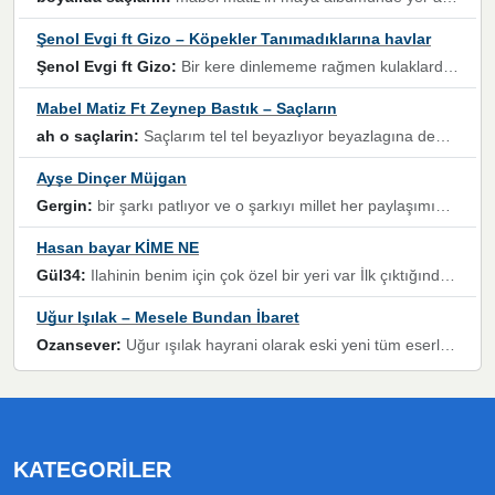
Şenol Evgi ft Gizo – Köpekler Tanımadıklarına havlar
Şenol Evgi ft Gizo:
Bir kere dinlememe rağmen kulaklardan gitmiyor sen sen sen sen kurban ol sen sen sen sen hayran ol yükses ses müzik dinleme sebebisiniz canlar bomba gibi patladınız maşallah
Mabel Matiz Ft Zeynep Bastık – Saçların
ah o saçlarin:
Saçlarım tel tel beyazlıyor beyazlagına degil yanımda sen yoksun ona üzülüyorum günler bir bir geçiyor geçen günlere değil sensiz geçen günlere darılıyorum,Dinledikce asla kavusamayacagim ama asla unutamicagim sevdiğim adam için yanar içim
Ayşe Dinçer Müjgan
Gergin:
bir şarkı patlıyor ve o şarkıyı millet her paylaşımın altına koyuyor ve öyle bir durum hal alıyor ki şarkıyı dinlemeden şarkıdan bikıyorsun Ama bu enteresan bir şekilde dillere dolanıyor millet olarak seviyoruz dertlerle boğuşurken bir yandan da göbek atmayi))) diyeceklerim bu kadar güzel hoş bir sayfa emeğinize sağlık arkadaşlar kolay gelsin
Hasan bayar KİME NE
Gül34:
Ilahinin benim için çok özel bir yeri var İlk çıktığında komşum ne kadar yüksek sesle dinliyorsa orada duymuştum ve YouTube'dan aratıp Bu ilahiyi bulmuştum ve sonra müdavimi oldum günlük Ben de 3-5 kere dinleyip ezberleyip artık ilahiye bende eşlik ediyorum yüksek sesle Allah razı olsun hizmet nimettir Rabbim sizin zahmetlerinize de hayırlı nimetler versin Selam ve dua ile Allah'a emanet olun
Uğur Işılak – Mesele Bundan İbaret
Ozansever:
Uğur ışılak hayrani olarak eski yeni tüm eserlerini keyifle huzurla dinleyenlerden birisiyim, emeğine saygı duyan gönül veren bunu en güzel şekilde sevenlerine ulaştıran siz değerli sayfa yöneticilerine de teşekkür ederim
KATEGORILER