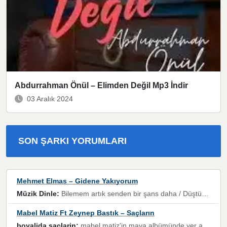
Abdurrahman Önül – Elimden Değil Mp3 İndir
03 Aralık 2024
SON ŞARKI YORUMLARI
Mehmet Elmas – Gidene Yakıyorum
Müzik Dinle:
Bilemem artık senden bir şans daha / Düştüğün zaman ben olmayacağım yanında” dizeleri, artık geçmişin tekrarına izin verilmeyeceğini, kişisel sınırların çizildiğini gösteriyor.
Mabel Matiz Ft Zeynep Bastık – Saçların
boyalida saçlarin:
mabel matiz'in maya albümünde yer alan güzellerden. parça da şarkı hani! müzikal altyapısına vurulduğum, sözlerinde kaybolduğum bir parça olmuş.