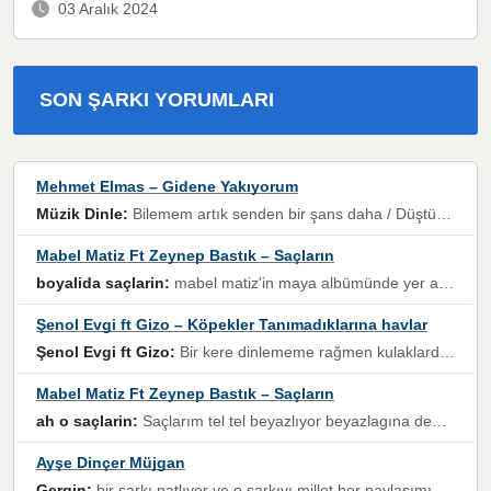
03 Aralık 2024
SON ŞARKI YORUMLARI
Mehmet Elmas – Gidene Yakıyorum
Müzik Dinle:
Bilemem artık senden bir şans daha / Düştüğün zaman ben olmayacağım yanında” dizeleri, artık geçmişin tekrarına izin verilmeyeceğini, kişisel sınırların çizildiğini gösteriyor.
Mabel Matiz Ft Zeynep Bastık – Saçların
boyalida saçlarin:
mabel matiz'in maya albümünde yer alan güzellerden. parça da şarkı hani! müzikal altyapısına vurulduğum, sözlerinde kaybolduğum bir parça olmuş.
Şenol Evgi ft Gizo – Köpekler Tanımadıklarına havlar
Şenol Evgi ft Gizo:
Bir kere dinlememe rağmen kulaklardan gitmiyor sen sen sen sen kurban ol sen sen sen sen hayran ol yükses ses müzik dinleme sebebisiniz canlar bomba gibi patladınız maşallah
Mabel Matiz Ft Zeynep Bastık – Saçların
ah o saçlarin:
Saçlarım tel tel beyazlıyor beyazlagına degil yanımda sen yoksun ona üzülüyorum günler bir bir geçiyor geçen günlere değil sensiz geçen günlere darılıyorum,Dinledikce asla kavusamayacagim ama asla unutamicagim sevdiğim adam için yanar içim
Ayşe Dinçer Müjgan
Gergin:
bir şarkı patlıyor ve o şarkıyı millet her paylaşımın altına koyuyor ve öyle bir durum hal alıyor ki şarkıyı dinlemeden şarkıdan bikıyorsun Ama bu enteresan bir şekilde dillere dolanıyor millet olarak seviyoruz dertlerle boğuşurken bir yandan da göbek atmayi))) diyeceklerim bu kadar güzel hoş bir sayfa emeğinize sağlık arkadaşlar kolay gelsin