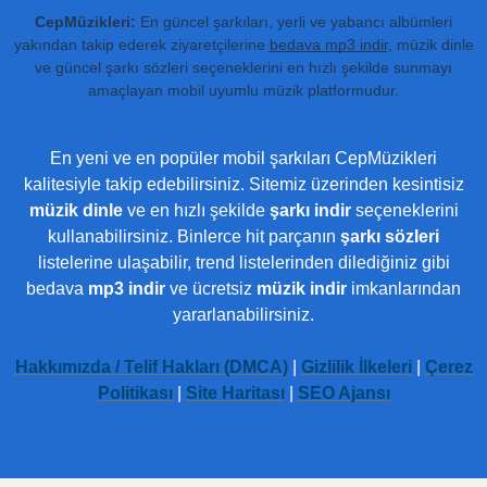
CepMüzikleri:
En güncel şarkıları, yerli ve yabancı albümleri
yakından takip ederek ziyaretçilerine
bedava mp3 indir
, müzik dinle
ve güncel şarkı sözleri seçeneklerini en hızlı şekilde sunmayı
amaçlayan mobil uyumlu müzik platformudur.
En yeni ve en popüler mobil şarkıları CepMüzikleri
kalitesiyle takip edebilirsiniz. Sitemiz üzerinden kesintisiz
müzik dinle
ve en hızlı şekilde
şarkı indir
seçeneklerini
kullanabilirsiniz. Binlerce hit parçanın
şarkı sözleri
listelerine ulaşabilir, trend listelerinden dilediğiniz gibi
bedava
mp3 indir
ve ücretsiz
müzik indir
imkanlarından
yararlanabilirsiniz.
Hakkımızda / Telif Hakları (DMCA)
|
Gizlilik İlkeleri
|
Çerez
Politikası
|
Site Haritası
|
SEO Ajansı