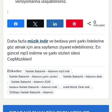
versiyonlarına ulaşabilirsiniz.
;
0
Paylaş
Tweetle
Paylaş
Pin
PAYLAŞIMLAR
Daha fazla
müzik indir
ve bedava yeni şarkı listelerine
göz atmak için ana sayfamızı ziyaret edebilirsiniz. En
güncel mp3 indirme ve şarkı sözleri sitesi
CepMüzikleri!
Etiketler:
,
Nahide Babashlı – Adamım mp3 indir
,
Nahide Babashlı – Adamım şarkı sözleri
Nahide Babashlı – Adamım dinle
,
,
Nahide Babashlı – Adamım 2026
,
,
bedava Nahide Babashlı – Adamım indir
mobil Müzik Dinle indir
320kbps Nahide Babashlı – Adamım