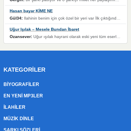
Hasan bayar KİME NE
Gül34:
Ilahinin benim için çok özel bir yeri var İlk çıktığında komşum ne kadar yüksek sesle dinliyorsa orada duymuştum ve YouTube'dan aratıp Bu ilahiyi bulmuştum ve sonra müdavimi oldum günlük Ben de 3-5 kere dinleyip ezberleyip artık ilahiye bende eşlik ediyorum yüksek sesle Allah razı olsun hizmet nimettir Rabbim sizin zahmetlerinize de hayırlı nimetler versin Selam ve dua ile Allah'a emanet olun
Uğur Işılak – Mesele Bundan İbaret
Ozansever:
Uğur ışılak hayrani olarak eski yeni tüm eserlerini keyifle huzurla dinleyenlerden birisiyim, emeğine saygı duyan gönül veren bunu en güzel şekilde sevenlerine ulaştıran siz değerli sayfa yöneticilerine de teşekkür ederim
KATEGORILER
BIYOGRAFILER
EN YENI MP3LER
ILAHILER
MÜZIK DINLE
ŞARKI SÖZLERI