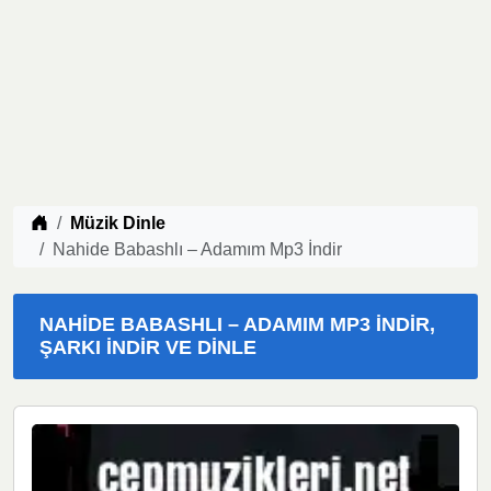
Müzik indir
Müzik Dinle
Nahide Babashlı – Adamım Mp3 İndir
NAHIDE BABASHLI – ADAMIM MP3 İNDIR,
ŞARKI İNDIR VE DINLE