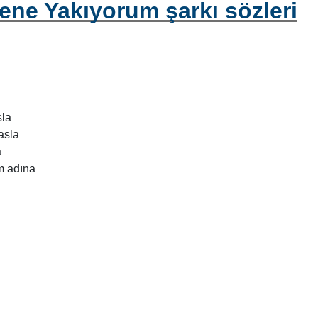
ne Yakıyorum şarkı sözleri
sla
asla
a
m adına