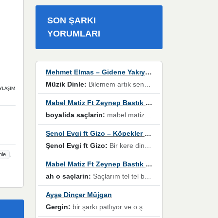
SON ŞARKI
YORUMLARI
Mehmet Elmas – Gidene Yakıyorum
Müzik Dinle:
Bilemem artık senden bir şans daha / Düştüğün zaman ben olmayacağım yanında” dizeleri, artık geçmişin tekrarına izin verilmeyeceğini, kişisel sınırların çizildiğini gösteriyor.
YLAŞIMLAR
Mabel Matiz Ft Zeynep Bastık – Saçların
boyalida saçlarin:
mabel matiz'in maya albümünde yer alan güzellerden. parça da şarkı hani! müzikal altyapısına vurulduğum, sözlerinde kaybolduğum bir parça olmuş.
Şenol Evgi ft Gizo – Köpekler Tanımadıklarına havlar
Şenol Evgi ft Gizo:
Bir kere dinlememe rağmen kulaklardan gitmiyor sen sen sen sen kurban ol sen sen sen sen hayran ol yükses ses müzik dinleme sebebisiniz canlar bomba gibi patladınız maşallah
,
nle
Mabel Matiz Ft Zeynep Bastık – Saçların
ah o saçlarin:
Saçlarım tel tel beyazlıyor beyazlagına degil yanımda sen yoksun ona üzülüyorum günler bir bir geçiyor geçen günlere değil sensiz geçen günlere darılıyorum,Dinledikce asla kavusamayacagim ama asla unutamicagim sevdiğim adam için yanar içim
Ayşe Dinçer Müjgan
Gergin:
bir şarkı patlıyor ve o şarkıyı millet her paylaşımın altına koyuyor ve öyle bir durum hal alıyor ki şarkıyı dinlemeden şarkıdan bikıyorsun Ama bu enteresan bir şekilde dillere dolanıyor millet olarak seviyoruz dertlerle boğuşurken bir yandan da göbek atmayi))) diyeceklerim bu kadar güzel hoş bir sayfa emeğinize sağlık arkadaşlar kolay gelsin