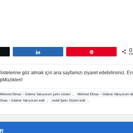
0
tle
Paylaş
Pin
PA
istelerine göz atmak için ana sayfamızı ziyaret edebilirsiniz. En
pMüzikleri!
,
Mehmet Elmas – Gidene Yakıyorum şarkı sözleri
Mehmet Elmas – Gidene Yakıyorum di
,
,
lmas – Gidene Yakıyorum indir
mobil Şarkı Sözleri indir
ER