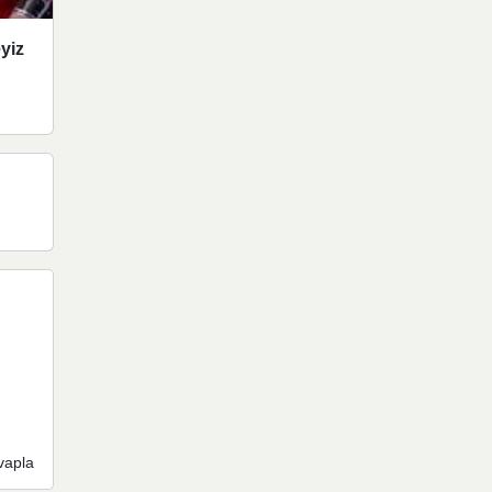
yiz
vapla