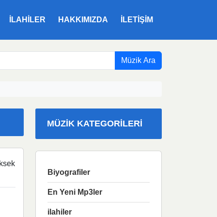
ILAHILER
HAKKIMIZDA
İLETIŞIM
Müzik Ara
MÜZIK KATEGORILERI
ksek
Biyografiler
En Yeni Mp3ler
ilahiler