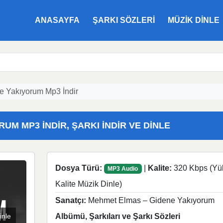
ANASAYFA
ŞARKI SÖZLERI
MÜZIK DINLE
 Yakıyorum Mp3 İndir
UM MP3 İNDIR, ŞARKI İNDIR VE DINLE
Dosya Türü:
|
Kalite:
320 Kbps (Yü
MP3 Audio
Kalite Müzik Dinle)
Sanatçı:
Mehmet Elmas – Gidene Yakıyorum
inle
Albümü, Şarkıları ve Şarkı Sözleri