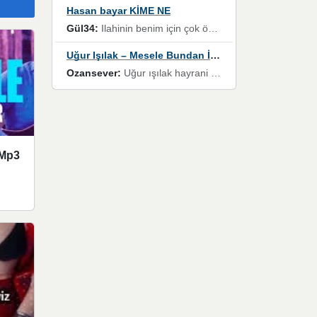
Hasan bayar KİME NE
Gül34:
Ilahinin benim için çok özel bir yeri var İlk çıktığında komşum ne kadar yüksek sesle dinliyorsa orada duymuştum ve YouTube'dan aratıp Bu ilahiyi bulmuştum ve sonra müdavimi oldum günlük Ben de 3-5 kere dinleyip ezberleyip artık ilahiye bende eşlik ediyorum yüksek sesle Allah razı olsun hizmet nimettir Rabbim sizin zahmetlerinize de hayırlı nimetler versin Selam ve dua ile Allah'a emanet olun
Uğur Işılak – Mesele Bundan İbaret
Ozansever:
Uğur ışılak hayrani olarak eski yeni tüm eserlerini keyifle huzurla dinleyenlerden birisiyim, emeğine saygı duyan gönül veren bunu en güzel şekilde sevenlerine ulaştıran siz değerli sayfa yöneticilerine de teşekkür ederim
 Mp3