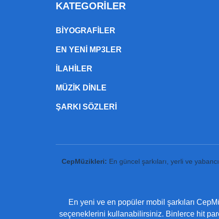
KATEGORILER
BIYOGRAFILER
EN YENI MP3LER
ILAHILER
MÜZIK DINLE
ŞARKI SÖZLERI
CepMüzikleri:
En güncel şarkıları, yerli ve yabanc
En yeni ve en popüler mobil şarkıları CepMüz
seçeneklerini kullanabilirsiniz. Binlerce hit pa