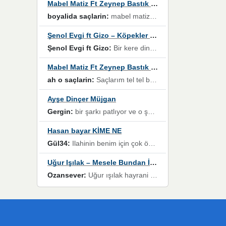
Mabel Matiz Ft Zeynep Bastık – Saçların
boyalida saçlarin:
mabel matiz'in maya albümünde yer alan güzellerden. parça da şarkı hani! müzikal altyapısına vurulduğum, sözlerinde kaybolduğum bir parça olmuş.
Şenol Evgi ft Gizo – Köpekler Tanımadıklarına havlar
Şenol Evgi ft Gizo:
Bir kere dinlememe rağmen kulaklardan gitmiyor sen sen sen sen kurban ol sen sen sen sen hayran ol yükses ses müzik dinleme sebebisiniz canlar bomba gibi patladınız maşallah
Mabel Matiz Ft Zeynep Bastık – Saçların
ah o saçlarin:
Saçlarım tel tel beyazlıyor beyazlagına degil yanımda sen yoksun ona üzülüyorum günler bir bir geçiyor geçen günlere değil sensiz geçen günlere darılıyorum,Dinledikce asla kavusamayacagim ama asla unutamicagim sevdiğim adam için yanar içim
Ayşe Dinçer Müjgan
Gergin:
bir şarkı patlıyor ve o şarkıyı millet her paylaşımın altına koyuyor ve öyle bir durum hal alıyor ki şarkıyı dinlemeden şarkıdan bikıyorsun Ama bu enteresan bir şekilde dillere dolanıyor millet olarak seviyoruz dertlerle boğuşurken bir yandan da göbek atmayi))) diyeceklerim bu kadar güzel hoş bir sayfa emeğinize sağlık arkadaşlar kolay gelsin
Hasan bayar KİME NE
Gül34:
Ilahinin benim için çok özel bir yeri var İlk çıktığında komşum ne kadar yüksek sesle dinliyorsa orada duymuştum ve YouTube'dan aratıp Bu ilahiyi bulmuştum ve sonra müdavimi oldum günlük Ben de 3-5 kere dinleyip ezberleyip artık ilahiye bende eşlik ediyorum yüksek sesle Allah razı olsun hizmet nimettir Rabbim sizin zahmetlerinize de hayırlı nimetler versin Selam ve dua ile Allah'a emanet olun
Uğur Işılak – Mesele Bundan İbaret
Ozansever:
Uğur ışılak hayrani olarak eski yeni tüm eserlerini keyifle huzurla dinleyenlerden birisiyim, emeğine saygı duyan gönül veren bunu en güzel şekilde sevenlerine ulaştıran siz değerli sayfa yöneticilerine de teşekkür ederim