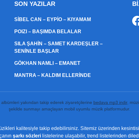
SON YAZILAR
Bİ
SIBEL CAN – EYPIO – KIYAMAM
POIZI – BAŞIMDA BELALAR
SILA ŞAHIN – SAMET KARDEŞLER –
SENINLE BAŞLAR
GÖKHAN NAMLI – EMANET
MANTRA – KALDIM ELLERINDE
ı albümleri yakından takip ederek ziyaretçilerine
bedava mp3 indir
, müzi
şekilde sunmayı amaçlayan mobil uyumlu müzik platformudur.
ikleri kalitesiyle takip edebilirsiniz. Sitemiz üzerinden kesintis
rçanın
şarkı sözleri
listelerine ulaşabilir, trend listelerinden dil