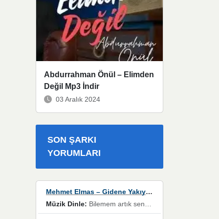
Abdurrahman Önül – Elimden
Değil Mp3 İndir
03 Aralık 2024
SON ŞARKI
YORUMLARI
Mehmet Elmas – Gidene Yakıyorum
Müzik Dinle:
Bilemem artık senden bir şans daha / Düştüğün zaman ben olmayacağım yanında” dizeleri, artık geçmişin tekrarına izin verilmeyeceğini, kişisel sınırların çizildiğini gösteriyor.