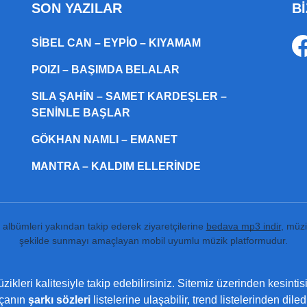
SON YAZILAR
Bİ
SIBEL CAN – EYPIO – KIYAMAM
POIZI – BAŞIMDA BELALAR
SILA ŞAHIN – SAMET KARDEŞLER –
SENINLE BAŞLAR
GÖKHAN NAMLI – EMANET
MANTRA – KALDIM ELLERINDE
ı albümleri yakından takip ederek ziyaretçilerine
bedava mp3 indir
, müzi
şekilde sunmayı amaçlayan mobil uyumlu müzik platformudur.
ikleri kalitesiyle takip edebilirsiniz. Sitemiz üzerinden kesintis
rçanın
şarkı sözleri
listelerine ulaşabilir, trend listelerinden dil