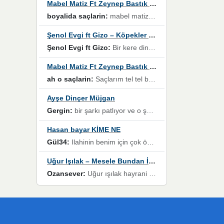
Mabel Matiz Ft Zeynep Bastık – Saçların
boyalida saçlarin:
mabel matiz'in maya albümünde yer alan güzellerden. parça da şarkı hani! müzikal altyapısına vurulduğum, sözlerinde kaybolduğum bir parça olmuş.
Şenol Evgi ft Gizo – Köpekler Tanımadıklarına havlar
Şenol Evgi ft Gizo:
Bir kere dinlememe rağmen kulaklardan gitmiyor sen sen sen sen kurban ol sen sen sen sen hayran ol yükses ses müzik dinleme sebebisiniz canlar bomba gibi patladınız maşallah
Mabel Matiz Ft Zeynep Bastık – Saçların
ah o saçlarin:
Saçlarım tel tel beyazlıyor beyazlagına degil yanımda sen yoksun ona üzülüyorum günler bir bir geçiyor geçen günlere değil sensiz geçen günlere darılıyorum,Dinledikce asla kavusamayacagim ama asla unutamicagim sevdiğim adam için yanar içim
Ayşe Dinçer Müjgan
Gergin:
bir şarkı patlıyor ve o şarkıyı millet her paylaşımın altına koyuyor ve öyle bir durum hal alıyor ki şarkıyı dinlemeden şarkıdan bikıyorsun Ama bu enteresan bir şekilde dillere dolanıyor millet olarak seviyoruz dertlerle boğuşurken bir yandan da göbek atmayi))) diyeceklerim bu kadar güzel hoş bir sayfa emeğinize sağlık arkadaşlar kolay gelsin
Hasan bayar KİME NE
Gül34:
Ilahinin benim için çok özel bir yeri var İlk çıktığında komşum ne kadar yüksek sesle dinliyorsa orada duymuştum ve YouTube'dan aratıp Bu ilahiyi bulmuştum ve sonra müdavimi oldum günlük Ben de 3-5 kere dinleyip ezberleyip artık ilahiye bende eşlik ediyorum yüksek sesle Allah razı olsun hizmet nimettir Rabbim sizin zahmetlerinize de hayırlı nimetler versin Selam ve dua ile Allah'a emanet olun
Uğur Işılak – Mesele Bundan İbaret
Ozansever:
Uğur ışılak hayrani olarak eski yeni tüm eserlerini keyifle huzurla dinleyenlerden birisiyim, emeğine saygı duyan gönül veren bunu en güzel şekilde sevenlerine ulaştıran siz değerli sayfa yöneticilerine de teşekkür ederim