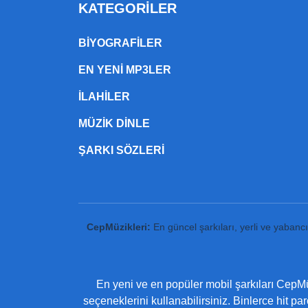
KATEGORILER
BIYOGRAFILER
EN YENI MP3LER
ILAHILER
MÜZIK DINLE
ŞARKI SÖZLERI
CepMüzikleri:
En güncel şarkıları, yerli ve yabanc
En yeni ve en popüler mobil şarkıları CepMüz
seçeneklerini kullanabilirsiniz. Binlerce hit pa