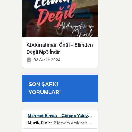
Abdurrahman Önül – Elimden
Değil Mp3 İndir
03 Aralık 2024
SON ŞARKI
YORUMLARI
Mehmet Elmas – Gidene Yakıyorum
Müzik Dinle:
Bilemem artık senden bir şans daha / Düştüğün zaman ben olmayacağım yanında” dizeleri, artık geçmişin tekrarına izin verilmeyeceğini, kişisel sınırların çizildiğini gösteriyor.