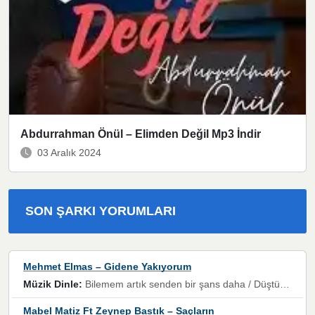
Abdurrahman Önül – Elimden Değil Mp3 İndir
03 Aralık 2024
SON ŞARKI YORUMLARI
Mehmet Elmas – Gidene Yakıyorum
Müzik Dinle:
Bilemem artık senden bir şans daha / Düştüğün zaman ben olmayacağım yanında” dizeleri, artık geçmişin tekrarına izin verilmeyeceğini, kişisel sınırların çizildiğini gösteriyor.
Mabel Matiz Ft Zeynep Bastık – Saçların