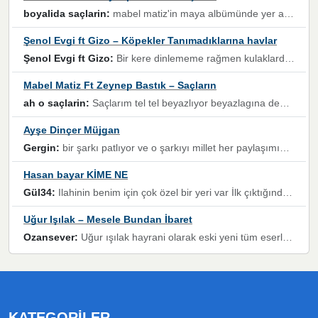
boyalida saçlarin:
mabel matiz'in maya albümünde yer alan güzellerden. parça da şarkı hani! müzikal altyapısına vurulduğum, sözlerinde kaybolduğum bir parça olmuş.
Şenol Evgi ft Gizo – Köpekler Tanımadıklarına havlar
Şenol Evgi ft Gizo:
Bir kere dinlememe rağmen kulaklardan gitmiyor sen sen sen sen kurban ol sen sen sen sen hayran ol yükses ses müzik dinleme sebebisiniz canlar bomba gibi patladınız maşallah
Mabel Matiz Ft Zeynep Bastık – Saçların
ah o saçlarin:
Saçlarım tel tel beyazlıyor beyazlagına degil yanımda sen yoksun ona üzülüyorum günler bir bir geçiyor geçen günlere değil sensiz geçen günlere darılıyorum,Dinledikce asla kavusamayacagim ama asla unutamicagim sevdiğim adam için yanar içim
Ayşe Dinçer Müjgan
Gergin:
bir şarkı patlıyor ve o şarkıyı millet her paylaşımın altına koyuyor ve öyle bir durum hal alıyor ki şarkıyı dinlemeden şarkıdan bikıyorsun Ama bu enteresan bir şekilde dillere dolanıyor millet olarak seviyoruz dertlerle boğuşurken bir yandan da göbek atmayi))) diyeceklerim bu kadar güzel hoş bir sayfa emeğinize sağlık arkadaşlar kolay gelsin
Hasan bayar KİME NE
Gül34:
Ilahinin benim için çok özel bir yeri var İlk çıktığında komşum ne kadar yüksek sesle dinliyorsa orada duymuştum ve YouTube'dan aratıp Bu ilahiyi bulmuştum ve sonra müdavimi oldum günlük Ben de 3-5 kere dinleyip ezberleyip artık ilahiye bende eşlik ediyorum yüksek sesle Allah razı olsun hizmet nimettir Rabbim sizin zahmetlerinize de hayırlı nimetler versin Selam ve dua ile Allah'a emanet olun
Uğur Işılak – Mesele Bundan İbaret
Ozansever:
Uğur ışılak hayrani olarak eski yeni tüm eserlerini keyifle huzurla dinleyenlerden birisiyim, emeğine saygı duyan gönül veren bunu en güzel şekilde sevenlerine ulaştıran siz değerli sayfa yöneticilerine de teşekkür ederim
KATEGORILER