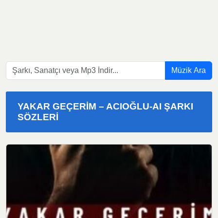
Müzik Ara
YAKAR GEÇERIM – ACIOĞLU-AI ŞARKI
SÖZLERI