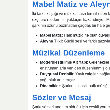
Mabel Matiz ve Aley
İki farklı kuşağı ve müzikal tarzı temsil eden
ezgilere modern bir yaklaşım kazandırıyor. Ma
şarkının özünü bozmadan çağdaş bir hale geti
Mabel Matiz:
Halk müziğine olan duyarlıl
Aleyna Tilki:
Güçlü sesi ve farklı tarzıyl
Müzikal Düzenleme
Modernleştirilmiş Alt Yapı:
Geleneksel h
enstrümanlarla yeniden düzenlenmiş olab
Duygusal Derinlik:
Yaylı çalgılar, bağl
yoğunluk artırılmıştır.
Dinamikler:
Şarkının klasik halk müziği t
Sözler ve Mesaj
Şarkı sözleri anonim olduğu için çeşitli yorum