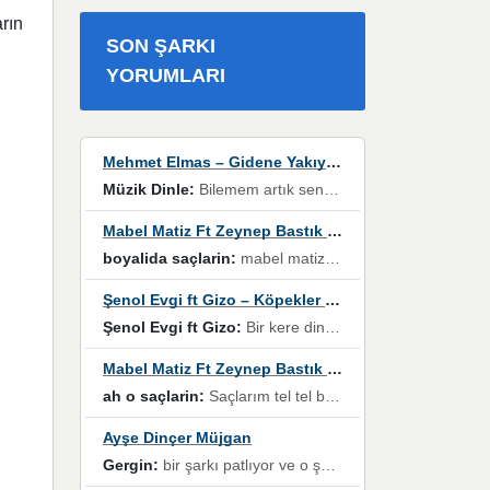
rın
SON ŞARKI
YORUMLARI
Mehmet Elmas – Gidene Yakıyorum
Müzik Dinle:
Bilemem artık senden bir şans daha / Düştüğün zaman ben olmayacağım yanında” dizeleri, artık geçmişin tekrarına izin verilmeyeceğini, kişisel sınırların çizildiğini gösteriyor.
Mabel Matiz Ft Zeynep Bastık – Saçların
boyalida saçlarin:
mabel matiz'in maya albümünde yer alan güzellerden. parça da şarkı hani! müzikal altyapısına vurulduğum, sözlerinde kaybolduğum bir parça olmuş.
Şenol Evgi ft Gizo – Köpekler Tanımadıklarına havlar
Şenol Evgi ft Gizo:
Bir kere dinlememe rağmen kulaklardan gitmiyor sen sen sen sen kurban ol sen sen sen sen hayran ol yükses ses müzik dinleme sebebisiniz canlar bomba gibi patladınız maşallah
Mabel Matiz Ft Zeynep Bastık – Saçların
ah o saçlarin:
Saçlarım tel tel beyazlıyor beyazlagına degil yanımda sen yoksun ona üzülüyorum günler bir bir geçiyor geçen günlere değil sensiz geçen günlere darılıyorum,Dinledikce asla kavusamayacagim ama asla unutamicagim sevdiğim adam için yanar içim
Ayşe Dinçer Müjgan
Gergin:
bir şarkı patlıyor ve o şarkıyı millet her paylaşımın altına koyuyor ve öyle bir durum hal alıyor ki şarkıyı dinlemeden şarkıdan bikıyorsun Ama bu enteresan bir şekilde dillere dolanıyor millet olarak seviyoruz dertlerle boğuşurken bir yandan da göbek atmayi))) diyeceklerim bu kadar güzel hoş bir sayfa emeğinize sağlık arkadaşlar kolay gelsin