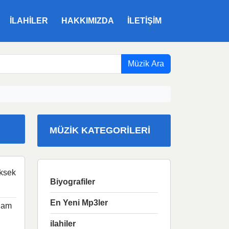
ILAHILER
HAKKIMIZDA
İLETIŞIM
Müzik Ara
MÜZIK KATEGORILERI
ksek
Biyografiler
En Yeni Mp3ler
rnam
ilahiler