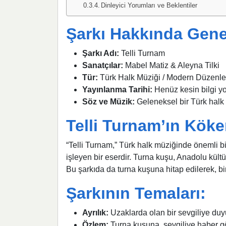
Dinleyici Yorumları ve Beklentiler
Şarkı Hakkında Genel
Şarkı Adı:
Telli Turnam
Sanatçılar:
Mabel Matiz & Aleyna Tilki
Tür:
Türk Halk Müziği / Modern Düzenl
Yayınlanma Tarihi:
Henüz kesin bilgi yo
Söz ve Müzik:
Geleneksel bir Türk halk 
Telli Turnam’ın Köke
“Telli Turnam,” Türk halk müziğinde önemli bir
işleyen bir eserdir. Turna kuşu, Anadolu kült
Bu şarkıda da turna kuşuna hitap edilerek, bir
Şarkının Temaları:
Ayrılık:
Uzaklarda olan bir sevgiliye duy
Özlem:
Turna kuşuna, sevgiliye haber gö