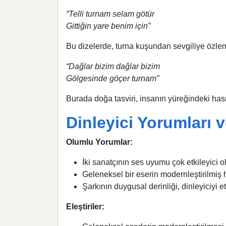
“Telli turnam selam götür
Gittiğin yare benim için”
Bu dizelerde, turna kuşundan sevgiliye özlem
“Dağlar bizim dağlar bizim
Gölgesinde göçer turnam”
Burada doğa tasviri, insanın yüreğindeki has
Dinleyici Yorumları v
Olumlu Yorumlar:
İki sanatçının ses uyumu çok etkileyici ola
Geleneksel bir eserin modernleştirilmiş h
Şarkının duygusal derinliği, dinleyiciyi etk
Eleştiriler: