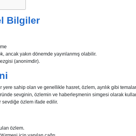
 Bilgiler
eme
k, ancak yakın dönemde yayınlanmış olabilir.
ezgisi (anonimdir).
ni
 yere sahip olan ve genellikle hasret, özlem, ayrılık gibi temalar
üründe sevginin, özlemin ve haberleşmenin simgesi olarak kullanı
 sevdiğe özlem ifade edilir.
ulan özlem.
türmesi için yapılan çağrı.