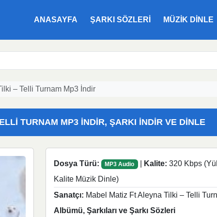
ANASAYFA
ŞARKI SÖZLERI
MÜZIK DINLE
ilki – Telli Turnam Mp3 İndir
ELLI TURNAM MP3 İNDIR, ŞARKI İNDIR VE DINLE
Dosya Türü:
|
Kalite:
320 Kbps (Yü
MP3 Audio
Kalite Müzik Dinle)
Sanatçı:
Mabel Matiz Ft Aleyna Tilki – Telli Tu
Albümü, Şarkıları ve Şarkı Sözleri