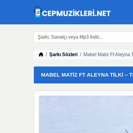
Müzik indir
Şarkı Sözleri
Mabel Matiz Ft Aleyna T
MABEL MATIZ FT ALEYNA TILKI – T