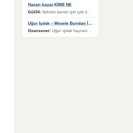
Hasan bayar KİME NE
Gül34:
Ilahinin benim için çok özel bir yeri var İlk çıktığında komşum ne kadar yüksek sesle dinliyorsa orada duymuştum ve YouTube'dan aratıp Bu ilahiyi bulmuştum ve sonra müdavimi oldum günlük Ben de 3-5 kere dinleyip ezberleyip artık ilahiye bende eşlik ediyorum yüksek sesle Allah razı olsun hizmet nimettir Rabbim sizin zahmetlerinize de hayırlı nimetler versin Selam ve dua ile Allah'a emanet olun
Uğur Işılak – Mesele Bundan İbaret
Ozansever:
Uğur ışılak hayrani olarak eski yeni tüm eserlerini keyifle huzurla dinleyenlerden birisiyim, emeğine saygı duyan gönül veren bunu en güzel şekilde sevenlerine ulaştıran siz değerli sayfa yöneticilerine de teşekkür ederim