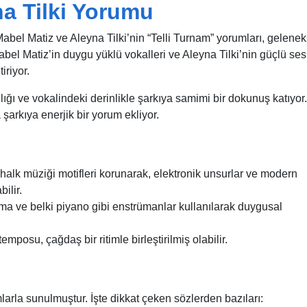
na Tilki Yorumu
 Mabel Matiz ve Aleyna Tilki’nin “Telli Turnam” yorumları, gelenek
bel Matiz’in duygu yüklü vokalleri ve Aleyna Tilki’nin güçlü ses
riyor.
ığı ve vokalindeki derinlikle şarkıya samimi bir dokunuş katıyor.
a şarkıya enerjik bir yorum ekliyor.
alk müziği motifleri korunarak, elektronik unsurlar ve modern
ilir.
ama ve belki piyano gibi enstrümanlar kullanılarak duygusal
emposu, çağdaş bir ritimle birleştirilmiş olabilir.
larla sunulmuştur. İşte dikkat çeken sözlerden bazıları: