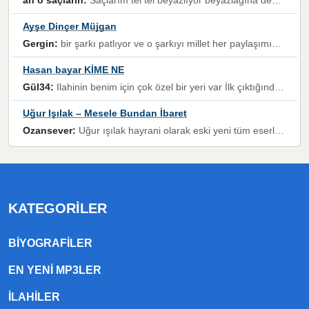
ah o saçlarin:
Saçlarım tel tel beyazlıyor beyazlagına degil yanımda sen yoksun ona üzülüyorum günler bir bir geçiyor geçen günlere değil sensiz geçen günlere darılıyorum,Dinledikce asla kavusamayacagim ama asla unutamicagim sevdiğim adam için yanar içim
Ayşe Dinçer Müjgan
Gergin:
bir şarkı patlıyor ve o şarkıyı millet her paylaşımın altına koyuyor ve öyle bir durum hal alıyor ki şarkıyı dinlemeden şarkıdan bikıyorsun Ama bu enteresan bir şekilde dillere dolanıyor millet olarak seviyoruz dertlerle boğuşurken bir yandan da göbek atmayi))) diyeceklerim bu kadar güzel hoş bir sayfa emeğinize sağlık arkadaşlar kolay gelsin
Hasan bayar KİME NE
Gül34:
Ilahinin benim için çok özel bir yeri var İlk çıktığında komşum ne kadar yüksek sesle dinliyorsa orada duymuştum ve YouTube'dan aratıp Bu ilahiyi bulmuştum ve sonra müdavimi oldum günlük Ben de 3-5 kere dinleyip ezberleyip artık ilahiye bende eşlik ediyorum yüksek sesle Allah razı olsun hizmet nimettir Rabbim sizin zahmetlerinize de hayırlı nimetler versin Selam ve dua ile Allah'a emanet olun
Uğur Işılak – Mesele Bundan İbaret
Ozansever:
Uğur ışılak hayrani olarak eski yeni tüm eserlerini keyifle huzurla dinleyenlerden birisiyim, emeğine saygı duyan gönül veren bunu en güzel şekilde sevenlerine ulaştıran siz değerli sayfa yöneticilerine de teşekkür ederim
KATEGORILER
BIYOGRAFILER
EN YENI MP3LER
ILAHILER