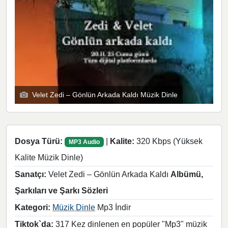
Velet Zedi – Gönlün Arkada Kaldı Müzik Dinle
Dosya Türü:
|
Kalite:
320 Kbps (Yüksek
MP3 Audio
Kalite Müzik Dinle)
Sanatçı:
Velet Zedi – Gönlün Arkada Kaldı
Albümü,
Şarkıları ve Şarkı Sözleri
Kategori:
Müzik Dinle
Mp3 İndir
Tiktok`da:
317 Kez dinlenen en popüler "Mp3" müzik