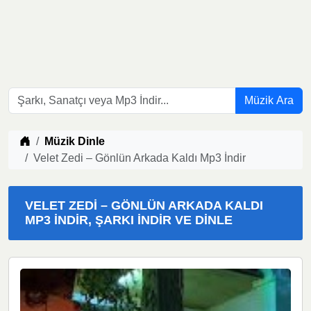
Müzik Ara
Müzik indir
Müzik Dinle
Velet Zedi – Gönlün Arkada Kaldı Mp3 İndir
VELET ZEDI – GÖNLÜN ARKADA KALDI
MP3 İNDIR, ŞARKI İNDIR VE DINLE