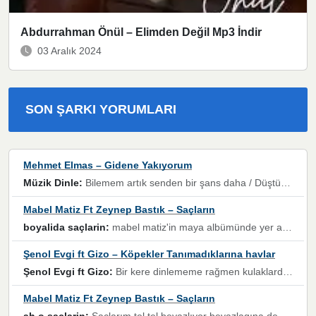
Abdurrahman Önül – Elimden Değil Mp3 İndir
03 Aralık 2024
SON ŞARKI YORUMLARI
Mehmet Elmas – Gidene Yakıyorum
Müzik Dinle:
Bilemem artık senden bir şans daha / Düştüğün zaman ben olmayacağım yanında” dizeleri, artık geçmişin tekrarına izin verilmeyeceğini, kişisel sınırların çizildiğini gösteriyor.
Mabel Matiz Ft Zeynep Bastık – Saçların
boyalida saçlarin:
mabel matiz'in maya albümünde yer alan güzellerden. parça da şarkı hani! müzikal altyapısına vurulduğum, sözlerinde kaybolduğum bir parça olmuş.
Şenol Evgi ft Gizo – Köpekler Tanımadıklarına havlar
Şenol Evgi ft Gizo:
Bir kere dinlememe rağmen kulaklardan gitmiyor sen sen sen sen kurban ol sen sen sen sen hayran ol yükses ses müzik dinleme sebebisiniz canlar bomba gibi patladınız maşallah
Mabel Matiz Ft Zeynep Bastık – Saçların