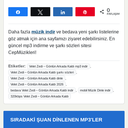
0
Paylaş
Tweetle
Paylaş
Pin
PAYLAŞIMLAR
Daha fazla
müzik indir
ve bedava yeni şarkı listelerine
göz atmak için ana sayfamızı ziyaret edebilirsiniz. En
güncel mp3 indirme ve şarkı sözleri sitesi
CepMüzikleri!
Etiketler:
,
Velet Zedi – Gönlün Arkada Kaldı mp3 indir
,
Velet Zedi – Gönlün Arkada Kaldı şarkı sözleri
,
Velet Zedi – Gönlün Arkada Kaldı dinle
,
Velet Zedi – Gönlün Arkada Kaldı 2026
,
,
bedava Velet Zedi – Gönlün Arkada Kaldı indir
mobil Müzik Dinle indir
320kbps Velet Zedi – Gönlün Arkada Kaldı
SIRADAKI ŞUAN DINLENEN MP3'LER