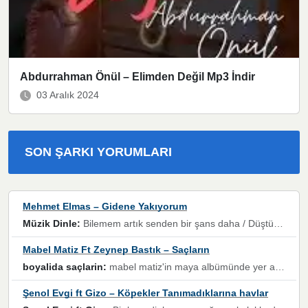
Abdurrahman Önül – Elimden Değil Mp3 İndir
03 Aralık 2024
SON ŞARKI YORUMLARI
Mehmet Elmas – Gidene Yakıyorum
Müzik Dinle:
Bilemem artık senden bir şans daha / Düştüğün zaman ben olmayacağım yanında” dizeleri, artık geçmişin tekrarına izin verilmeyeceğini, kişisel sınırların çizildiğini gösteriyor.
Mabel Matiz Ft Zeynep Bastık – Saçların
boyalida saçlarin:
mabel matiz'in maya albümünde yer alan güzellerden. parça da şarkı hani! müzikal altyapısına vurulduğum, sözlerinde kaybolduğum bir parça olmuş.
Şenol Evgi ft Gizo – Köpekler Tanımadıklarına havlar