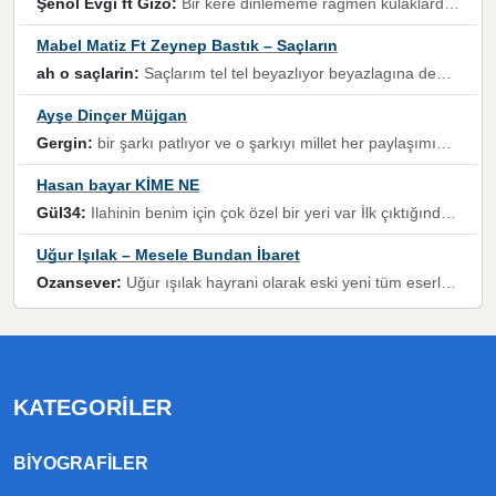
Şenol Evgi ft Gizo:
Bir kere dinlememe rağmen kulaklardan gitmiyor sen sen sen sen kurban ol sen sen sen sen hayran ol yükses ses müzik dinleme sebebisiniz canlar bomba gibi patladınız maşallah
Mabel Matiz Ft Zeynep Bastık – Saçların
ah o saçlarin:
Saçlarım tel tel beyazlıyor beyazlagına degil yanımda sen yoksun ona üzülüyorum günler bir bir geçiyor geçen günlere değil sensiz geçen günlere darılıyorum,Dinledikce asla kavusamayacagim ama asla unutamicagim sevdiğim adam için yanar içim
Ayşe Dinçer Müjgan
Gergin:
bir şarkı patlıyor ve o şarkıyı millet her paylaşımın altına koyuyor ve öyle bir durum hal alıyor ki şarkıyı dinlemeden şarkıdan bikıyorsun Ama bu enteresan bir şekilde dillere dolanıyor millet olarak seviyoruz dertlerle boğuşurken bir yandan da göbek atmayi))) diyeceklerim bu kadar güzel hoş bir sayfa emeğinize sağlık arkadaşlar kolay gelsin
Hasan bayar KİME NE
Gül34:
Ilahinin benim için çok özel bir yeri var İlk çıktığında komşum ne kadar yüksek sesle dinliyorsa orada duymuştum ve YouTube'dan aratıp Bu ilahiyi bulmuştum ve sonra müdavimi oldum günlük Ben de 3-5 kere dinleyip ezberleyip artık ilahiye bende eşlik ediyorum yüksek sesle Allah razı olsun hizmet nimettir Rabbim sizin zahmetlerinize de hayırlı nimetler versin Selam ve dua ile Allah'a emanet olun
Uğur Işılak – Mesele Bundan İbaret
Ozansever:
Uğur ışılak hayrani olarak eski yeni tüm eserlerini keyifle huzurla dinleyenlerden birisiyim, emeğine saygı duyan gönül veren bunu en güzel şekilde sevenlerine ulaştıran siz değerli sayfa yöneticilerine de teşekkür ederim
KATEGORILER
BIYOGRAFILER