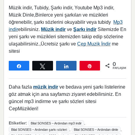
Müzik indir, Tubidy, Şarkı indir, Youtube Mp3 indir,
Müzik Dinle,Binlerce yeni şarkıları ve müzikleri
öğrenebilir, şarkı sözlerini okuyabilir veya tubidy
Mp3
indir
ebilirsiniz.
Müzik indir
ve
Şarkı indir
Sitemizde En
yeni şarkı ve müzikleri sitemizden takip edip sözlerine
ulaşabilirsiniz.,Ücretsiz şarkı ve
Cep Muzik İndir
me
sitesi
0
Paylaş
Tweetle
Paylaş
Pin
PAYLAŞIMLAR
Daha fazla
müzik indir
ve bedava yeni şarkı listelerine
göz atmak için ana sayfamızı ziyaret edebilirsiniz. En
güncel mp3 indirme ve şarkı sözleri sitesi
CepMüzikleri!
Etiketler:
,
Bilal SONSES – Ardından mp3 indir
,
,
Bilal SONSES – Ardından şarkı sözleri
Bilal SONSES – Ardından dinle