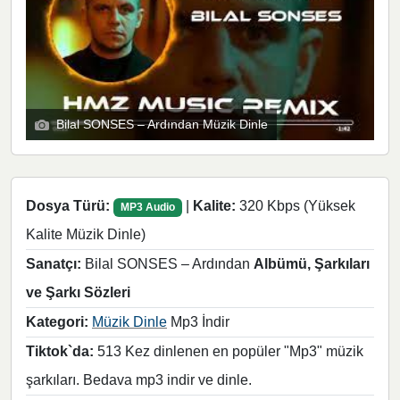
Bilal SONSES – Ardından Müzik Dinle
Dosya Türü:
|
Kalite:
320 Kbps (Yüksek
MP3 Audio
Kalite Müzik Dinle)
Sanatçı:
Bilal SONSES – Ardından
Albümü, Şarkıları
ve Şarkı Sözleri
Kategori:
Müzik Dinle
Mp3 İndir
Tiktok`da:
513 Kez dinlenen en popüler "Mp3" müzik
şarkıları. Bedava mp3 indir ve dinle.