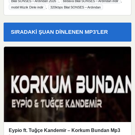
,
,
Bilal SONSES – Ardından 2026
bedava Bilal SONSES – Ardından indir
,
mobil Müzik Dinle indir
320kbps Bilal SONSES – Ardından
SIRADAKI ŞUAN DINLENEN MP3'LER
Eypio ft. Tuğçe Kandemir – Korkum Bundan Mp3