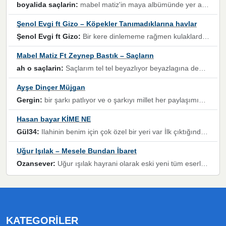
boyalida saçlarin:
mabel matiz'in maya albümünde yer alan güzellerden. parça da şarkı hani! müzikal altyapısına vurulduğum, sözlerinde kaybolduğum bir parça olmuş.
Şenol Evgi ft Gizo – Köpekler Tanımadıklarına havlar
Şenol Evgi ft Gizo:
Bir kere dinlememe rağmen kulaklardan gitmiyor sen sen sen sen kurban ol sen sen sen sen hayran ol yükses ses müzik dinleme sebebisiniz canlar bomba gibi patladınız maşallah
Mabel Matiz Ft Zeynep Bastık – Saçların
ah o saçlarin:
Saçlarım tel tel beyazlıyor beyazlagına degil yanımda sen yoksun ona üzülüyorum günler bir bir geçiyor geçen günlere değil sensiz geçen günlere darılıyorum,Dinledikce asla kavusamayacagim ama asla unutamicagim sevdiğim adam için yanar içim
Ayşe Dinçer Müjgan
Gergin:
bir şarkı patlıyor ve o şarkıyı millet her paylaşımın altına koyuyor ve öyle bir durum hal alıyor ki şarkıyı dinlemeden şarkıdan bikıyorsun Ama bu enteresan bir şekilde dillere dolanıyor millet olarak seviyoruz dertlerle boğuşurken bir yandan da göbek atmayi))) diyeceklerim bu kadar güzel hoş bir sayfa emeğinize sağlık arkadaşlar kolay gelsin
Hasan bayar KİME NE
Gül34:
Ilahinin benim için çok özel bir yeri var İlk çıktığında komşum ne kadar yüksek sesle dinliyorsa orada duymuştum ve YouTube'dan aratıp Bu ilahiyi bulmuştum ve sonra müdavimi oldum günlük Ben de 3-5 kere dinleyip ezberleyip artık ilahiye bende eşlik ediyorum yüksek sesle Allah razı olsun hizmet nimettir Rabbim sizin zahmetlerinize de hayırlı nimetler versin Selam ve dua ile Allah'a emanet olun
Uğur Işılak – Mesele Bundan İbaret
Ozansever:
Uğur ışılak hayrani olarak eski yeni tüm eserlerini keyifle huzurla dinleyenlerden birisiyim, emeğine saygı duyan gönül veren bunu en güzel şekilde sevenlerine ulaştıran siz değerli sayfa yöneticilerine de teşekkür ederim
KATEGORILER