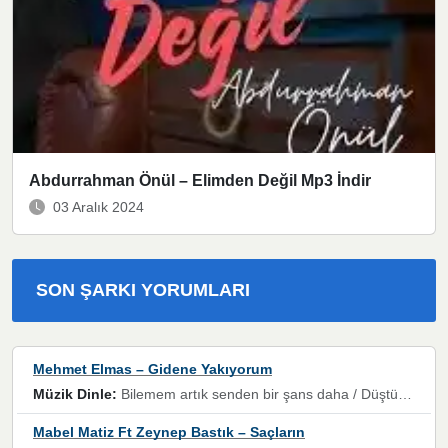
Abdurrahman Önül – Elimden Değil Mp3 İndir
03 Aralık 2024
SON ŞARKI YORUMLARI
Mehmet Elmas – Gidene Yakıyorum
Müzik Dinle:
Bilemem artık senden bir şans daha / Düştüğün zaman ben olmayacağım yanında” dizeleri, artık geçmişin tekrarına izin verilmeyeceğini, kişisel sınırların çizildiğini gösteriyor.
Mabel Matiz Ft Zeynep Bastık – Saçların