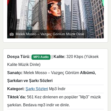
Melek Mosso – Vazgeç Gönlüm Müzik Dinle
Dosya Türü:
|
Kalite:
320 Kbps (Yüksek
MP3 Audio
Kalite Müzik Dinle)
Sanatçı:
Melek Mosso – Vazgeç Gönlüm
Albümü,
Şarkıları ve Şarkı Sözleri
Kategori:
Şarkı Sözleri
Mp3 İndir
Tiktok`da:
561 Kez dinlenen en popüler "Mp3" müzik
şarkıları. Bedava mp3 indir ve dinle.