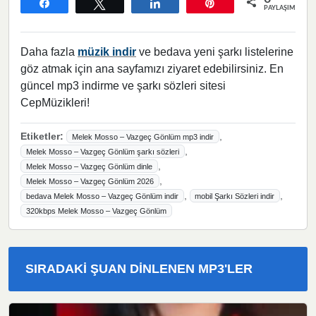
Paylaş
Tweetle
Paylaş
Pin
PAYLAŞIMLAR
Daha fazla
müzik indir
ve bedava yeni şarkı listelerine
göz atmak için ana sayfamızı ziyaret edebilirsiniz. En
güncel mp3 indirme ve şarkı sözleri sitesi
CepMüzikleri!
Etiketler:
,
Melek Mosso – Vazgeç Gönlüm mp3 indir
,
Melek Mosso – Vazgeç Gönlüm şarkı sözleri
,
Melek Mosso – Vazgeç Gönlüm dinle
,
Melek Mosso – Vazgeç Gönlüm 2026
,
,
bedava Melek Mosso – Vazgeç Gönlüm indir
mobil Şarkı Sözleri indir
320kbps Melek Mosso – Vazgeç Gönlüm
SIRADAKI ŞUAN DINLENEN MP3'LER