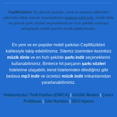
CepMüzikleri:
En güncel şarkıları, yerli ve yabancı albümleri
yakından takip ederek ziyaretçilerine
bedava mp3 indir
, müzik dinle
ve güncel şarkı sözleri seçeneklerini en hızlı şekilde sunmayı
amaçlayan mobil uyumlu müzik platformudur.
En yeni ve en popüler mobil şarkıları CepMüzikleri
kalitesiyle takip edebilirsiniz. Sitemiz üzerinden kesintisiz
müzik dinle
ve en hızlı şekilde
şarkı indir
seçeneklerini
kullanabilirsiniz. Binlerce hit parçanın
şarkı sözleri
listelerine ulaşabilir, trend listelerinden dilediğiniz gibi
bedava
mp3 indir
ve ücretsiz
müzik indir
imkanlarından
yararlanabilirsiniz.
Hakkımızda / Telif Hakları (DMCA)
|
Gizlilik İlkeleri
|
Çerez
Politikası
|
Site Haritası
|
SEO Ajansı