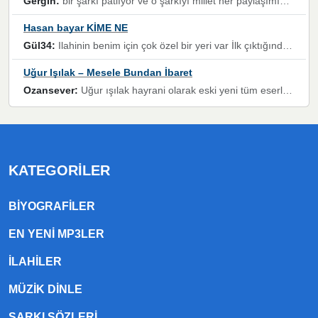
Gergin:
bir şarkı patlıyor ve o şarkıyı millet her paylaşımın altına koyuyor ve öyle bir durum hal alıyor ki şarkıyı dinlemeden şarkıdan bikıyorsun Ama bu enteresan bir şekilde dillere dolanıyor millet olarak seviyoruz dertlerle boğuşurken bir yandan da göbek atmayi))) diyeceklerim bu kadar güzel hoş bir sayfa emeğinize sağlık arkadaşlar kolay gelsin
Hasan bayar KİME NE
Gül34:
Ilahinin benim için çok özel bir yeri var İlk çıktığında komşum ne kadar yüksek sesle dinliyorsa orada duymuştum ve YouTube'dan aratıp Bu ilahiyi bulmuştum ve sonra müdavimi oldum günlük Ben de 3-5 kere dinleyip ezberleyip artık ilahiye bende eşlik ediyorum yüksek sesle Allah razı olsun hizmet nimettir Rabbim sizin zahmetlerinize de hayırlı nimetler versin Selam ve dua ile Allah'a emanet olun
Uğur Işılak – Mesele Bundan İbaret
Ozansever:
Uğur ışılak hayrani olarak eski yeni tüm eserlerini keyifle huzurla dinleyenlerden birisiyim, emeğine saygı duyan gönül veren bunu en güzel şekilde sevenlerine ulaştıran siz değerli sayfa yöneticilerine de teşekkür ederim
KATEGORILER
BIYOGRAFILER
EN YENI MP3LER
ILAHILER
MÜZIK DINLE
ŞARKI SÖZLERI