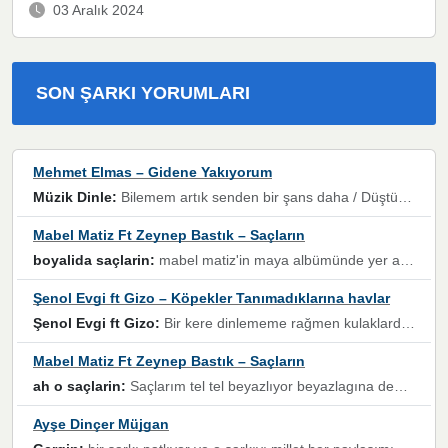
03 Aralık 2024
SON ŞARKI YORUMLARI
Mehmet Elmas – Gidene Yakıyorum
Müzik Dinle:
Bilemem artık senden bir şans daha / Düştüğün zaman ben olmayacağım yanında” dizeleri, artık geçmişin tekrarına izin verilmeyeceğini, kişisel sınırların çizildiğini gösteriyor.
Mabel Matiz Ft Zeynep Bastık – Saçların
boyalida saçlarin:
mabel matiz'in maya albümünde yer alan güzellerden. parça da şarkı hani! müzikal altyapısına vurulduğum, sözlerinde kaybolduğum bir parça olmuş.
Şenol Evgi ft Gizo – Köpekler Tanımadıklarına havlar
Şenol Evgi ft Gizo:
Bir kere dinlememe rağmen kulaklardan gitmiyor sen sen sen sen kurban ol sen sen sen sen hayran ol yükses ses müzik dinleme sebebisiniz canlar bomba gibi patladınız maşallah
Mabel Matiz Ft Zeynep Bastık – Saçların
ah o saçlarin:
Saçlarım tel tel beyazlıyor beyazlagına degil yanımda sen yoksun ona üzülüyorum günler bir bir geçiyor geçen günlere değil sensiz geçen günlere darılıyorum,Dinledikce asla kavusamayacagim ama asla unutamicagim sevdiğim adam için yanar içim
Ayşe Dinçer Müjgan