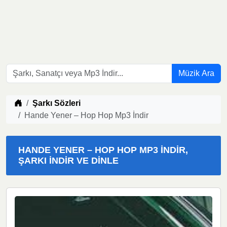
Müzik Ara
Müzik indir
Şarkı Sözleri
Hande Yener – Hop Hop Mp3 İndir
HANDE YENER – HOP HOP MP3 İNDIR,
ŞARKI İNDIR VE DINLE