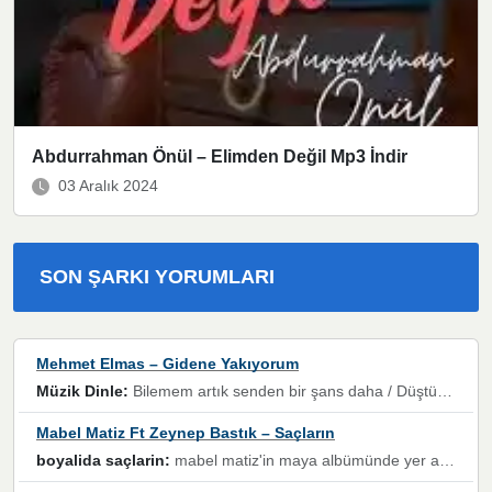
Abdurrahman Önül – Elimden Değil Mp3 İndir
03 Aralık 2024
SON ŞARKI YORUMLARI
Mehmet Elmas – Gidene Yakıyorum
Müzik Dinle:
Bilemem artık senden bir şans daha / Düştüğün zaman ben olmayacağım yanında” dizeleri, artık geçmişin tekrarına izin verilmeyeceğini, kişisel sınırların çizildiğini gösteriyor.
Mabel Matiz Ft Zeynep Bastık – Saçların
boyalida saçlarin:
mabel matiz'in maya albümünde yer alan güzellerden. parça da şarkı hani! müzikal altyapısına vurulduğum, sözlerinde kaybolduğum bir parça olmuş.