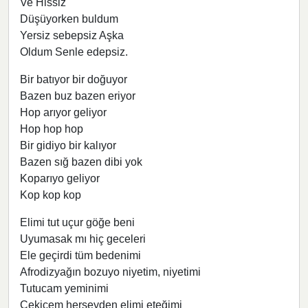
Ve Hissiz
Düşüyorken buldum
Yersiz sebepsiz Aşka
Oldum Senle edepsiz.
Bir batıyor bir doğuyor
Bazen buz bazen eriyor
Hop arıyor geliyor
Hop hop hop
Bir gidiyo bir kalıyor
Bazen sığ bazen dibi yok
Koparıyo geliyor
Kop kop kop
Elimi tut uçur göğe beni
Uyumasak mı hiç geceleri
Ele geçirdi tüm bedenimi
Afrodizyağın bozuyo niyetim, niyetimi
Tutucam yeminimi
Çekicem herşeyden elimi eteğimi