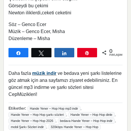
Görseydi bu çekimi
Newton iliklerdi,ceketi ceketini
Söz – Genco Ecer
Müzik – Genco Ecer, Misha
Düzenleme – Misha
0
Paylaş
Tweetle
Paylaş
Pin
PAYLAŞIMLAR
Daha fazla
müzik indir
ve bedava yeni şarkı listelerine
göz atmak için ana sayfamızı ziyaret edebilirsiniz. En
güncel mp3 indirme ve şarkı sözleri sitesi
CepMüzikleri!
Etiketler:
,
Hande Yener – Hop Hop mp3 indir
,
,
Hande Yener – Hop Hop şarkı sözleri
Hande Yener – Hop Hop dinle
,
,
Hande Yener – Hop Hop 2026
bedava Hande Yener – Hop Hop indir
,
mobil Şarkı Sözleri indir
320kbps Hande Yener – Hop Hop