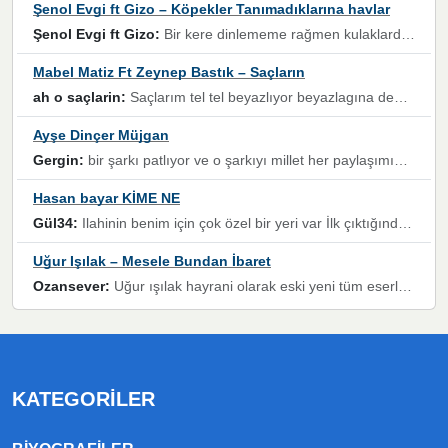
Şenol Evgi ft Gizo – Köpekler Tanımadıklarına havlar
Şenol Evgi ft Gizo:
Bir kere dinlememe rağmen kulaklardan gitmiyor sen sen sen sen kurban ol sen sen sen sen hayran ol yükses ses müzik dinleme sebebisiniz canlar bomba gibi patladınız maşallah
Mabel Matiz Ft Zeynep Bastık – Saçların
ah o saçlarin:
Saçlarım tel tel beyazlıyor beyazlagına degil yanımda sen yoksun ona üzülüyorum günler bir bir geçiyor geçen günlere değil sensiz geçen günlere darılıyorum,Dinledikce asla kavusamayacagim ama asla unutamicagim sevdiğim adam için yanar içim
Ayşe Dinçer Müjgan
Gergin:
bir şarkı patlıyor ve o şarkıyı millet her paylaşımın altına koyuyor ve öyle bir durum hal alıyor ki şarkıyı dinlemeden şarkıdan bikıyorsun Ama bu enteresan bir şekilde dillere dolanıyor millet olarak seviyoruz dertlerle boğuşurken bir yandan da göbek atmayi))) diyeceklerim bu kadar güzel hoş bir sayfa emeğinize sağlık arkadaşlar kolay gelsin
Hasan bayar KİME NE
Gül34:
Ilahinin benim için çok özel bir yeri var İlk çıktığında komşum ne kadar yüksek sesle dinliyorsa orada duymuştum ve YouTube'dan aratıp Bu ilahiyi bulmuştum ve sonra müdavimi oldum günlük Ben de 3-5 kere dinleyip ezberleyip artık ilahiye bende eşlik ediyorum yüksek sesle Allah razı olsun hizmet nimettir Rabbim sizin zahmetlerinize de hayırlı nimetler versin Selam ve dua ile Allah'a emanet olun
Uğur Işılak – Mesele Bundan İbaret
Ozansever:
Uğur ışılak hayrani olarak eski yeni tüm eserlerini keyifle huzurla dinleyenlerden birisiyim, emeğine saygı duyan gönül veren bunu en güzel şekilde sevenlerine ulaştıran siz değerli sayfa yöneticilerine de teşekkür ederim
KATEGORILER