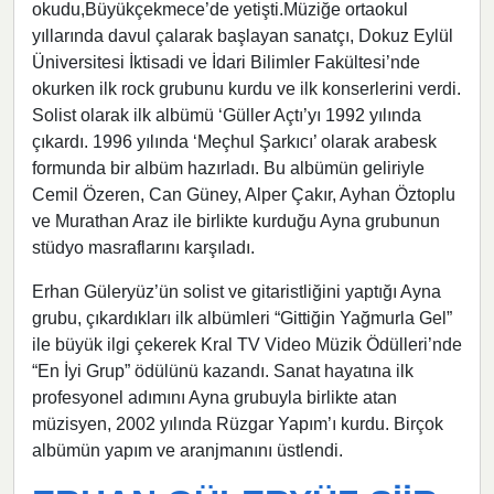
okudu,Büyükçekmece’de yetişti.Müziğe ortaokul
yıllarında davul çalarak başlayan sanatçı, Dokuz Eylül
Üniversitesi İktisadi ve İdari Bilimler Fakültesi’nde
okurken ilk rock grubunu kurdu ve ilk konserlerini verdi.
Solist olarak ilk albümü ‘Güller Açtı’yı 1992 yılında
çıkardı. 1996 yılında ‘Meçhul Şarkıcı’ olarak arabesk
formunda bir albüm hazırladı. Bu albümün geliriyle
Cemil Özeren, Can Güney, Alper Çakır, Ayhan Öztoplu
ve Murathan Araz ile birlikte kurduğu Ayna grubunun
stüdyo masraflarını karşıladı.
Erhan Güleryüz’ün solist ve gitaristliğini yaptığı Ayna
grubu, çıkardıkları ilk albümleri “Gittiğin Yağmurla Gel”
ile büyük ilgi çekerek Kral TV Video Müzik Ödülleri’nde
“En İyi Grup” ödülünü kazandı. Sanat hayatına ilk
profesyonel adımını Ayna grubuyla birlikte atan
müzisyen, 2002 yılında Rüzgar Yapım’ı kurdu. Birçok
albümün yapım ve aranjmanını üstlendi.