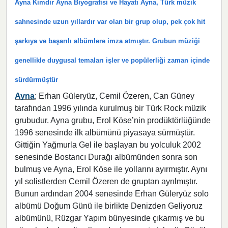
Ayna Kimdir Ayna Biyografisi ve Hayatı Ayna, Türk müzik
sahnesinde uzun yıllardır var olan bir grup olup, pek çok hit
şarkıya ve başarılı albümlere imza atmıştır. Grubun müziği
genellikle duygusal temaları işler ve popülerliği zaman içinde
sürdürmüştür
Ayna
; Erhan Güleryüz, Cemil Özeren, Can Güney
tarafından 1996 yılında kurulmuş bir Türk Rock müzik
grubudur. Ayna grubu, Erol Kӧse’nin prodüktӧrlüğünde
1996 senesinde ilk albümünü piyasaya sürmüştür.
Gittiğin Yağmurla Gel ile başlayan bu yolculuk 2002
senesinde Bostancı Durağı albümünden sonra son
bulmuş ve Ayna, Erol Kӧse ile yollarını ayırmıştır. Aynı
yıl solistlerden Cemil Özeren de gruptan ayrılmıştır.
Bunun ardından 2004 senesinde Erhan Güleryüz solo
albümü Doğum Günü ile birlikte Denizden Geliyoruz
albümünü, Rüzgar Yapım bünyesinde çıkarmış ve bu