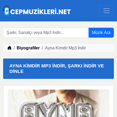
Müzik Ara
Müzik indir
Biyografiler
Ayna Kimdir Mp3 İndir
AYNA KIMDIR MP3 İNDIR, ŞARKI İNDIR VE
DINLE