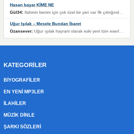
Hasan bayar KİME NE
Gül34:
Ilahinin benim için çok özel bir yeri var İlk çıktığında komşum ne kadar yüksek sesle dinliyorsa orada duymuştum ve YouTube'dan aratıp Bu ilahiyi bulmuştum ve sonra müdavimi oldum günlük Ben de 3-5 kere dinleyip ezberleyip artık ilahiye bende eşlik ediyorum yüksek sesle Allah razı olsun hizmet nimettir Rabbim sizin zahmetlerinize de hayırlı nimetler versin Selam ve dua ile Allah'a emanet olun
Uğur Işılak – Mesele Bundan İbaret
Ozansever:
Uğur ışılak hayrani olarak eski yeni tüm eserlerini keyifle huzurla dinleyenlerden birisiyim, emeğine saygı duyan gönül veren bunu en güzel şekilde sevenlerine ulaştıran siz değerli sayfa yöneticilerine de teşekkür ederim
KATEGORILER
BIYOGRAFILER
EN YENI MP3LER
ILAHILER
MÜZIK DINLE
ŞARKI SÖZLERI