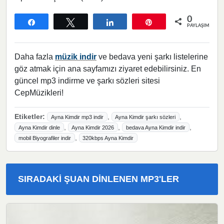
0
Paylaş
Tweetle
Paylaş
Pin
PAYLAŞIMLAR
Daha fazla
müzik indir
ve bedava yeni şarkı listelerine
göz atmak için ana sayfamızı ziyaret edebilirsiniz. En
güncel mp3 indirme ve şarkı sözleri sitesi
CepMüzikleri!
Etiketler:
,
,
Ayna Kimdir mp3 indir
Ayna Kimdir şarkı sözleri
,
,
,
Ayna Kimdir dinle
Ayna Kimdir 2026
bedava Ayna Kimdir indir
,
mobil Biyografiler indir
320kbps Ayna Kimdir
SIRADAKI ŞUAN DINLENEN MP3'LER