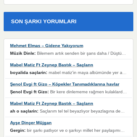
SON ŞARKI YORUMLARI
Mehmet Elmas – Gidene Yakıyorum
Müzik Dinle:
Bilemem artık senden bir şans daha / Düştüğün zaman ben olmayacağım yanında” dizeleri, artık geçmişin tekrarına izin verilmeyeceğini, kişisel sınırların çizildiğini gösteriyor.
Mabel Matiz Ft Zeynep Bastık – Saçların
boyalida saçlarin:
mabel matiz'in maya albümünde yer alan güzellerden. parça da şarkı hani! müzikal altyapısına vurulduğum, sözlerinde kaybolduğum bir parça olmuş.
Şenol Evgi ft Gizo – Köpekler Tanımadıklarına havlar
Şenol Evgi ft Gizo:
Bir kere dinlememe rağmen kulaklardan gitmiyor sen sen sen sen kurban ol sen sen sen sen hayran ol yükses ses müzik dinleme sebebisiniz canlar bomba gibi patladınız maşallah
Mabel Matiz Ft Zeynep Bastık – Saçların
ah o saçlarin:
Saçlarım tel tel beyazlıyor beyazlagına degil yanımda sen yoksun ona üzülüyorum günler bir bir geçiyor geçen günlere değil sensiz geçen günlere darılıyorum,Dinledikce asla kavusamayacagim ama asla unutamicagim sevdiğim adam için yanar içim
Ayşe Dinçer Müjgan
Gergin:
bir şarkı patlıyor ve o şarkıyı millet her paylaşımın altına koyuyor ve öyle bir durum hal alıyor ki şarkıyı dinlemeden şarkıdan bikıyorsun Ama bu enteresan bir şekilde dillere dolanıyor millet olarak seviyoruz dertlerle boğuşurken bir yandan da göbek atmayi))) diyeceklerim bu kadar güzel hoş bir sayfa emeğinize sağlık arkadaşlar kolay gelsin