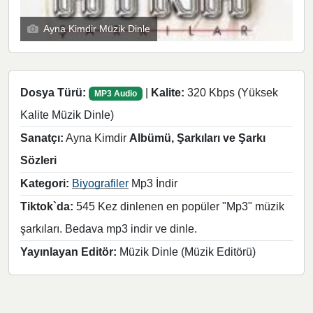
Ayna Kimdir Müzik Dinle
Dosya Türü:
|
Kalite:
320 Kbps (Yüksek
MP3 Audio
Kalite Müzik Dinle)
Sanatçı:
Ayna Kimdir
Albümü, Şarkıları ve Şarkı
Sözleri
Kategori:
Biyografiler
Mp3 İndir
Tiktok`da:
545 Kez dinlenen en popüler "Mp3" müzik
şarkıları. Bedava mp3 indir ve dinle.
Yayınlayan Editör:
Müzik Dinle (Müzik Editörü)