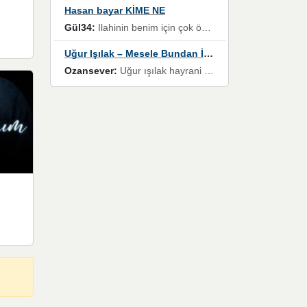
Hasan bayar KİME NE
Gül34:
Ilahinin benim için çok özel bir yeri var İlk çıktığında komşum ne kadar yüksek sesle dinliyorsa orada duymuştum ve YouTube'dan aratıp Bu ilahiyi bulmuştum ve sonra müdavimi oldum günlük Ben de 3-5 kere dinleyip ezberleyip artık ilahiye bende eşlik ediyorum yüksek sesle Allah razı olsun hizmet nimettir Rabbim sizin zahmetlerinize de hayırlı nimetler versin Selam ve dua ile Allah'a emanet olun
Uğur Işılak – Mesele Bundan İbaret
Ozansever:
Uğur ışılak hayrani olarak eski yeni tüm eserlerini keyifle huzurla dinleyenlerden birisiyim, emeğine saygı duyan gönül veren bunu en güzel şekilde sevenlerine ulaştıran siz değerli sayfa yöneticilerine de teşekkür ederim