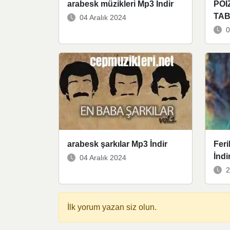
arabesk müzikleri Mp3 İndir
POI
TAB
04 Aralık 2024
0
arabesk şarkılar Mp3 İndir
Feri
İndi
04 Aralık 2024
2
İlk yorum yazan siz olun.