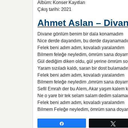
Albüm: Konser Kayıtları
Çıkış tarihi: 2021
Ahmet Aslan – Divan
Divane gönlüm benim bir dala konamadım
Nice derde dayandım, bu derde dayanamad
Felek beni adım adım, kovaladı yaralandım
Bilmem feleğe neyledim, ömrüm sana doya
Gül dediğim diken oldu, gül yerine ömrüm so
Yaram sızıladı kaldı, saran bir dost bulamad
Felek beni adım adım, kovaladı yaralandım
Bilmem feleğe neyledim ,ömrüm sana doya
Sefil Emrah der bu Alem, Akar yaşım kalem 
Ne o yare bir tek selam salam dedim salam
Felek beni adım adım, kovaladı yaralandım
Bilmem Feleğe neyledim, ömrüm sana doy
Paylaş
Twee