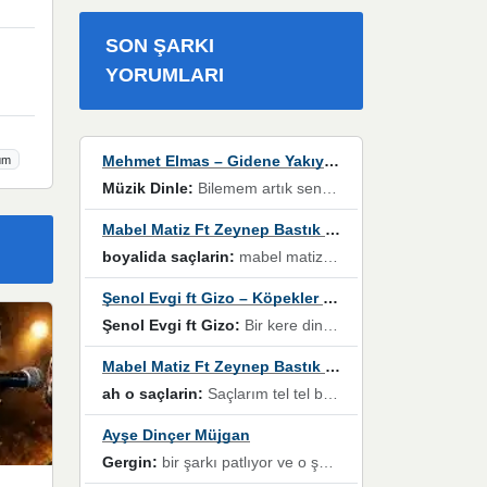
SON ŞARKI
YORUMLARI
Mehmet Elmas – Gidene Yakıyorum
üm
Müzik Dinle:
Bilemem artık senden bir şans daha / Düştüğün zaman ben olmayacağım yanında” dizeleri, artık geçmişin tekrarına izin verilmeyeceğini, kişisel sınırların çizildiğini gösteriyor.
Mabel Matiz Ft Zeynep Bastık – Saçların
boyalida saçlarin:
mabel matiz'in maya albümünde yer alan güzellerden. parça da şarkı hani! müzikal altyapısına vurulduğum, sözlerinde kaybolduğum bir parça olmuş.
Şenol Evgi ft Gizo – Köpekler Tanımadıklarına havlar
Şenol Evgi ft Gizo:
Bir kere dinlememe rağmen kulaklardan gitmiyor sen sen sen sen kurban ol sen sen sen sen hayran ol yükses ses müzik dinleme sebebisiniz canlar bomba gibi patladınız maşallah
Mabel Matiz Ft Zeynep Bastık – Saçların
ah o saçlarin:
Saçlarım tel tel beyazlıyor beyazlagına degil yanımda sen yoksun ona üzülüyorum günler bir bir geçiyor geçen günlere değil sensiz geçen günlere darılıyorum,Dinledikce asla kavusamayacagim ama asla unutamicagim sevdiğim adam için yanar içim
Ayşe Dinçer Müjgan
Gergin:
bir şarkı patlıyor ve o şarkıyı millet her paylaşımın altına koyuyor ve öyle bir durum hal alıyor ki şarkıyı dinlemeden şarkıdan bikıyorsun Ama bu enteresan bir şekilde dillere dolanıyor millet olarak seviyoruz dertlerle boğuşurken bir yandan da göbek atmayi))) diyeceklerim bu kadar güzel hoş bir sayfa emeğinize sağlık arkadaşlar kolay gelsin