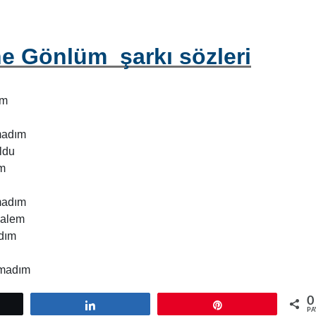
e Gönlüm şarkı sözleri
ım
madım
ldu
ım
madım
kalem
adım
amadım
0
tle
Paylaş
Pin
PA