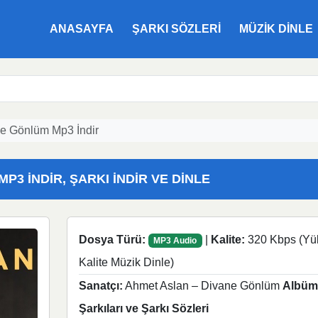
ANASAYFA
ŞARKI SÖZLERI
MÜZIK DINLE
e Gönlüm Mp3 İndir
3 İNDIR, ŞARKI İNDIR VE DINLE
Dosya Türü:
|
Kalite:
320 Kbps (Yü
MP3 Audio
Kalite Müzik Dinle)
Sanatçı:
Ahmet Aslan – Divane Gönlüm
Albüm
Şarkıları ve Şarkı Sözleri