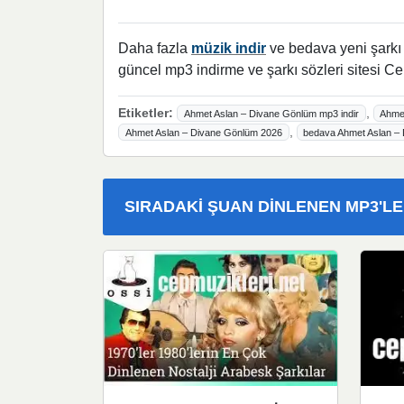
Daha fazla
müzik indir
ve bedava yeni şarkı l
güncel mp3 indirme ve şarkı sözleri sitesi Ce
Etiketler:
,
Ahmet Aslan – Divane Gönlüm mp3 indir
Ahmet
,
Ahmet Aslan – Divane Gönlüm 2026
bedava Ahmet Aslan – 
SIRADAKI ŞUAN DINLENEN MP3'L