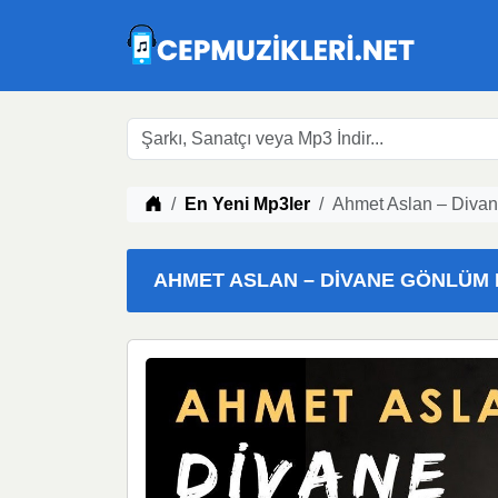
Müzik indir
En Yeni Mp3ler
Ahmet Aslan – Divan
AHMET ASLAN – DIVANE GÖNLÜM MP