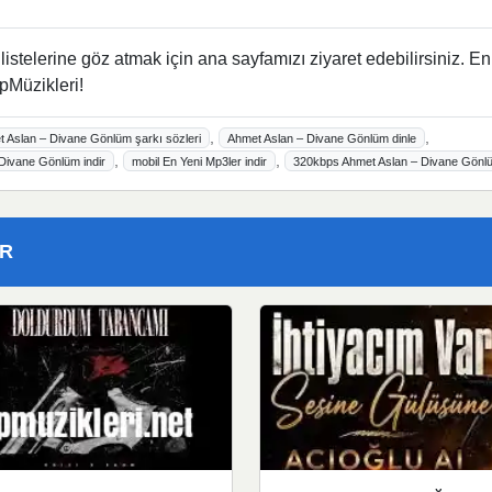
istelerine göz atmak için ana sayfamızı ziyaret edebilirsiniz. En
pMüzikleri!
,
,
 Aslan – Divane Gönlüm şarkı sözleri
Ahmet Aslan – Divane Gönlüm dinle
,
,
Divane Gönlüm indir
mobil En Yeni Mp3ler indir
320kbps Ahmet Aslan – Divane Gönl
ER