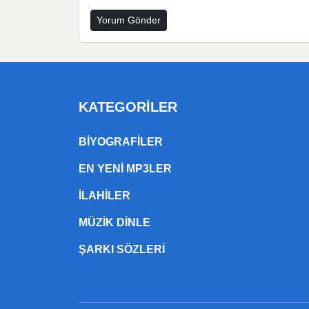
KATEGORILER
BIYOGRAFILER
EN YENI MP3LER
ILAHILER
MÜZIK DINLE
ŞARKI SÖZLERI