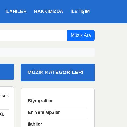
ILAHILER
HAKKIMIZDA
İLETIŞIM
Müzik Ara
MÜZIK KATEGORILERI
ksek
Biyografiler
En Yeni Mp3ler
ü,
ilahiler