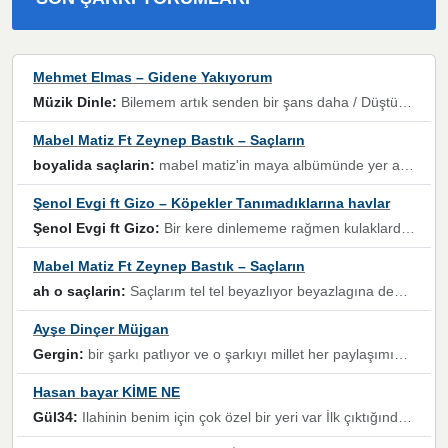
Mehmet Elmas – Gidene Yakıyorum
Müzik Dinle:
Bilemem artık senden bir şans daha / Düştüğün zaman ben olmayacağım yanında” dizeleri, artık geçmişin tekrarına izin verilmeyeceğini, kişisel sınırların çizildiğini gösteriyor.
Mabel Matiz Ft Zeynep Bastık – Saçların
boyalida saçlarin:
mabel matiz'in maya albümünde yer alan güzellerden. parça da şarkı hani! müzikal altyapısına vurulduğum, sözlerinde kaybolduğum bir parça olmuş.
Şenol Evgi ft Gizo – Köpekler Tanımadıklarına havlar
Şenol Evgi ft Gizo:
Bir kere dinlememe rağmen kulaklardan gitmiyor sen sen sen sen kurban ol sen sen sen sen hayran ol yükses ses müzik dinleme sebebisiniz canlar bomba gibi patladınız maşallah
Mabel Matiz Ft Zeynep Bastık – Saçların
ah o saçlarin:
Saçlarım tel tel beyazlıyor beyazlagına degil yanımda sen yoksun ona üzülüyorum günler bir bir geçiyor geçen günlere değil sensiz geçen günlere darılıyorum,Dinledikce asla kavusamayacagim ama asla unutamicagim sevdiğim adam için yanar içim
Ayşe Dinçer Müjgan
Gergin:
bir şarkı patlıyor ve o şarkıyı millet her paylaşımın altına koyuyor ve öyle bir durum hal alıyor ki şarkıyı dinlemeden şarkıdan bikıyorsun Ama bu enteresan bir şekilde dillere dolanıyor millet olarak seviyoruz dertlerle boğuşurken bir yandan da göbek atmayi))) diyeceklerim bu kadar güzel hoş bir sayfa emeğinize sağlık arkadaşlar kolay gelsin
Hasan bayar KİME NE
Gül34:
Ilahinin benim için çok özel bir yeri var İlk çıktığında komşum ne kadar yüksek sesle dinliyorsa orada duymuştum ve YouTube'dan aratıp Bu ilahiyi bulmuştum ve sonra müdavimi oldum günlük Ben de 3-5 kere dinleyip ezberleyip artık ilahiye bende eşlik ediyorum yüksek sesle Allah razı olsun hizmet nimettir Rabbim sizin zahmetlerinize de hayırlı nimetler versin Selam ve dua ile Allah'a emanet olun