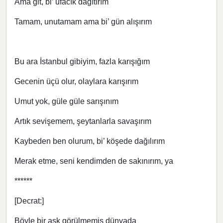
Ama git, bi’ ufacık dağıtırım
Tamam, unutamam ama bi’ gün alışırım
Bu ara İstanbul gibiyim, fazla karışığım
Gecenin üçü olur, olaylara karışırım
Umut yok, güle güle sarışınım
Artık sevişemem, şeytanlarla savaşırım
Kaybeden ben olurum, bi’ köşede dağılırım
Merak etme, seni kendimden de sakınırım, ya
******
[Decrat:]
Böyle bir aşk görülmemiş dünyada