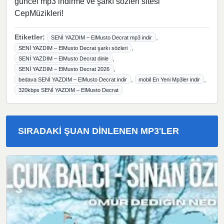
güncel mp3 indirme ve şarkı sözleri sitesi
CepMüzikleri!
Etiketler:
,
SENİ YAZDIM – ElMusto Decrat mp3 indir
,
SENİ YAZDIM – ElMusto Decrat şarkı sözleri
,
SENİ YAZDIM – ElMusto Decrat dinle
,
SENİ YAZDIM – ElMusto Decrat 2026
,
,
bedava SENİ YAZDIM – ElMusto Decrat indir
mobil En Yeni Mp3ler indir
320kbps SENİ YAZDIM – ElMusto Decrat
SIRADAKI ŞUAN DINLENEN MP3'LER