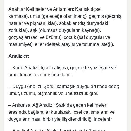
Anahtar Kelimeler ve Anlamları: Karışık (içsel
karmaşa), umut (geleceğe olan inanç), geçmiş (geçmiş
hatalar ve pişmanlıklar), sokaklar (dış dünyadaki
zorluklar), aşk (olumsuz duyguların kaynağı),
gözyaşları (acı ve üzüntü), çocuk (saf duygular ve
masumiyet), eller (destek arayışı ve tutunma isteği).
Analizler:
– Konu Analizi: İçsel çatışma, geçmişle yüzleşme ve
umut teması üzerine odaklanır.
– Duygu Analizi: Şarkı, karmaşık duyguları ifade eder;
umut, üzüntü, pişmanlık ve umutsuzluk gibi.
– Anlamsal Ağ Analizi: Şarkıda geçen kelimeler
arasında bağlantılar kurularak, içsel çatışmaların ve
duyguların nasıl birbiriyle ilişkilendirildiği incelenir.
– Eleştirel Analizi: Şarkı, bireyin içsel dünyasına