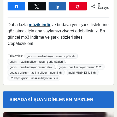
0
Paylaş
Tweetle
Paylaş
Pin
PAYLAŞIMLAR
Daha fazla
müzik indir
ve bedava yeni şarkı listelerine
göz atmak için ana sayfamızı ziyaret edebilirsiniz. En
güncel mp3 indirme ve şarkı sözleri sitesi
CepMüzikleri!
Etiketler:
,
gripin – nasılım biliyor musun mp3 indir
,
gripin – nasılım biliyor musun şarkı sözleri
,
,
gripin – nasılım biliyor musun dinle
gripin – nasılım biliyor musun 2026
,
,
bedava gripin – nasılım biliyor musun indir
mobil Müzik Dinle indir
320kbps gripin – nasılım biliyor musun
SIRADAKI ŞUAN DINLENEN MP3'LER