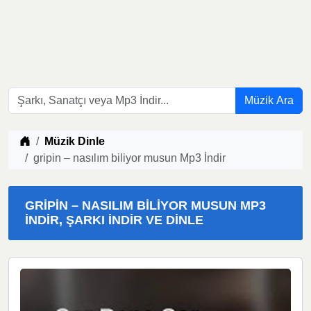
Müzik Ara
Müzik indir
Müzik Dinle
gripin – nasılım biliyor musun Mp3 İndir
GRIPIN – NASILIM BILIYOR MUSUN MP3
İNDIR, ŞARKI İNDIR VE DINLE