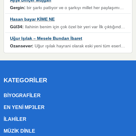
Gergin:
bir şarkı patlıyor ve o şarkıyı millet her paylaşımın altına koyuyor ve öyle bir durum hal alıyor ki şarkıyı dinlemeden şarkıdan bikıyorsun Ama bu enteresan bir şekilde dillere dolanıyor millet olarak seviyoruz dertlerle boğuşurken bir yandan da göbek atmayi))) diyeceklerim bu kadar güzel hoş bir sayfa emeğinize sağlık arkadaşlar kolay gelsin
Hasan bayar KİME NE
Gül34:
Ilahinin benim için çok özel bir yeri var İlk çıktığında komşum ne kadar yüksek sesle dinliyorsa orada duymuştum ve YouTube'dan aratıp Bu ilahiyi bulmuştum ve sonra müdavimi oldum günlük Ben de 3-5 kere dinleyip ezberleyip artık ilahiye bende eşlik ediyorum yüksek sesle Allah razı olsun hizmet nimettir Rabbim sizin zahmetlerinize de hayırlı nimetler versin Selam ve dua ile Allah'a emanet olun
Uğur Işılak – Mesele Bundan İbaret
Ozansever:
Uğur ışılak hayrani olarak eski yeni tüm eserlerini keyifle huzurla dinleyenlerden birisiyim, emeğine saygı duyan gönül veren bunu en güzel şekilde sevenlerine ulaştıran siz değerli sayfa yöneticilerine de teşekkür ederim
KATEGORILER
BIYOGRAFILER
EN YENI MP3LER
ILAHILER
MÜZIK DINLE