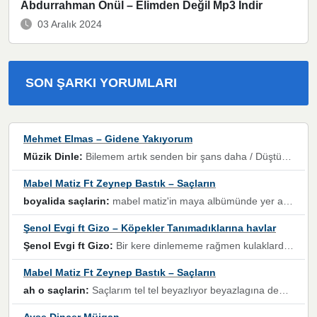
Abdurrahman Önül – Elimden Değil Mp3 İndir
03 Aralık 2024
SON ŞARKI YORUMLARI
Mehmet Elmas – Gidene Yakıyorum
Müzik Dinle:
Bilemem artık senden bir şans daha / Düştüğün zaman ben olmayacağım yanında” dizeleri, artık geçmişin tekrarına izin verilmeyeceğini, kişisel sınırların çizildiğini gösteriyor.
Mabel Matiz Ft Zeynep Bastık – Saçların
boyalida saçlarin:
mabel matiz'in maya albümünde yer alan güzellerden. parça da şarkı hani! müzikal altyapısına vurulduğum, sözlerinde kaybolduğum bir parça olmuş.
Şenol Evgi ft Gizo – Köpekler Tanımadıklarına havlar
Şenol Evgi ft Gizo:
Bir kere dinlememe rağmen kulaklardan gitmiyor sen sen sen sen kurban ol sen sen sen sen hayran ol yükses ses müzik dinleme sebebisiniz canlar bomba gibi patladınız maşallah
Mabel Matiz Ft Zeynep Bastık – Saçların
ah o saçlarin:
Saçlarım tel tel beyazlıyor beyazlagına degil yanımda sen yoksun ona üzülüyorum günler bir bir geçiyor geçen günlere değil sensiz geçen günlere darılıyorum,Dinledikce asla kavusamayacagim ama asla unutamicagim sevdiğim adam için yanar içim
Ayşe Dinçer Müjgan