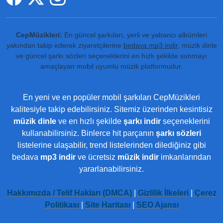
CepMüzikleri:
En güncel şarkıları, yerli ve yabancı albümleri
yakından takip ederek ziyaretçilerine
bedava mp3 indir
, müzik dinle
ve güncel şarkı sözleri seçeneklerini en hızlı şekilde sunmayı
amaçlayan mobil uyumlu müzik platformudur.
En yeni ve en popüler mobil şarkıları CepMüzikleri
kalitesiyle takip edebilirsiniz. Sitemiz üzerinden kesintisiz
müzik dinle
ve en hızlı şekilde
şarkı indir
seçeneklerini
kullanabilirsiniz. Binlerce hit parçanın
şarkı sözleri
listelerine ulaşabilir, trend listelerinden dilediğiniz gibi
bedava
mp3 indir
ve ücretsiz
müzik indir
imkanlarından
yararlanabilirsiniz.
Hakkımızda / Telif Hakları (DMCA)
|
Gizlilik İlkeleri
|
Çerez
Politikası
|
Site Haritası
|
SEO Ajansı