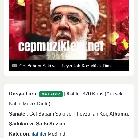
Gel Babam Saki ye – Feyzullah Koç Müzik Dinle
Dosya Türü:
|
Kalite:
320 Kbps (Yüksek
MP3 Audio
Kalite Müzik Dinle)
Sanatçı:
Gel Babam Saki ye – Feyzullah Koç
Albümü,
Şarkıları ve Şarkı Sözleri
Kategori:
ilahiler
Mp3 İndir