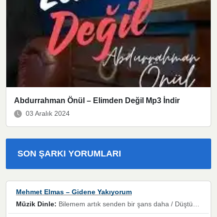
Abdurrahman Önül – Elimden Değil Mp3 İndir
03 Aralık 2024
SON ŞARKI YORUMLARI
Mehmet Elmas – Gidene Yakıyorum
Müzik Dinle:
Bilemem artık senden bir şans daha / Düştüğün zaman ben olmayacağım yanında” dizeleri, artık geçmişin tekrarına izin verilmeyeceğini, kişisel sınırların çizildiğini gösteriyor.