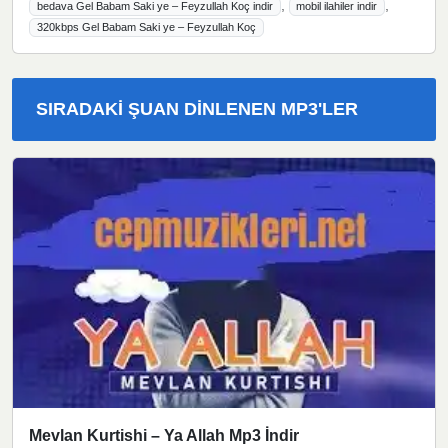
,
,
bedava Gel Babam Saki ye – Feyzullah Koç indir
mobil ilahiler indir
320kbps Gel Babam Saki ye – Feyzullah Koç
SIRADAKI ŞUAN DINLENEN MP3'LER
Mevlan Kurtishi – Ya Allah Mp3 İndir