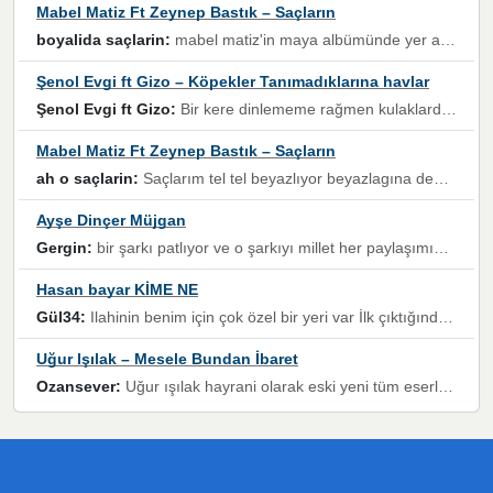
Mabel Matiz Ft Zeynep Bastık – Saçların
boyalida saçlarin:
mabel matiz'in maya albümünde yer alan güzellerden. parça da şarkı hani! müzikal altyapısına vurulduğum, sözlerinde kaybolduğum bir parça olmuş.
Şenol Evgi ft Gizo – Köpekler Tanımadıklarına havlar
Şenol Evgi ft Gizo:
Bir kere dinlememe rağmen kulaklardan gitmiyor sen sen sen sen kurban ol sen sen sen sen hayran ol yükses ses müzik dinleme sebebisiniz canlar bomba gibi patladınız maşallah
Mabel Matiz Ft Zeynep Bastık – Saçların
ah o saçlarin:
Saçlarım tel tel beyazlıyor beyazlagına degil yanımda sen yoksun ona üzülüyorum günler bir bir geçiyor geçen günlere değil sensiz geçen günlere darılıyorum,Dinledikce asla kavusamayacagim ama asla unutamicagim sevdiğim adam için yanar içim
Ayşe Dinçer Müjgan
Gergin:
bir şarkı patlıyor ve o şarkıyı millet her paylaşımın altına koyuyor ve öyle bir durum hal alıyor ki şarkıyı dinlemeden şarkıdan bikıyorsun Ama bu enteresan bir şekilde dillere dolanıyor millet olarak seviyoruz dertlerle boğuşurken bir yandan da göbek atmayi))) diyeceklerim bu kadar güzel hoş bir sayfa emeğinize sağlık arkadaşlar kolay gelsin
Hasan bayar KİME NE
Gül34:
Ilahinin benim için çok özel bir yeri var İlk çıktığında komşum ne kadar yüksek sesle dinliyorsa orada duymuştum ve YouTube'dan aratıp Bu ilahiyi bulmuştum ve sonra müdavimi oldum günlük Ben de 3-5 kere dinleyip ezberleyip artık ilahiye bende eşlik ediyorum yüksek sesle Allah razı olsun hizmet nimettir Rabbim sizin zahmetlerinize de hayırlı nimetler versin Selam ve dua ile Allah'a emanet olun
Uğur Işılak – Mesele Bundan İbaret
Ozansever:
Uğur ışılak hayrani olarak eski yeni tüm eserlerini keyifle huzurla dinleyenlerden birisiyim, emeğine saygı duyan gönül veren bunu en güzel şekilde sevenlerine ulaştıran siz değerli sayfa yöneticilerine de teşekkür ederim