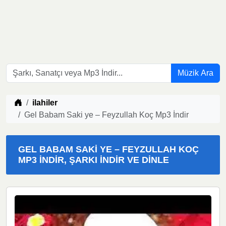
Müzik Ara
Müzik indir
ilahiler
Gel Babam Saki ye – Feyzullah Koç Mp3 İndir
GEL BABAM SAKI YE – FEYZULLAH KOÇ
MP3 İNDIR, ŞARKI İNDIR VE DINLE