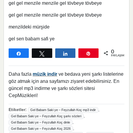
gel gel menzile menzile gel tövbeye tövbeye
gel gel menzile menzile gel tövbeye tövbeye
menzildeki mürşide
gel sen babam safi ye
0
Paylaş
Tweetle
Paylaş
Pin
PAYLAŞIMLAR
Daha fazla
müzik indir
ve bedava yeni şarkı listelerine
göz atmak için ana sayfamızı ziyaret edebilirsiniz. En
güncel mp3 indirme ve şarkı sözleri sitesi
CepMüzikleri!
Etiketler:
,
Gel Babam Saki ye – Feyzullah Koç mp3 indir
,
Gel Babam Saki ye – Feyzullah Koç şarkı sözleri
,
Gel Babam Saki ye – Feyzullah Koç dinle
,
Gel Babam Saki ye – Feyzullah Koç 2026