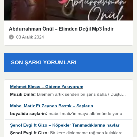
Abdurrahman Önül – Elimden Değil Mp3 İndir
03 Aralık 2024
SON ŞARKI YORUMLARI
Mehmet Elmas – Gidene Yakıyorum
Müzik Dinle:
Bilemem artık senden bir şans daha / Düştüğün zaman ben olmayacağım yanında” dizeleri, artık geçmişin tekrarına izin verilmeyeceğini, kişisel sınırların çizildiğini gösteriyor.
Mabel Matiz Ft Zeynep Bastık – Saçların
boyalida saçlarin:
mabel matiz'in maya albümünde yer alan güzellerden. parça da şarkı hani! müzikal altyapısına vurulduğum, sözlerinde kaybolduğum bir parça olmuş.
Şenol Evgi ft Gizo – Köpekler Tanımadıklarına havlar
Şenol Evgi ft Gizo:
Bir kere dinlememe rağmen kulaklardan gitmiyor sen sen sen sen kurban ol sen sen sen sen hayran ol yükses ses müzik dinleme sebebisiniz canlar bomba gibi patladınız maşallah