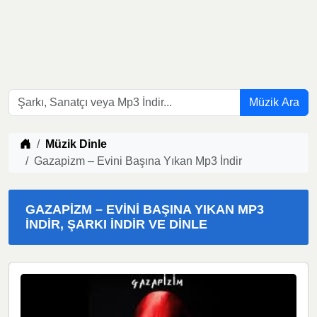
Müzik Ara
Müzik indir
Müzik Dinle
Gazapizm – Evini Başına Yıkan Mp3 İndir
GAZAPIZM – EVINI BAŞINA YIKAN MP3
İNDIR, ŞARKI İNDIR VE DINLE