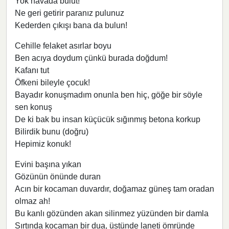
Yok havada bulut!
Ne geri getirir paranız pulunuz
Kederden çıkışı bana da bulun!
Cehille felaket asırlar boyu
Ben acıya doydum çünkü burada doğdum!
Kafanı tut
Öfkeni bileyle çocuk!
Bayadır konuşmadım onunla ben hiç, göğe bir söyle
sen konuş
De ki bak bu insan küçücük sığınmış betona korkup
Bilirdik bunu (doğru)
Hepimiz konuk!
Evini başına yıkan
Gözünün önünde duran
Acın bir kocaman duvardır, doğamaz güneş tam oradan
olmaz ah!
Bu kanlı gözünden akan silinmez yüzünden bir damla
Sırtında kocaman bir dua, üstünde laneti ömründe