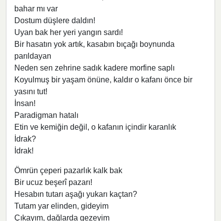
bahar mı var
Dostum düşlere daldın!
Uyan bak her yeri yangın sardı!
Bir hasatın yok artık, kasabın bıçağı boynunda
parıldayan
Neden sen zehrine sadık kadere morfine saplı
Koyulmuş bir yaşam önüne, kaldır o kafanı önce bir
yasını tut!
İnsan!
Paradigman hatalı
Etin ve kemiğin değil, o kafanın içindir karanlık
İdrak?
İdrak!
Ömrün çeperi pazarlık kalk bak
Bir ucuz beşerî pazarı!
Hesabın tutarı aşağı yukarı kaçtan?
Tutam yar elinden, gideyim
Çıkayım, dağlarda gezeyim