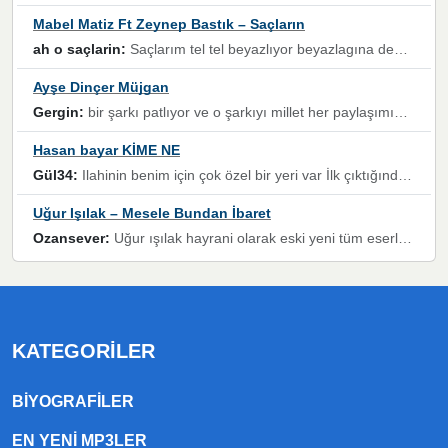
Mabel Matiz Ft Zeynep Bastık – Saçların
ah o saçlarin:
Saçlarım tel tel beyazlıyor beyazlagına degil yanımda sen yoksun ona üzülüyorum günler bir bir geçiyor geçen günlere değil sensiz geçen günlere darılıyorum,Dinledikce asla kavusamayacagim ama asla unutamicagim sevdiğim adam için yanar içim
Ayşe Dinçer Müjgan
Gergin:
bir şarkı patlıyor ve o şarkıyı millet her paylaşımın altına koyuyor ve öyle bir durum hal alıyor ki şarkıyı dinlemeden şarkıdan bikıyorsun Ama bu enteresan bir şekilde dillere dolanıyor millet olarak seviyoruz dertlerle boğuşurken bir yandan da göbek atmayi))) diyeceklerim bu kadar güzel hoş bir sayfa emeğinize sağlık arkadaşlar kolay gelsin
Hasan bayar KİME NE
Gül34:
Ilahinin benim için çok özel bir yeri var İlk çıktığında komşum ne kadar yüksek sesle dinliyorsa orada duymuştum ve YouTube'dan aratıp Bu ilahiyi bulmuştum ve sonra müdavimi oldum günlük Ben de 3-5 kere dinleyip ezberleyip artık ilahiye bende eşlik ediyorum yüksek sesle Allah razı olsun hizmet nimettir Rabbim sizin zahmetlerinize de hayırlı nimetler versin Selam ve dua ile Allah'a emanet olun
Uğur Işılak – Mesele Bundan İbaret
Ozansever:
Uğur ışılak hayrani olarak eski yeni tüm eserlerini keyifle huzurla dinleyenlerden birisiyim, emeğine saygı duyan gönül veren bunu en güzel şekilde sevenlerine ulaştıran siz değerli sayfa yöneticilerine de teşekkür ederim
KATEGORILER
BIYOGRAFILER
EN YENI MP3LER