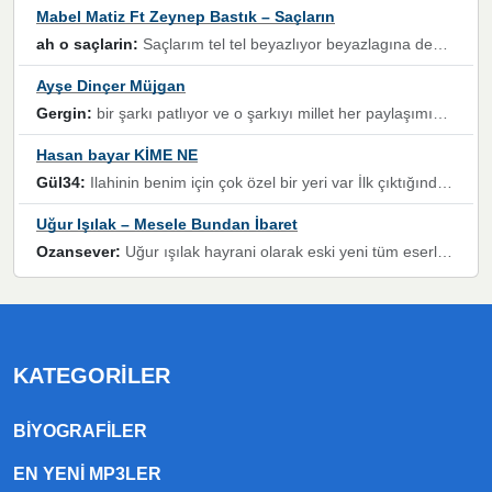
Mabel Matiz Ft Zeynep Bastık – Saçların
ah o saçlarin:
Saçlarım tel tel beyazlıyor beyazlagına degil yanımda sen yoksun ona üzülüyorum günler bir bir geçiyor geçen günlere değil sensiz geçen günlere darılıyorum,Dinledikce asla kavusamayacagim ama asla unutamicagim sevdiğim adam için yanar içim
Ayşe Dinçer Müjgan
Gergin:
bir şarkı patlıyor ve o şarkıyı millet her paylaşımın altına koyuyor ve öyle bir durum hal alıyor ki şarkıyı dinlemeden şarkıdan bikıyorsun Ama bu enteresan bir şekilde dillere dolanıyor millet olarak seviyoruz dertlerle boğuşurken bir yandan da göbek atmayi))) diyeceklerim bu kadar güzel hoş bir sayfa emeğinize sağlık arkadaşlar kolay gelsin
Hasan bayar KİME NE
Gül34:
Ilahinin benim için çok özel bir yeri var İlk çıktığında komşum ne kadar yüksek sesle dinliyorsa orada duymuştum ve YouTube'dan aratıp Bu ilahiyi bulmuştum ve sonra müdavimi oldum günlük Ben de 3-5 kere dinleyip ezberleyip artık ilahiye bende eşlik ediyorum yüksek sesle Allah razı olsun hizmet nimettir Rabbim sizin zahmetlerinize de hayırlı nimetler versin Selam ve dua ile Allah'a emanet olun
Uğur Işılak – Mesele Bundan İbaret
Ozansever:
Uğur ışılak hayrani olarak eski yeni tüm eserlerini keyifle huzurla dinleyenlerden birisiyim, emeğine saygı duyan gönül veren bunu en güzel şekilde sevenlerine ulaştıran siz değerli sayfa yöneticilerine de teşekkür ederim
KATEGORILER
BIYOGRAFILER
EN YENI MP3LER