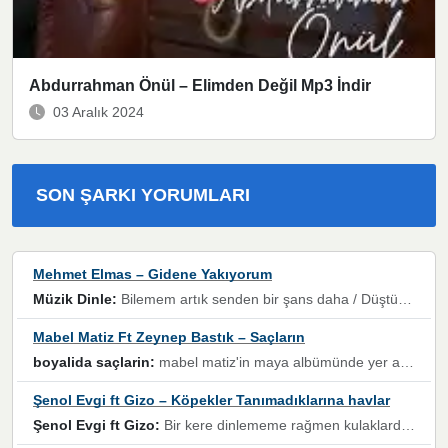
Abdurrahman Önül – Elimden Değil Mp3 İndir
03 Aralık 2024
SON ŞARKI YORUMLARI
Mehmet Elmas – Gidene Yakıyorum
Müzik Dinle:
Bilemem artık senden bir şans daha / Düştüğün zaman ben olmayacağım yanında” dizeleri, artık geçmişin tekrarına izin verilmeyeceğini, kişisel sınırların çizildiğini gösteriyor.
Mabel Matiz Ft Zeynep Bastık – Saçların
boyalida saçlarin:
mabel matiz'in maya albümünde yer alan güzellerden. parça da şarkı hani! müzikal altyapısına vurulduğum, sözlerinde kaybolduğum bir parça olmuş.
Şenol Evgi ft Gizo – Köpekler Tanımadıklarına havlar
Şenol Evgi ft Gizo:
Bir kere dinlememe rağmen kulaklardan gitmiyor sen sen sen sen kurban ol sen sen sen sen hayran ol yükses ses müzik dinleme sebebisiniz canlar bomba gibi patladınız maşallah