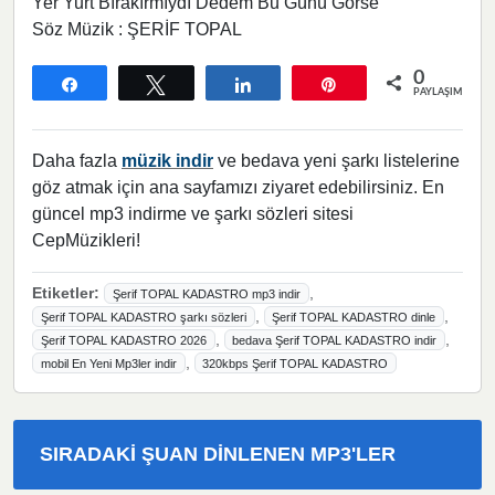
Yer Yurt Bırakırmıydı Dedem Bu Günü Görse
Söz Müzik : ŞERİF TOPAL
0
Paylaş
Tweetle
Paylaş
Pin
PAYLAŞIMLAR
Daha fazla
müzik indir
ve bedava yeni şarkı listelerine
göz atmak için ana sayfamızı ziyaret edebilirsiniz. En
güncel mp3 indirme ve şarkı sözleri sitesi
CepMüzikleri!
Etiketler:
,
Şerif TOPAL KADASTRO mp3 indir
,
,
Şerif TOPAL KADASTRO şarkı sözleri
Şerif TOPAL KADASTRO dinle
,
,
Şerif TOPAL KADASTRO 2026
bedava Şerif TOPAL KADASTRO indir
,
mobil En Yeni Mp3ler indir
320kbps Şerif TOPAL KADASTRO
SIRADAKI ŞUAN DINLENEN MP3'LER