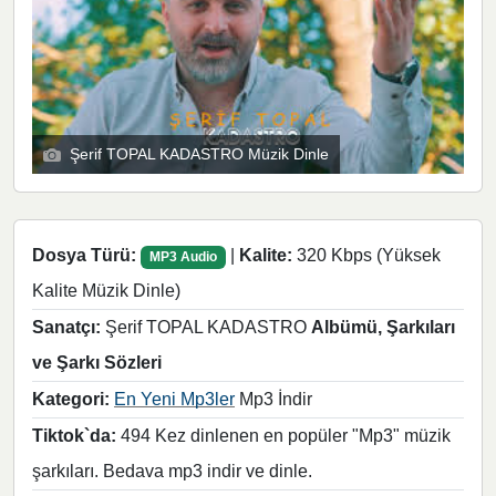
Şerif TOPAL KADASTRO Müzik Dinle
Dosya Türü:
|
Kalite:
320 Kbps (Yüksek
MP3 Audio
Kalite Müzik Dinle)
Sanatçı:
Şerif TOPAL KADASTRO
Albümü, Şarkıları
ve Şarkı Sözleri
Kategori:
En Yeni Mp3ler
Mp3 İndir
Tiktok`da:
494 Kez dinlenen en popüler "Mp3" müzik
şarkıları. Bedava mp3 indir ve dinle.