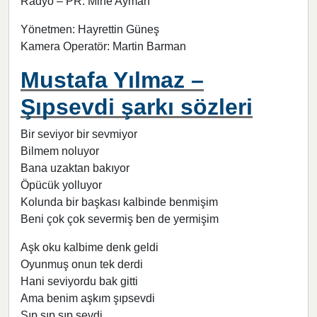
Radyo – PR: Mine Ayman
Yönetmen: Hayrettin Güneş
Kamera Operatör: Martin Barman
Mustafa Yılmaz –
Şıpsevdi şarkı sözleri
Bir seviyor bir sevmiyor
Bilmem noluyor
Bana uzaktan bakıyor
Öpücük yolluyor
Kolunda bir başkası kalbinde benmişim
Beni çok çok severmiş ben de yermişim
Aşk oku kalbime denk geldi
Oyunmuş onun tek derdi
Hani seviyordu bak gitti
Ama benim aşkım şıpsevdi
Şıp şıp şıp sevdi