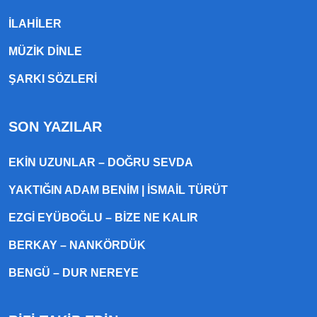
ILAHILER
MÜZIK DINLE
ŞARKI SÖZLERI
SON YAZILAR
EKIN UZUNLAR – DOĞRU SEVDA
YAKTIĞIN ADAM BENIM | İSMAIL TÜRÜT
EZGI EYÜBOĞLU – BIZE NE KALIR
BERKAY – NANKÖRDÜK
BENGÜ – DUR NEREYE