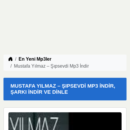
Müzik indir
En Yeni Mp3ler
Mustafa Yılmaz – Şıpsevdi Mp3 İndir
MUSTAFA YILMAZ – ŞIPSEVDI MP3 İNDIR,
ŞARKI İNDIR VE DINLE