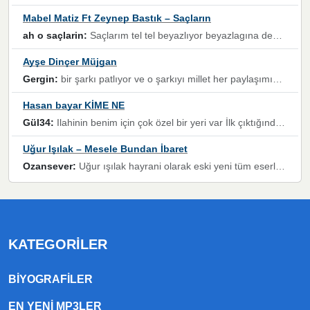
Mabel Matiz Ft Zeynep Bastık – Saçların
ah o saçlarin:
Saçlarım tel tel beyazlıyor beyazlagına degil yanımda sen yoksun ona üzülüyorum günler bir bir geçiyor geçen günlere değil sensiz geçen günlere darılıyorum,Dinledikce asla kavusamayacagim ama asla unutamicagim sevdiğim adam için yanar içim
Ayşe Dinçer Müjgan
Gergin:
bir şarkı patlıyor ve o şarkıyı millet her paylaşımın altına koyuyor ve öyle bir durum hal alıyor ki şarkıyı dinlemeden şarkıdan bikıyorsun Ama bu enteresan bir şekilde dillere dolanıyor millet olarak seviyoruz dertlerle boğuşurken bir yandan da göbek atmayi))) diyeceklerim bu kadar güzel hoş bir sayfa emeğinize sağlık arkadaşlar kolay gelsin
Hasan bayar KİME NE
Gül34:
Ilahinin benim için çok özel bir yeri var İlk çıktığında komşum ne kadar yüksek sesle dinliyorsa orada duymuştum ve YouTube'dan aratıp Bu ilahiyi bulmuştum ve sonra müdavimi oldum günlük Ben de 3-5 kere dinleyip ezberleyip artık ilahiye bende eşlik ediyorum yüksek sesle Allah razı olsun hizmet nimettir Rabbim sizin zahmetlerinize de hayırlı nimetler versin Selam ve dua ile Allah'a emanet olun
Uğur Işılak – Mesele Bundan İbaret
Ozansever:
Uğur ışılak hayrani olarak eski yeni tüm eserlerini keyifle huzurla dinleyenlerden birisiyim, emeğine saygı duyan gönül veren bunu en güzel şekilde sevenlerine ulaştıran siz değerli sayfa yöneticilerine de teşekkür ederim
KATEGORILER
BIYOGRAFILER
EN YENI MP3LER