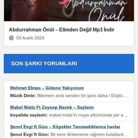
Abdurrahman Önül – Elimden Değil Mp3 İndir
03 Aralık 2024
SON ŞARKI YORUMLARI
Mehmet Elmas – Gidene Yakıyorum
Müzik Dinle:
Bilemem artık senden bir şans daha / Düştüğün zaman ben olmayacağım yanında” dizeleri, artık geçmişin tekrarına izin verilmeyeceğini, kişisel sınırların çizildiğini gösteriyor.
Mabel Matiz Ft Zeynep Bastık – Saçların
boyalida saçlarin:
mabel matiz'in maya albümünde yer alan güzellerden. parça da şarkı hani! müzikal altyapısına vurulduğum, sözlerinde kaybolduğum bir parça olmuş.
Şenol Evgi ft Gizo – Köpekler Tanımadıklarına havlar
Şenol Evgi ft Gizo:
Bir kere dinlememe rağmen kulaklardan gitmiyor sen sen sen sen kurban ol sen sen sen sen hayran ol yükses ses müzik dinleme sebebisiniz canlar bomba gibi patladınız maşallah