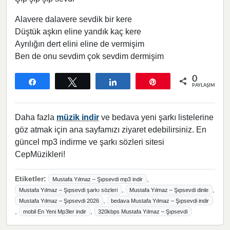
Alavere dalavere sevdik bir kere
Düştük aşkın eline yandık kaç kere
Ayrılığın dert elini eline de vermişim
Ben de onu sevdim çok sevdim dermişim
0
Paylaş
Tweetle
Paylaş
Pin
PAYLAŞIMLAR
Daha fazla
müzik indir
ve bedava yeni şarkı listelerine
göz atmak için ana sayfamızı ziyaret edebilirsiniz. En
güncel mp3 indirme ve şarkı sözleri sitesi
CepMüzikleri!
Etiketler:
,
Mustafa Yılmaz – Şıpsevdi mp3 indir
,
,
Mustafa Yılmaz – Şıpsevdi şarkı sözleri
Mustafa Yılmaz – Şıpsevdi dinle
,
Mustafa Yılmaz – Şıpsevdi 2026
bedava Mustafa Yılmaz – Şıpsevdi indir
,
,
mobil En Yeni Mp3ler indir
320kbps Mustafa Yılmaz – Şıpsevdi