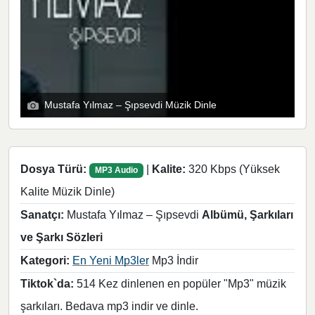
Mustafa Yılmaz – Şıpsevdi Müzik Dinle
Dosya Türü:
|
Kalite:
320 Kbps (Yüksek
MP3 Audio
Kalite Müzik Dinle)
Sanatçı:
Mustafa Yılmaz – Şıpsevdi
Albümü, Şarkıları
ve Şarkı Sözleri
Kategori:
En Yeni Mp3ler
Mp3 İndir
Tiktok`da:
514 Kez dinlenen en popüler "Mp3" müzik
şarkıları. Bedava mp3 indir ve dinle.