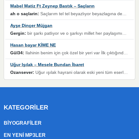
Mabel Matiz Ft Zeynep Bastık – Saçların
ah o saçlarin:
Saçlarım tel tel beyazlıyor beyazlagına degil yanımda sen yoksun ona üzülüyorum günler bir bir geçiyor geçen günlere değil sensiz geçen günlere darılıyorum,Dinledikce asla kavusamayacagim ama asla unutamicagim sevdiğim adam için yanar içim
Ayşe Dinçer Müjgan
Gergin:
bir şarkı patlıyor ve o şarkıyı millet her paylaşımın altına koyuyor ve öyle bir durum hal alıyor ki şarkıyı dinlemeden şarkıdan bikıyorsun Ama bu enteresan bir şekilde dillere dolanıyor millet olarak seviyoruz dertlerle boğuşurken bir yandan da göbek atmayi))) diyeceklerim bu kadar güzel hoş bir sayfa emeğinize sağlık arkadaşlar kolay gelsin
Hasan bayar KİME NE
Gül34:
Ilahinin benim için çok özel bir yeri var İlk çıktığında komşum ne kadar yüksek sesle dinliyorsa orada duymuştum ve YouTube'dan aratıp Bu ilahiyi bulmuştum ve sonra müdavimi oldum günlük Ben de 3-5 kere dinleyip ezberleyip artık ilahiye bende eşlik ediyorum yüksek sesle Allah razı olsun hizmet nimettir Rabbim sizin zahmetlerinize de hayırlı nimetler versin Selam ve dua ile Allah'a emanet olun
Uğur Işılak – Mesele Bundan İbaret
Ozansever:
Uğur ışılak hayrani olarak eski yeni tüm eserlerini keyifle huzurla dinleyenlerden birisiyim, emeğine saygı duyan gönül veren bunu en güzel şekilde sevenlerine ulaştıran siz değerli sayfa yöneticilerine de teşekkür ederim
KATEGORILER
BIYOGRAFILER
EN YENI MP3LER