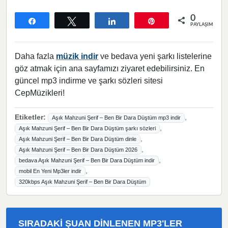
0
Paylaş
Tweetle
Paylaş
Pin
PAYLAŞIMLAR
Daha fazla
müzik indir
ve bedava yeni şarkı listelerine
göz atmak için ana sayfamızı ziyaret edebilirsiniz. En
güncel mp3 indirme ve şarkı sözleri sitesi
CepMüzikleri!
Etiketler:
,
Aşık Mahzuni Şerif – Ben Bir Dara Düştüm mp3 indir
,
Aşık Mahzuni Şerif – Ben Bir Dara Düştüm şarkı sözleri
,
Aşık Mahzuni Şerif – Ben Bir Dara Düştüm dinle
,
Aşık Mahzuni Şerif – Ben Bir Dara Düştüm 2026
,
bedava Aşık Mahzuni Şerif – Ben Bir Dara Düştüm indir
,
mobil En Yeni Mp3ler indir
320kbps Aşık Mahzuni Şerif – Ben Bir Dara Düştüm
SIRADAKI ŞUAN DINLENEN MP3'LER