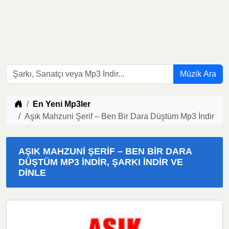
Müzik Ara
Müzik indir
En Yeni Mp3ler
Aşık Mahzuni Şerif – Ben Bir Dara Düştüm Mp3 İndir
AŞIK MAHZUNI ŞERIF – BEN BIR DARA
DÜŞTÜM MP3 İNDIR, ŞARKI İNDIR VE
DINLE