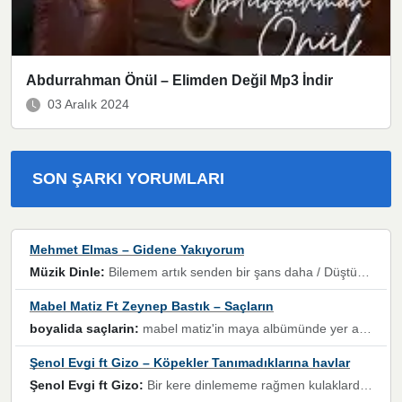
Abdurrahman Önül – Elimden Değil Mp3 İndir
03 Aralık 2024
SON ŞARKI YORUMLARI
Mehmet Elmas – Gidene Yakıyorum
Müzik Dinle:
Bilemem artık senden bir şans daha / Düştüğün zaman ben olmayacağım yanında” dizeleri, artık geçmişin tekrarına izin verilmeyeceğini, kişisel sınırların çizildiğini gösteriyor.
Mabel Matiz Ft Zeynep Bastık – Saçların
boyalida saçlarin:
mabel matiz'in maya albümünde yer alan güzellerden. parça da şarkı hani! müzikal altyapısına vurulduğum, sözlerinde kaybolduğum bir parça olmuş.
Şenol Evgi ft Gizo – Köpekler Tanımadıklarına havlar
Şenol Evgi ft Gizo:
Bir kere dinlememe rağmen kulaklardan gitmiyor sen sen sen sen kurban ol sen sen sen sen hayran ol yükses ses müzik dinleme sebebisiniz canlar bomba gibi patladınız maşallah