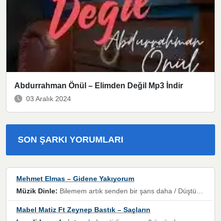
Abdurrahman Önül – Elimden Değil Mp3 İndir
03 Aralık 2024
SON ŞARKI YORUMLARI
Mehmet Elmas – Gidene Yakıyorum
Müzik Dinle:
Bilemem artık senden bir şans daha / Düştüğün zaman ben olmayacağım yanında” dizeleri, artık geçmişin tekrarına izin verilmeyeceğini, kişisel sınırların çizildiğini gösteriyor.
Mabel Matiz Ft Zeynep Bastık – Saçların