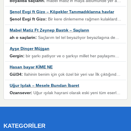
boyalida saçlarin:
mabel matiz'in maya albümünde yer alan güzellerden. parça da şarkı hani! müzikal altyapısına vurulduğum, sözlerinde kaybolduğum bir parça olmuş.
Şenol Evgi ft Gizo – Köpekler Tanımadıklarına havlar
Şenol Evgi ft Gizo:
Bir kere dinlememe rağmen kulaklardan gitmiyor sen sen sen sen kurban ol sen sen sen sen hayran ol yükses ses müzik dinleme sebebisiniz canlar bomba gibi patladınız maşallah
Mabel Matiz Ft Zeynep Bastık – Saçların
ah o saçlarin:
Saçlarım tel tel beyazlıyor beyazlagına degil yanımda sen yoksun ona üzülüyorum günler bir bir geçiyor geçen günlere değil sensiz geçen günlere darılıyorum,Dinledikce asla kavusamayacagim ama asla unutamicagim sevdiğim adam için yanar içim
Ayşe Dinçer Müjgan
Gergin:
bir şarkı patlıyor ve o şarkıyı millet her paylaşımın altına koyuyor ve öyle bir durum hal alıyor ki şarkıyı dinlemeden şarkıdan bikıyorsun Ama bu enteresan bir şekilde dillere dolanıyor millet olarak seviyoruz dertlerle boğuşurken bir yandan da göbek atmayi))) diyeceklerim bu kadar güzel hoş bir sayfa emeğinize sağlık arkadaşlar kolay gelsin
Hasan bayar KİME NE
Gül34:
Ilahinin benim için çok özel bir yeri var İlk çıktığında komşum ne kadar yüksek sesle dinliyorsa orada duymuştum ve YouTube'dan aratıp Bu ilahiyi bulmuştum ve sonra müdavimi oldum günlük Ben de 3-5 kere dinleyip ezberleyip artık ilahiye bende eşlik ediyorum yüksek sesle Allah razı olsun hizmet nimettir Rabbim sizin zahmetlerinize de hayırlı nimetler versin Selam ve dua ile Allah'a emanet olun
Uğur Işılak – Mesele Bundan İbaret
Ozansever:
Uğur ışılak hayrani olarak eski yeni tüm eserlerini keyifle huzurla dinleyenlerden birisiyim, emeğine saygı duyan gönül veren bunu en güzel şekilde sevenlerine ulaştıran siz değerli sayfa yöneticilerine de teşekkür ederim
KATEGORILER