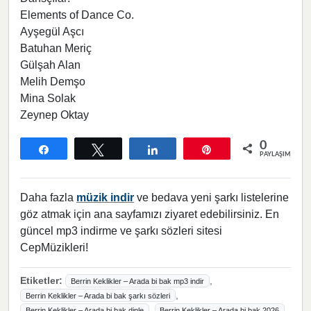
Elements of Dance Co.
Ayşegül Aşcı
Batuhan Meriç
Gülşah Alan
Melih Demşo
Mina Solak
Zeynep Oktay
0
Paylaş
Tweetle
Paylaş
Pin
PAYLAŞIMLAR
Daha fazla
müzik indir
ve bedava yeni şarkı listelerine
göz atmak için ana sayfamızı ziyaret edebilirsiniz. En
güncel mp3 indirme ve şarkı sözleri sitesi
CepMüzikleri!
Etiketler:
,
Berrin Keklikler – Arada bi bak mp3 indir
,
Berrin Keklikler – Arada bi bak şarkı sözleri
,
,
Berrin Keklikler – Arada bi bak dinle
Berrin Keklikler – Arada bi bak 2026