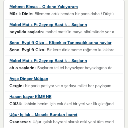
Mehmet Elmas – Gidene Yakıyorum
Müzik Dinle:
Bilemem artık senden bir şans daha / Düştüğün zaman ben olmayacağım yanında” dizeleri, artık geçmişin tekrarına izin verilmeyeceğini, kişisel sınırların çizildiğini gösteriyor.
Mabel Matiz Ft Zeynep Bastık – Saçların
boyalida saçlarin:
mabel matiz'in maya albümünde yer alan güzellerden. parça da şarkı hani! müzikal altyapısına vurulduğum, sözlerinde kaybolduğum bir parça olmuş.
Şenol Evgi ft Gizo – Köpekler Tanımadıklarına havlar
Şenol Evgi ft Gizo:
Bir kere dinlememe rağmen kulaklardan gitmiyor sen sen sen sen kurban ol sen sen sen sen hayran ol yükses ses müzik dinleme sebebisiniz canlar bomba gibi patladınız maşallah
Mabel Matiz Ft Zeynep Bastık – Saçların
ah o saçlarin:
Saçlarım tel tel beyazlıyor beyazlagına degil yanımda sen yoksun ona üzülüyorum günler bir bir geçiyor geçen günlere değil sensiz geçen günlere darılıyorum,Dinledikce asla kavusamayacagim ama asla unutamicagim sevdiğim adam için yanar içim
Ayşe Dinçer Müjgan
Gergin:
bir şarkı patlıyor ve o şarkıyı millet her paylaşımın altına koyuyor ve öyle bir durum hal alıyor ki şarkıyı dinlemeden şarkıdan bikıyorsun Ama bu enteresan bir şekilde dillere dolanıyor millet olarak seviyoruz dertlerle boğuşurken bir yandan da göbek atmayi))) diyeceklerim bu kadar güzel hoş bir sayfa emeğinize sağlık arkadaşlar kolay gelsin
Hasan bayar KİME NE
Gül34:
Ilahinin benim için çok özel bir yeri var İlk çıktığında komşum ne kadar yüksek sesle dinliyorsa orada duymuştum ve YouTube'dan aratıp Bu ilahiyi bulmuştum ve sonra müdavimi oldum günlük Ben de 3-5 kere dinleyip ezberleyip artık ilahiye bende eşlik ediyorum yüksek sesle Allah razı olsun hizmet nimettir Rabbim sizin zahmetlerinize de hayırlı nimetler versin Selam ve dua ile Allah'a emanet olun
Uğur Işılak – Mesele Bundan İbaret
Ozansever:
Uğur ışılak hayrani olarak eski yeni tüm eserlerini keyifle huzurla dinleyenlerden birisiyim, emeğine saygı duyan gönül veren bunu en güzel şekilde sevenlerine ulaştıran siz değerli sayfa yöneticilerine de teşekkür ederim