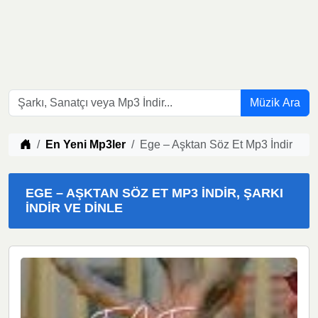
Müzik Ara
Müzik indir
En Yeni Mp3ler
Ege – Aşktan Söz Et Mp3 İndir
EGE – AŞKTAN SÖZ ET MP3 İNDIR, ŞARKI
İNDIR VE DINLE