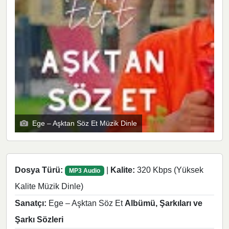
Ege – Aşktan Söz Et Müzik Dinle
Dosya Türü:
|
Kalite:
320 Kbps (Yüksek
MP3 Audio
Kalite Müzik Dinle)
Sanatçı:
Ege – Aşktan Söz Et
Albümü, Şarkıları ve
Şarkı Sözleri