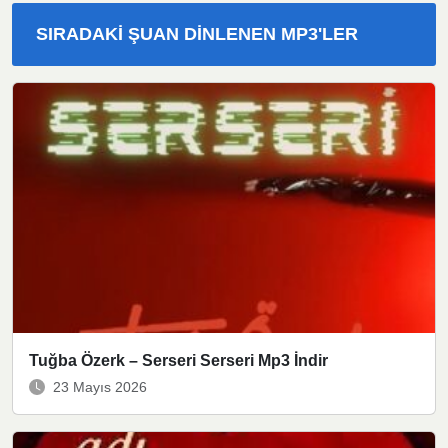
SIRADAKI ŞUAN DINLENEN MP3'LER
Tuğba Özerk – Serseri Serseri Mp3 İndir
23 Mayıs 2026