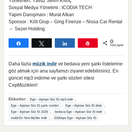
Yönetmen: Yavuz Selim Kılınç
Sosyal Medya Yönetimi : ICODIA TECH
Yapım Danışmanı : Murat Alkan
Sponsor : Kilit Grup – Gmg Firenze – Nissa Car Rental
– Sezer Holding
0
Paylaş
Tweetle
Paylaş
Pin
PAYLAŞIMLAR
Daha fazla
müzik indir
ve bedava yeni şarkı listelerine
göz atmak için ana sayfamızı ziyaret edebilirsiniz. En
güncel mp3 indirme ve şarkı sözleri sitesi
CepMüzikleri!
Etiketler:
,
Ege – Aşktan Söz Et mp3 indir
,
,
Ege – Aşktan Söz Et şarkı sözleri
Ege – Aşktan Söz Et dinle
,
,
Ege – Aşktan Söz Et 2026
bedava Ege – Aşktan Söz Et indir
,
mobil En Yeni Mp3ler indir
320kbps Ege – Aşktan Söz Et