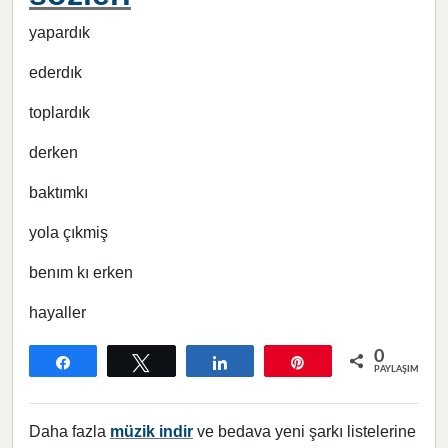
yapardık
ederdık
toplardık
derken
baktımkı
yola çıkmiş
benım kı erken
hayaller
0
Paylaş
Tweetle
Paylaş
Pin
PAYLAŞIMLAR
Daha fazla
müzik indir
ve bedava yeni şarkı listelerine