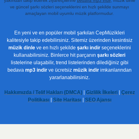
yakından takip ederek ziyaretçilerine
bedava mp3 indir
, müzik dinle
ve güncel şarkı sözleri seçeneklerini en hızlı şekilde sunmayı
amaçlayan mobil uyumlu müzik platformudur.
En yeni ve en popüler mobil şarkıları CepMüzikleri
kalitesiyle takip edebilirsiniz. Sitemiz üzerinden kesintisiz
müzik dinle
ve en hızlı şekilde
şarkı indir
seçeneklerini
kullanabilirsiniz. Binlerce hit parçanın
şarkı sözleri
listelerine ulaşabilir, trend listelerinden dilediğiniz gibi
bedava
mp3 indir
ve ücretsiz
müzik indir
imkanlarından
yararlanabilirsiniz.
Hakkımızda / Telif Hakları (DMCA)
|
Gizlilik İlkeleri
|
Çerez
Politikası
|
Site Haritası
|
SEO Ajansı