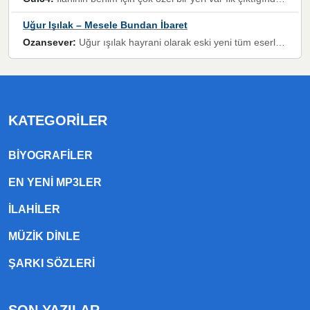
Uğur Işılak – Mesele Bundan İbaret
Ozansever:
Uğur ışılak hayrani olarak eski yeni tüm eserlerini keyifle huzurla dinleyenlerden birisiyim, emeğine saygı duyan gönül veren bunu en güzel şekilde sevenlerine ulaştıran siz değerli sayfa yöneticilerine de teşekkür ederim
KATEGORILER
BIYOGRAFILER
EN YENI MP3LER
ILAHILER
MÜZIK DINLE
ŞARKI SÖZLERI