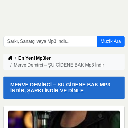
Müzik Ara
Müzik indir
En Yeni Mp3ler
Merve Demirci – ŞU GİDENE BAK Mp3 İndir
MERVE DEMIRCI – ŞU GİDENE BAK MP3
İNDIR, ŞARKI İNDIR VE DINLE