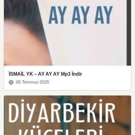
İSMAİL YK – AY AY AY Mp3 İndir
05 Temmuz 2025