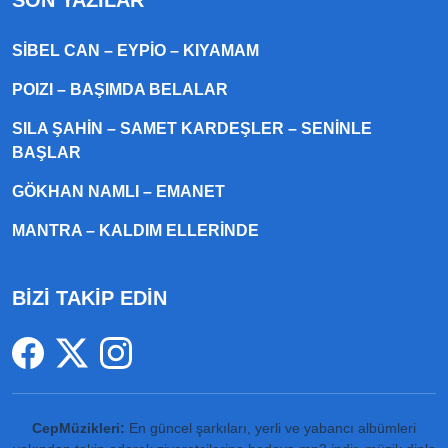
SON YAZILAR
SIBEL CAN – EYPIO – KIYAMAM
POIZI – BAŞIMDA BELALAR
SILA ŞAHIN – SAMET KARDEŞLER – SENINLE
BAŞLAR
GÖKHAN NAMLI – EMANET
MANTRA – KALDIM ELLERINDE
BİZİ TAKİP EDİN
CepMüzikleri:
En güncel şarkıları, yerli ve yabancı albümleri