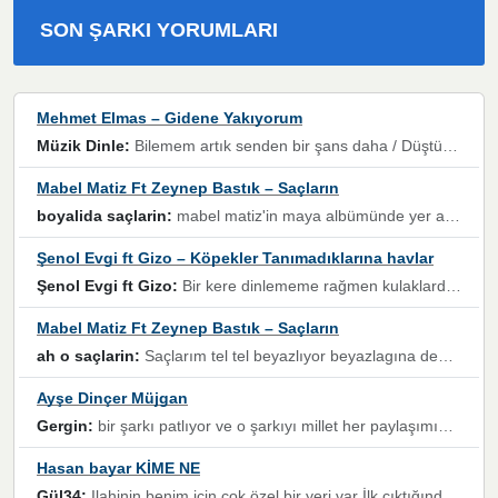
SON ŞARKI YORUMLARI
Mehmet Elmas – Gidene Yakıyorum
Müzik Dinle:
Bilemem artık senden bir şans daha / Düştüğün zaman ben olmayacağım yanında” dizeleri, artık geçmişin tekrarına izin verilmeyeceğini, kişisel sınırların çizildiğini gösteriyor.
Mabel Matiz Ft Zeynep Bastık – Saçların
boyalida saçlarin:
mabel matiz'in maya albümünde yer alan güzellerden. parça da şarkı hani! müzikal altyapısına vurulduğum, sözlerinde kaybolduğum bir parça olmuş.
Şenol Evgi ft Gizo – Köpekler Tanımadıklarına havlar
Şenol Evgi ft Gizo:
Bir kere dinlememe rağmen kulaklardan gitmiyor sen sen sen sen kurban ol sen sen sen sen hayran ol yükses ses müzik dinleme sebebisiniz canlar bomba gibi patladınız maşallah
Mabel Matiz Ft Zeynep Bastık – Saçların
ah o saçlarin:
Saçlarım tel tel beyazlıyor beyazlagına degil yanımda sen yoksun ona üzülüyorum günler bir bir geçiyor geçen günlere değil sensiz geçen günlere darılıyorum,Dinledikce asla kavusamayacagim ama asla unutamicagim sevdiğim adam için yanar içim
Ayşe Dinçer Müjgan
Gergin:
bir şarkı patlıyor ve o şarkıyı millet her paylaşımın altına koyuyor ve öyle bir durum hal alıyor ki şarkıyı dinlemeden şarkıdan bikıyorsun Ama bu enteresan bir şekilde dillere dolanıyor millet olarak seviyoruz dertlerle boğuşurken bir yandan da göbek atmayi))) diyeceklerim bu kadar güzel hoş bir sayfa emeğinize sağlık arkadaşlar kolay gelsin
Hasan bayar KİME NE
Gül34:
Ilahinin benim için çok özel bir yeri var İlk çıktığında komşum ne kadar yüksek sesle dinliyorsa orada duymuştum ve YouTube'dan aratıp Bu ilahiyi bulmuştum ve sonra müdavimi oldum günlük Ben de 3-5 kere dinleyip ezberleyip artık ilahiye bende eşlik ediyorum yüksek sesle Allah razı olsun hizmet nimettir Rabbim sizin zahmetlerinize de hayırlı nimetler versin Selam ve dua ile Allah'a emanet olun