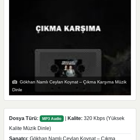
Gökhan Namlı Ceylan Koynat – Çıkma Karşıma Müzik
Dinle
Dosya Türü:
|
Kalite:
320 Kbps (Yüksek
MP3 Audio
Kalite Müzik Dinle)
Sanatçı:
Gökhan Namlı Ceylan Koynat – Çıkma