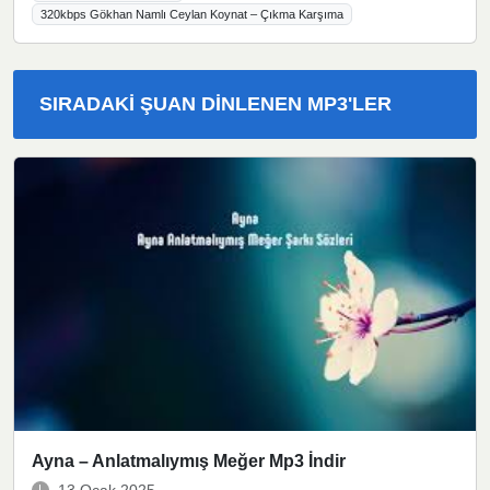
320kbps Gökhan Namlı Ceylan Koynat – Çıkma Karşıma
SIRADAKI ŞUAN DINLENEN MP3'LER
Ayna – Anlatmalıymış Meğer Mp3 İndir
13 Ocak 2025