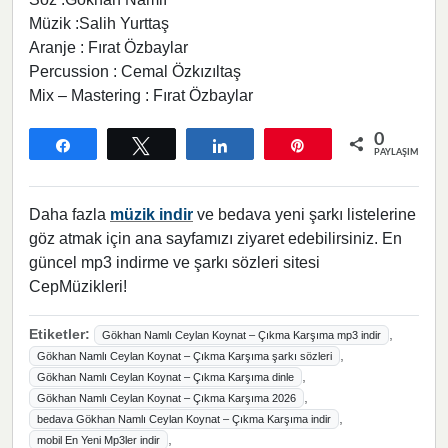
Müzik :Salih Yurttaş
Aranje : Fırat Özbaylar
Percussion : Cemal Özkızıltaş
Mix – Mastering : Fırat Özbaylar
0
Paylaş
Tweetle
Paylaş
Pin
PAYLAŞIMLAR
Daha fazla
müzik indir
ve bedava yeni şarkı listelerine
göz atmak için ana sayfamızı ziyaret edebilirsiniz. En
güncel mp3 indirme ve şarkı sözleri sitesi
CepMüzikleri!
Etiketler:
,
Gökhan Namlı Ceylan Koynat – Çıkma Karşıma mp3 indir
,
Gökhan Namlı Ceylan Koynat – Çıkma Karşıma şarkı sözleri
,
Gökhan Namlı Ceylan Koynat – Çıkma Karşıma dinle
,
Gökhan Namlı Ceylan Koynat – Çıkma Karşıma 2026
,
bedava Gökhan Namlı Ceylan Koynat – Çıkma Karşıma indir
,
mobil En Yeni Mp3ler indir