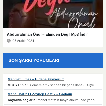
Abdurrahman Önül – Elimden Değil Mp3 İndir
03 Aralık 2024
SON ŞARKI YORUMLARI
Mehmet Elmas – Gidene Yakıyorum
Müzik Dinle:
Bilemem artık senden bir şans daha / Düştüğün zaman ben olmayacağım yanında” dizeleri, artık geçmişin tekrarına izin verilmeyeceğini, kişisel sınırların çizildiğini gösteriyor.
Mabel Matiz Ft Zeynep Bastık – Saçların
boyalida saçlarin:
mabel matiz'in maya albümünde yer alan güzellerden. parça da şarkı hani! müzikal altyapısına vurulduğum, sözlerinde kaybolduğum bir parça olmuş.