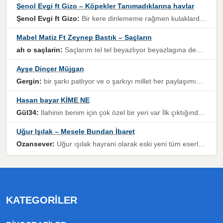
Şenol Evgi ft Gizo – Köpekler Tanımadıklarına havlar
Şenol Evgi ft Gizo:
Bir kere dinlememe rağmen kulaklardan gitmiyor sen sen sen sen kurban ol sen sen sen sen hayran ol yükses ses müzik dinleme sebebisiniz canlar bomba gibi patladınız maşallah
Mabel Matiz Ft Zeynep Bastık – Saçların
ah o saçlarin:
Saçlarım tel tel beyazlıyor beyazlagına degil yanımda sen yoksun ona üzülüyorum günler bir bir geçiyor geçen günlere değil sensiz geçen günlere darılıyorum,Dinledikce asla kavusamayacagim ama asla unutamicagim sevdiğim adam için yanar içim
Ayşe Dinçer Müjgan
Gergin:
bir şarkı patlıyor ve o şarkıyı millet her paylaşımın altına koyuyor ve öyle bir durum hal alıyor ki şarkıyı dinlemeden şarkıdan bikıyorsun Ama bu enteresan bir şekilde dillere dolanıyor millet olarak seviyoruz dertlerle boğuşurken bir yandan da göbek atmayi))) diyeceklerim bu kadar güzel hoş bir sayfa emeğinize sağlık arkadaşlar kolay gelsin
Hasan bayar KİME NE
Gül34:
Ilahinin benim için çok özel bir yeri var İlk çıktığında komşum ne kadar yüksek sesle dinliyorsa orada duymuştum ve YouTube'dan aratıp Bu ilahiyi bulmuştum ve sonra müdavimi oldum günlük Ben de 3-5 kere dinleyip ezberleyip artık ilahiye bende eşlik ediyorum yüksek sesle Allah razı olsun hizmet nimettir Rabbim sizin zahmetlerinize de hayırlı nimetler versin Selam ve dua ile Allah'a emanet olun
Uğur Işılak – Mesele Bundan İbaret
Ozansever:
Uğur ışılak hayrani olarak eski yeni tüm eserlerini keyifle huzurla dinleyenlerden birisiyim, emeğine saygı duyan gönül veren bunu en güzel şekilde sevenlerine ulaştıran siz değerli sayfa yöneticilerine de teşekkür ederim
KATEGORILER