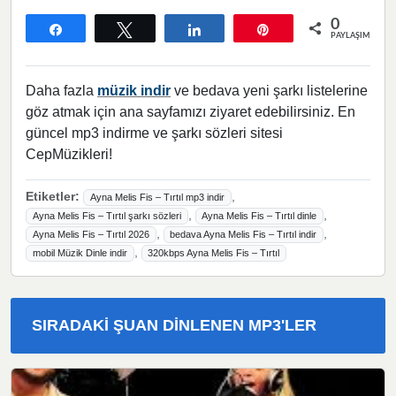
0
Paylaş
Tweetle
Paylaş
Pin
PAYLAŞIMLAR
Daha fazla
müzik indir
ve bedava yeni şarkı listelerine
göz atmak için ana sayfamızı ziyaret edebilirsiniz. En
güncel mp3 indirme ve şarkı sözleri sitesi
CepMüzikleri!
Etiketler:
,
Ayna Melis Fis – Tırtıl mp3 indir
,
,
Ayna Melis Fis – Tırtıl şarkı sözleri
Ayna Melis Fis – Tırtıl dinle
,
,
Ayna Melis Fis – Tırtıl 2026
bedava Ayna Melis Fis – Tırtıl indir
,
mobil Müzik Dinle indir
320kbps Ayna Melis Fis – Tırtıl
SIRADAKI ŞUAN DINLENEN MP3'LER