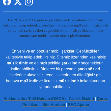
CepMüzikleri:
En güncel şarkıları, yerli ve yabancı albümleri
yakından takip ederek ziyaretçilerine
bedava mp3 indir
, müzik dinle
ve güncel şarkı sözleri seçeneklerini en hızlı şekilde sunmayı
amaçlayan mobil uyumlu müzik platformudur.
En yeni ve en popüler mobil şarkıları CepMüzikleri
kalitesiyle takip edebilirsiniz. Sitemiz üzerinden kesintisiz
müzik dinle
ve en hızlı şekilde
şarkı indir
seçeneklerini
kullanabilirsiniz. Binlerce hit parçanın
şarkı sözleri
listelerine ulaşabilir, trend listelerinden dilediğiniz gibi
bedava
mp3 indir
ve ücretsiz
müzik indir
imkanlarından
yararlanabilirsiniz.
Hakkımızda / Telif Hakları (DMCA)
|
Gizlilik İlkeleri
|
Çerez
Politikası
|
Site Haritası
|
SEO Ajansı