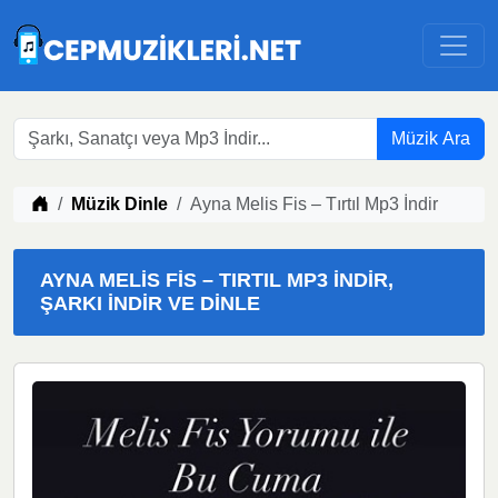
Müzik Ara
Müzik indir
Müzik Dinle
Ayna Melis Fis – Tırtıl Mp3 İndir
AYNA MELIS FIS – TIRTIL MP3 İNDIR,
ŞARKI İNDIR VE DINLE