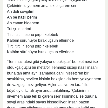
Çekinirim diyemem ama tek bi çarem sen
Ah deli sevgilim
Ah be nazlı perim
Ah canım bidenem
Tut şu ellerimi
Tırtıl tırtılın sonu pırpır kelebek
Kalbim sürünüyor bırak uçsun ellerinde
Tırtıl tırtılın sonu pırpır kelebek
Kalbim sürünüyor bırak uçsun ellerinde
“Temmuz ateşi gibi yakıyor o bakışlar” benzetmesi ise
oldukça güçlü bir metafor. Temmuz sıcağı nasıl insanı
bunaltan ama aynı zamanda canlı hissettiren bir
sıcaklıksa, sevilen kişinin bakışları da hem yakıyor hem
de vazgeçilmez geliyor. Aşkın acı veren tarafı ile
büyüleyici tarafı aynı anda anlatılmış. “Çekinirim
diyemem ama tek bi çarem sen” kısmında ise gururla
sevgi arasındaki savaş hissediliyor. İnsan bazen
duygularını söylemeye çekinir ama yine de kalbi onu