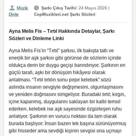
Müzik
Şarkı Çıkış Tarihi:
24 Mayıs 2026
|
CepMuzikleri.net Şarkı Sözleri
Dinle
Ayna Melis Fis – Tırtıl Hakkında Detaylar, Şarkı
Sözleri ve Dinleme Linki
Ayna Melis Fis’in “Tırtıl” şarkısı, ilk bakışta tatlı ve
enerjik bir aşk şarkısı gibi görünse de sözlerin içinde
oldukça derin bir duygu geçişi barındırıyor. Şarkının en
güçlü tarafı, aşkı bir dönüşüm hikâyesi olarak
anlatması. “Tırtıl tırtılın sonu pırpır kelebek” sözü
aslında insanın sevgiyle değişmesini, olgunlaşmasını
ve yeniden doğmasını simgeliyor. Buradaki tırtıl; kırgın,
içine kapanmış, duygularını saklayan bir kalbi temsil
ederken, kelebek ise aşk sayesinde özgürleşen ruhu
anlatıyor. Şarkının en vurucu noktası da tam olarak
burada başlıyor: İnsan bazen tek başına sürünüyormuş
gibi hisseder ama sevdiği kişinin sevgisi ona uçmayı