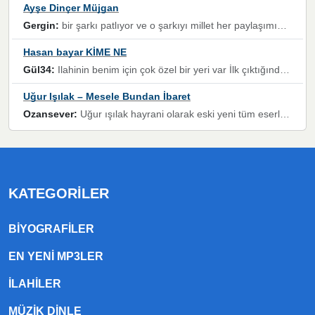
Ayşe Dinçer Müjgan
Gergin:
bir şarkı patlıyor ve o şarkıyı millet her paylaşımın altına koyuyor ve öyle bir durum hal alıyor ki şarkıyı dinlemeden şarkıdan bikıyorsun Ama bu enteresan bir şekilde dillere dolanıyor millet olarak seviyoruz dertlerle boğuşurken bir yandan da göbek atmayi))) diyeceklerim bu kadar güzel hoş bir sayfa emeğinize sağlık arkadaşlar kolay gelsin
Hasan bayar KİME NE
Gül34:
Ilahinin benim için çok özel bir yeri var İlk çıktığında komşum ne kadar yüksek sesle dinliyorsa orada duymuştum ve YouTube'dan aratıp Bu ilahiyi bulmuştum ve sonra müdavimi oldum günlük Ben de 3-5 kere dinleyip ezberleyip artık ilahiye bende eşlik ediyorum yüksek sesle Allah razı olsun hizmet nimettir Rabbim sizin zahmetlerinize de hayırlı nimetler versin Selam ve dua ile Allah'a emanet olun
Uğur Işılak – Mesele Bundan İbaret
Ozansever:
Uğur ışılak hayrani olarak eski yeni tüm eserlerini keyifle huzurla dinleyenlerden birisiyim, emeğine saygı duyan gönül veren bunu en güzel şekilde sevenlerine ulaştıran siz değerli sayfa yöneticilerine de teşekkür ederim
KATEGORILER
BIYOGRAFILER
EN YENI MP3LER
ILAHILER
MÜZIK DINLE