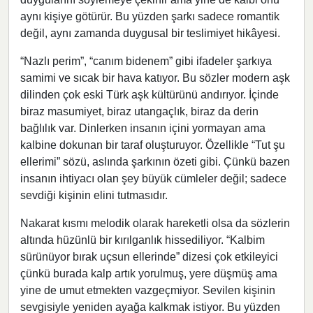
aynı kişiye götürür. Bu yüzden şarkı sadece romantik
değil, aynı zamanda duygusal bir teslimiyet hikâyesi.
“Nazlı perim”, “canım bidenem” gibi ifadeler şarkıya
samimi ve sıcak bir hava katıyor. Bu sözler modern aşk
dilinden çok eski Türk aşk kültürünü andırıyor. İçinde
biraz masumiyet, biraz utangaçlık, biraz da derin
bağlılık var. Dinlerken insanın içini yormayan ama
kalbine dokunan bir taraf oluşturuyor. Özellikle “Tut şu
ellerimi” sözü, aslında şarkının özeti gibi. Çünkü bazen
insanın ihtiyacı olan şey büyük cümleler değil; sadece
sevdiği kişinin elini tutmasıdır.
Nakarat kısmı melodik olarak hareketli olsa da sözlerin
altında hüzünlü bir kırılganlık hissediliyor. “Kalbim
sürünüyor bırak uçsun ellerinde” dizesi çok etkileyici
çünkü burada kalp artık yorulmuş, yere düşmüş ama
yine de umut etmekten vazgeçmiyor. Sevilen kişinin
sevgisiyle yeniden ayağa kalkmak istiyor. Bu yüzden