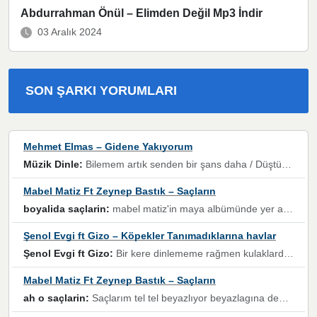
Abdurrahman Önül – Elimden Değil Mp3 İndir
03 Aralık 2024
SON ŞARKI YORUMLARI
Mehmet Elmas – Gidene Yakıyorum
Müzik Dinle:
Bilemem artık senden bir şans daha / Düştüğün zaman ben olmayacağım yanında” dizeleri, artık geçmişin tekrarına izin verilmeyeceğini, kişisel sınırların çizildiğini gösteriyor.
Mabel Matiz Ft Zeynep Bastık – Saçların
boyalida saçlarin:
mabel matiz'in maya albümünde yer alan güzellerden. parça da şarkı hani! müzikal altyapısına vurulduğum, sözlerinde kaybolduğum bir parça olmuş.
Şenol Evgi ft Gizo – Köpekler Tanımadıklarına havlar
Şenol Evgi ft Gizo:
Bir kere dinlememe rağmen kulaklardan gitmiyor sen sen sen sen kurban ol sen sen sen sen hayran ol yükses ses müzik dinleme sebebisiniz canlar bomba gibi patladınız maşallah
Mabel Matiz Ft Zeynep Bastık – Saçların
ah o saçlarin:
Saçlarım tel tel beyazlıyor beyazlagına degil yanımda sen yoksun ona üzülüyorum günler bir bir geçiyor geçen günlere değil sensiz geçen günlere darılıyorum,Dinledikce asla kavusamayacagim ama asla unutamicagim sevdiğim adam için yanar içim