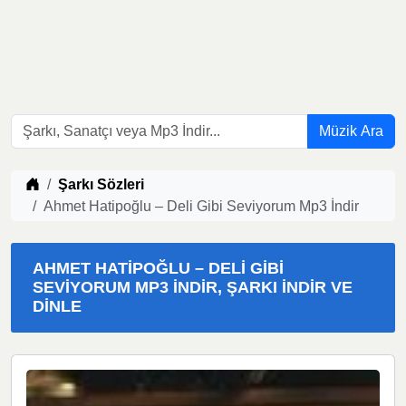
Müzik Ara
Müzik indir
Şarkı Sözleri
Ahmet Hatipoğlu – Deli Gibi Seviyorum Mp3 İndir
AHMET HATIPOĞLU – DELI GIBI
SEVIYORUM MP3 İNDIR, ŞARKI İNDIR VE
DINLE