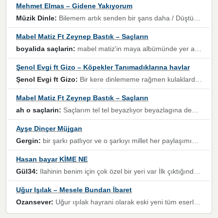
Mehmet Elmas – Gidene Yakıyorum
Müzik Dinle:
Bilemem artık senden bir şans daha / Düştüğün zaman ben olmayacağım yanında” dizeleri, artık geçmişin tekrarına izin verilmeyeceğini, kişisel sınırların çizildiğini gösteriyor.
Mabel Matiz Ft Zeynep Bastık – Saçların
boyalida saçlarin:
mabel matiz'in maya albümünde yer alan güzellerden. parça da şarkı hani! müzikal altyapısına vurulduğum, sözlerinde kaybolduğum bir parça olmuş.
Şenol Evgi ft Gizo – Köpekler Tanımadıklarına havlar
Şenol Evgi ft Gizo:
Bir kere dinlememe rağmen kulaklardan gitmiyor sen sen sen sen kurban ol sen sen sen sen hayran ol yükses ses müzik dinleme sebebisiniz canlar bomba gibi patladınız maşallah
Mabel Matiz Ft Zeynep Bastık – Saçların
ah o saçlarin:
Saçlarım tel tel beyazlıyor beyazlagına degil yanımda sen yoksun ona üzülüyorum günler bir bir geçiyor geçen günlere değil sensiz geçen günlere darılıyorum,Dinledikce asla kavusamayacagim ama asla unutamicagim sevdiğim adam için yanar içim
Ayşe Dinçer Müjgan
Gergin:
bir şarkı patlıyor ve o şarkıyı millet her paylaşımın altına koyuyor ve öyle bir durum hal alıyor ki şarkıyı dinlemeden şarkıdan bikıyorsun Ama bu enteresan bir şekilde dillere dolanıyor millet olarak seviyoruz dertlerle boğuşurken bir yandan da göbek atmayi))) diyeceklerim bu kadar güzel hoş bir sayfa emeğinize sağlık arkadaşlar kolay gelsin
Hasan bayar KİME NE
Gül34:
Ilahinin benim için çok özel bir yeri var İlk çıktığında komşum ne kadar yüksek sesle dinliyorsa orada duymuştum ve YouTube'dan aratıp Bu ilahiyi bulmuştum ve sonra müdavimi oldum günlük Ben de 3-5 kere dinleyip ezberleyip artık ilahiye bende eşlik ediyorum yüksek sesle Allah razı olsun hizmet nimettir Rabbim sizin zahmetlerinize de hayırlı nimetler versin Selam ve dua ile Allah'a emanet olun
Uğur Işılak – Mesele Bundan İbaret
Ozansever:
Uğur ışılak hayrani olarak eski yeni tüm eserlerini keyifle huzurla dinleyenlerden birisiyim, emeğine saygı duyan gönül veren bunu en güzel şekilde sevenlerine ulaştıran siz değerli sayfa yöneticilerine de teşekkür ederim