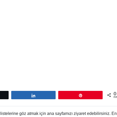
0
tle
Paylaş
Pin
PA
istelerine göz atmak için ana sayfamızı ziyaret edebilirsiniz. En