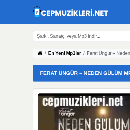
Müzik indir
En Yeni Mp3ler
Ferat Üngür – Neden
FERAT ÜNGÜR – NEDEN GÜLÜM MP3 