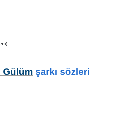
dem)
n Gülüm
şarkı sözleri