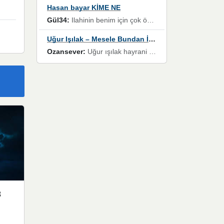
Hasan bayar KİME NE
Gül34:
Ilahinin benim için çok özel bir yeri var İlk çıktığında komşum ne kadar yüksek sesle dinliyorsa orada duymuştum ve YouTube'dan aratıp Bu ilahiyi bulmuştum ve sonra müdavimi oldum günlük Ben de 3-5 kere dinleyip ezberleyip artık ilahiye bende eşlik ediyorum yüksek sesle Allah razı olsun hizmet nimettir Rabbim sizin zahmetlerinize de hayırlı nimetler versin Selam ve dua ile Allah'a emanet olun
Uğur Işılak – Mesele Bundan İbaret
Ozansever:
Uğur ışılak hayrani olarak eski yeni tüm eserlerini keyifle huzurla dinleyenlerden birisiyim, emeğine saygı duyan gönül veren bunu en güzel şekilde sevenlerine ulaştıran siz değerli sayfa yöneticilerine de teşekkür ederim
3