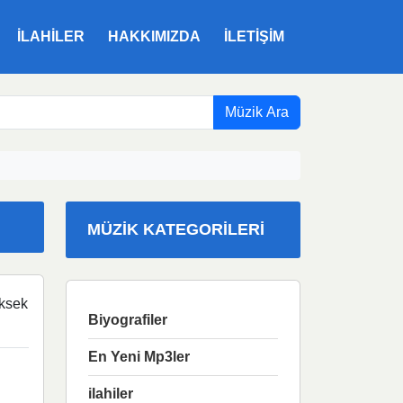
ILAHILER
HAKKIMIZDA
İLETIŞIM
Müzik Ara
MÜZIK KATEGORILERI
ksek
Biyografiler
En Yeni Mp3ler
ilahiler