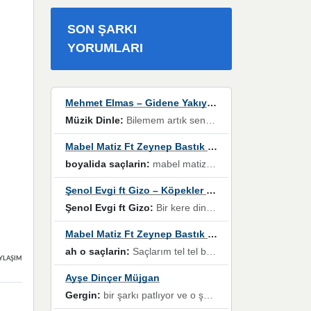
SON ŞARKI
YORUMLARI
Mehmet Elmas – Gidene Yakıyorum
Müzik Dinle:
Bilemem artık senden bir şans daha / Düştüğün zaman ben olmayacağım yanında” dizeleri, artık geçmişin tekrarına izin verilmeyeceğini, kişisel sınırların çizildiğini gösteriyor.
Mabel Matiz Ft Zeynep Bastık – Saçların
boyalida saçlarin:
mabel matiz'in maya albümünde yer alan güzellerden. parça da şarkı hani! müzikal altyapısına vurulduğum, sözlerinde kaybolduğum bir parça olmuş.
Şenol Evgi ft Gizo – Köpekler Tanımadıklarına havlar
Şenol Evgi ft Gizo:
Bir kere dinlememe rağmen kulaklardan gitmiyor sen sen sen sen kurban ol sen sen sen sen hayran ol yükses ses müzik dinleme sebebisiniz canlar bomba gibi patladınız maşallah
Mabel Matiz Ft Zeynep Bastık – Saçların
ah o saçlarin:
Saçlarım tel tel beyazlıyor beyazlagına degil yanımda sen yoksun ona üzülüyorum günler bir bir geçiyor geçen günlere değil sensiz geçen günlere darılıyorum,Dinledikce asla kavusamayacagim ama asla unutamicagim sevdiğim adam için yanar içim
YLAŞIMLAR
Ayşe Dinçer Müjgan
Gergin:
bir şarkı patlıyor ve o şarkıyı millet her paylaşımın altına koyuyor ve öyle bir durum hal alıyor ki şarkıyı dinlemeden şarkıdan bikıyorsun Ama bu enteresan bir şekilde dillere dolanıyor millet olarak seviyoruz dertlerle boğuşurken bir yandan da göbek atmayi))) diyeceklerim bu kadar güzel hoş bir sayfa emeğinize sağlık arkadaşlar kolay gelsin