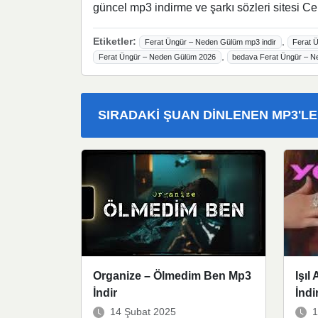
güncel mp3 indirme ve şarkı sözleri sitesi Ce
Etiketler:
,
Ferat Üngür – Neden Gülüm mp3 indir
Ferat 
,
Ferat Üngür – Neden Gülüm 2026
bedava Ferat Üngür – N
SIRADAKI ŞUAN DINLENEN MP3'L
Organize – Ölmedim Ben Mp3
Işı
İndir
İndi
14 Şubat 2025
1