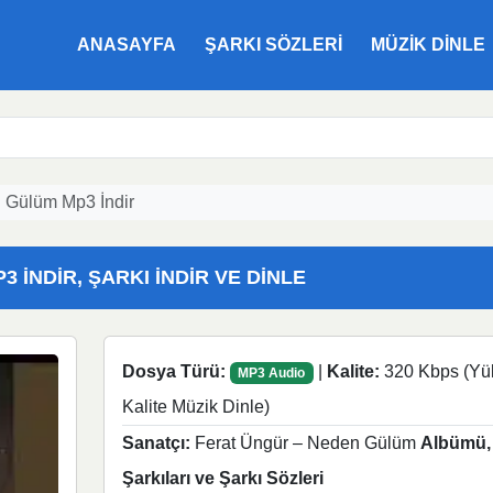
ANASAYFA
ŞARKI SÖZLERI
MÜZIK DINLE
 Gülüm Mp3 İndir
İNDIR, ŞARKI İNDIR VE DINLE
Dosya Türü:
|
Kalite:
320 Kbps (Yü
MP3 Audio
Kalite Müzik Dinle)
Sanatçı:
Ferat Üngür – Neden Gülüm
Albümü,
Şarkıları ve Şarkı Sözleri