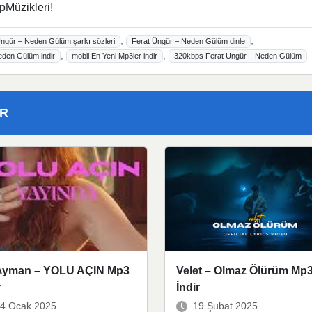
pMüzikleri!
,
,
Üngür – Neden Gülüm şarkı sözleri
Ferat Üngür – Neden Gülüm dinle
,
,
eden Gülüm indir
mobil En Yeni Mp3ler indir
320kbps Ferat Üngür – Neden Gülüm
ER
l Ayman – YOLU AÇIN Mp3
Velet – Olmaz Ölürüm Mp
r
İndir
4 Ocak 2025
19 Şubat 2025