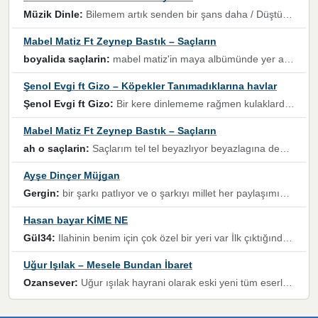
Müzik Dinle:
Bilemem artık senden bir şans daha / Düştüğün zaman ben olmayacağım yanında” dizeleri, artık geçmişin tekrarına izin verilmeyeceğini, kişisel sınırların çizildiğini gösteriyor.
Mabel Matiz Ft Zeynep Bastık – Saçların
boyalida saçlarin:
mabel matiz'in maya albümünde yer alan güzellerden. parça da şarkı hani! müzikal altyapısına vurulduğum, sözlerinde kaybolduğum bir parça olmuş.
Şenol Evgi ft Gizo – Köpekler Tanımadıklarına havlar
Şenol Evgi ft Gizo:
Bir kere dinlememe rağmen kulaklardan gitmiyor sen sen sen sen kurban ol sen sen sen sen hayran ol yükses ses müzik dinleme sebebisiniz canlar bomba gibi patladınız maşallah
Mabel Matiz Ft Zeynep Bastık – Saçların
ah o saçlarin:
Saçlarım tel tel beyazlıyor beyazlagına degil yanımda sen yoksun ona üzülüyorum günler bir bir geçiyor geçen günlere değil sensiz geçen günlere darılıyorum,Dinledikce asla kavusamayacagim ama asla unutamicagim sevdiğim adam için yanar içim
Ayşe Dinçer Müjgan
Gergin:
bir şarkı patlıyor ve o şarkıyı millet her paylaşımın altına koyuyor ve öyle bir durum hal alıyor ki şarkıyı dinlemeden şarkıdan bikıyorsun Ama bu enteresan bir şekilde dillere dolanıyor millet olarak seviyoruz dertlerle boğuşurken bir yandan da göbek atmayi))) diyeceklerim bu kadar güzel hoş bir sayfa emeğinize sağlık arkadaşlar kolay gelsin
Hasan bayar KİME NE
Gül34:
Ilahinin benim için çok özel bir yeri var İlk çıktığında komşum ne kadar yüksek sesle dinliyorsa orada duymuştum ve YouTube'dan aratıp Bu ilahiyi bulmuştum ve sonra müdavimi oldum günlük Ben de 3-5 kere dinleyip ezberleyip artık ilahiye bende eşlik ediyorum yüksek sesle Allah razı olsun hizmet nimettir Rabbim sizin zahmetlerinize de hayırlı nimetler versin Selam ve dua ile Allah'a emanet olun
Uğur Işılak – Mesele Bundan İbaret
Ozansever:
Uğur ışılak hayrani olarak eski yeni tüm eserlerini keyifle huzurla dinleyenlerden birisiyim, emeğine saygı duyan gönül veren bunu en güzel şekilde sevenlerine ulaştıran siz değerli sayfa yöneticilerine de teşekkür ederim