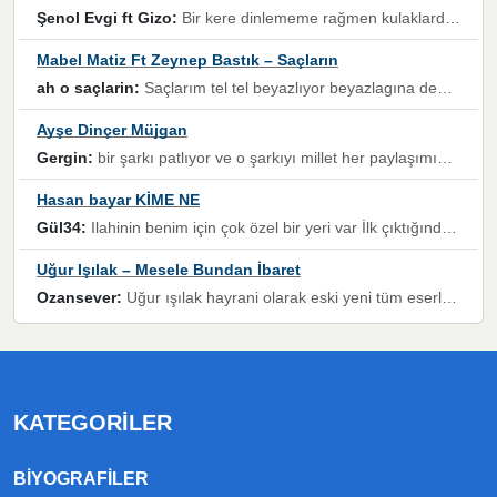
Şenol Evgi ft Gizo:
Bir kere dinlememe rağmen kulaklardan gitmiyor sen sen sen sen kurban ol sen sen sen sen hayran ol yükses ses müzik dinleme sebebisiniz canlar bomba gibi patladınız maşallah
Mabel Matiz Ft Zeynep Bastık – Saçların
ah o saçlarin:
Saçlarım tel tel beyazlıyor beyazlagına degil yanımda sen yoksun ona üzülüyorum günler bir bir geçiyor geçen günlere değil sensiz geçen günlere darılıyorum,Dinledikce asla kavusamayacagim ama asla unutamicagim sevdiğim adam için yanar içim
Ayşe Dinçer Müjgan
Gergin:
bir şarkı patlıyor ve o şarkıyı millet her paylaşımın altına koyuyor ve öyle bir durum hal alıyor ki şarkıyı dinlemeden şarkıdan bikıyorsun Ama bu enteresan bir şekilde dillere dolanıyor millet olarak seviyoruz dertlerle boğuşurken bir yandan da göbek atmayi))) diyeceklerim bu kadar güzel hoş bir sayfa emeğinize sağlık arkadaşlar kolay gelsin
Hasan bayar KİME NE
Gül34:
Ilahinin benim için çok özel bir yeri var İlk çıktığında komşum ne kadar yüksek sesle dinliyorsa orada duymuştum ve YouTube'dan aratıp Bu ilahiyi bulmuştum ve sonra müdavimi oldum günlük Ben de 3-5 kere dinleyip ezberleyip artık ilahiye bende eşlik ediyorum yüksek sesle Allah razı olsun hizmet nimettir Rabbim sizin zahmetlerinize de hayırlı nimetler versin Selam ve dua ile Allah'a emanet olun
Uğur Işılak – Mesele Bundan İbaret
Ozansever:
Uğur ışılak hayrani olarak eski yeni tüm eserlerini keyifle huzurla dinleyenlerden birisiyim, emeğine saygı duyan gönül veren bunu en güzel şekilde sevenlerine ulaştıran siz değerli sayfa yöneticilerine de teşekkür ederim
KATEGORILER
BIYOGRAFILER