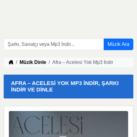
Müzik Ara
Müzik indir
Müzik Dinle
Afra – Acelesi Yok Mp3 İndir
AFRA – ACELESI YOK MP3 İNDIR, ŞARKI
İNDIR VE DINLE