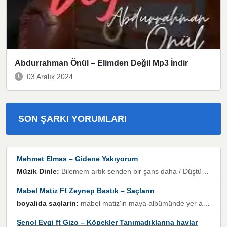
Abdurrahman Önül – Elimden Değil Mp3 İndir
03 Aralık 2024
SON ŞARKI YORUMLARI
Mehmet Elmas – Gidene Yakıyorum
Müzik Dinle:
Bilemem artık senden bir şans daha / Düştüğün zaman ben olmayacağım yanında” dizeleri, artık geçmişin tekrarına izin verilmeyeceğini, kişisel sınırların çizildiğini gösteriyor.
Mabel Matiz Ft Zeynep Bastık – Saçların
boyalida saçlarin:
mabel matiz'in maya albümünde yer alan güzellerden. parça da şarkı hani! müzikal altyapısına vurulduğum, sözlerinde kaybolduğum bir parça olmuş.
Şenol Evgi ft Gizo – Köpekler Tanımadıklarına havlar