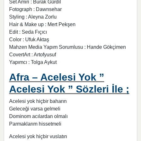
Set Amiri : Burak Gürdil
Fotograph : Dawnsehar
Styling : Aleyna Zorlu
Hair & Make up : Mert Pekşen
Edit : Seda Fıçıcı
Color : Ufuk Aktaş
Mahzen Media Yapım Sorumlusu : Hande Gökçimen
CovertArt : Artofyusuf
Yapımcı : Tolga Aykut
Afra – Acelesi Yok ”
Acelesi Yok ” Sözleri İle ;
Acelesi yok hiçbir baharın
Geleceği varsa gelmeli
Dominom acılardan olmalı
Parmaklarım hissetmeli
Acelesi yok hiçbir vuslatın