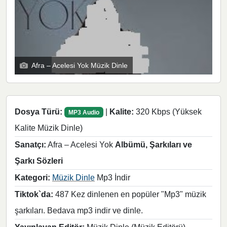
Afra – Acelesi Yok Müzik Dinle
Dosya Türü:
|
Kalite:
320 Kbps (Yüksek
MP3 Audio
Kalite Müzik Dinle)
Sanatçı:
Afra – Acelesi Yok
Albümü, Şarkıları ve
Şarkı Sözleri
Kategori:
Müzik Dinle
Mp3 İndir
Tiktok`da:
487 Kez dinlenen en popüler "Mp3" müzik
şarkıları. Bedava mp3 indir ve dinle.