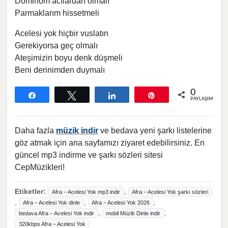
Dominom acılardan olmalı
Parmaklarım hissetmeli
Acelesi yok hiçbir vuslatın
Gerekiyorsa geç olmalı
Ateşimizin boyu denk düşmeli
Beni derinimden duymalı
0
Paylaş
Tweetle
Paylaş
Pin
PAYLAŞIMLAR
Daha fazla
müzik indir
ve bedava yeni şarkı listelerine
göz atmak için ana sayfamızı ziyaret edebilirsiniz. En
güncel mp3 indirme ve şarkı sözleri sitesi
CepMüzikleri!
Etiketler:
,
Afra – Acelesi Yok mp3 indir
Afra – Acelesi Yok şarkı sözleri
,
,
,
Afra – Acelesi Yok dinle
Afra – Acelesi Yok 2026
,
,
bedava Afra – Acelesi Yok indir
mobil Müzik Dinle indir
320kbps Afra – Acelesi Yok