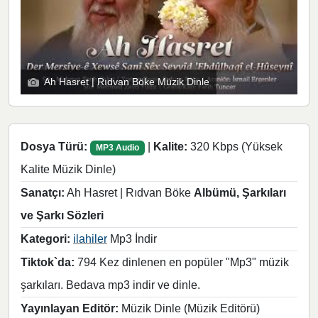
Ah Hasret | Rıdvan Böke Müzik Dinle
Dosya Türü:
|
Kalite:
320 Kbps (Yüksek
MP3 Audio
Kalite Müzik Dinle)
Sanatçı:
Ah Hasret | Rıdvan Böke
Albümü, Şarkıları
ve Şarkı Sözleri
Kategori:
ilahiler
Mp3 İndir
Tiktok`da:
794 Kez dinlenen en popüler "Mp3" müzik
şarkıları. Bedava mp3 indir ve dinle.
Yayınlayan Editör:
Müzik Dinle (Müzik Editörü)