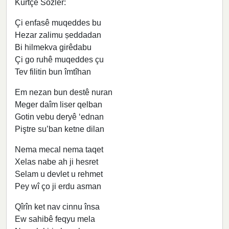
Kürtçe Sözler:
Çi enfasê muqeddes bu
Hezar zalimu ședdadan
Bi hilmekva girêdabu
Çi go ruhê muqeddes çu
Tev filitin bun îmtîhan
Em nezan bun destê nuran
Meger daîm liser qelban
Gotin vebu deryê ‘ednan
Piştre su’ban ketne dilan
Nema mecal nema taqet
Xelas nabe ah ji hesret
Selam u devlet u rehmet
Pey wî ço ji erdu asman
Qîrîn ket nav cinnu însa
Ew sahibê feqyu mela