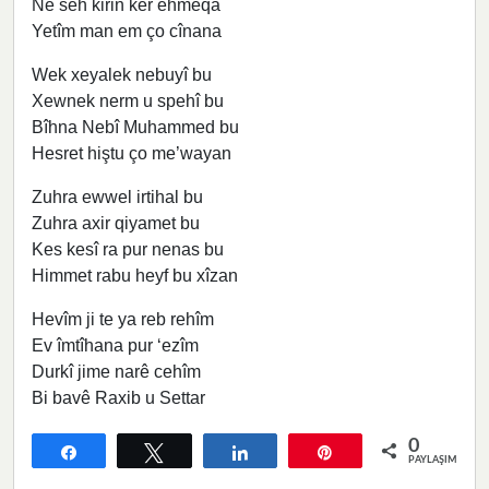
Ne seh kirin ker ehmeqa
Yetîm man em ço cînana
Wek xeyalek nebuyî bu
Xewnek nerm u spehî bu
Bîhna Nebî Muhammed bu
Hesret hiştu ço me’wayan
Zuhra ewwel irtihal bu
Zuhra axir qiyamet bu
Kes kesî ra pur nenas bu
Himmet rabu heyf bu xîzan
Hevîm ji te ya reb rehîm
Ev îmtîhana pur ‘ezîm
Durkî jime narê cehîm
Bi bavê Raxib u Settar
0
Paylaş
Tweetle
Paylaş
Pin
PAYLAŞIMLAR