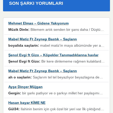
SON ŞARKI YORUMLARI
Mehmet Elmas – Gidene Yakıyorum
Müzik Dinle:
Bilemem artık senden bir şans daha / Düştüğün zaman ben olmayacağım yanında” dizeleri, artık geçmişin tekrarına izin verilmeyeceğini, kişisel sınırların çizildiğini gösteriyor.
Mabel Matiz Ft Zeynep Bastık – Saçların
boyalida saçlarin:
mabel matiz'in maya albümünde yer alan güzellerden. parça da şarkı hani! müzikal altyapısına vurulduğum, sözlerinde kaybolduğum bir parça olmuş.
Şenol Evgi ft Gizo – Köpekler Tanımadıklarına havlar
Şenol Evgi ft Gizo:
Bir kere dinlememe rağmen kulaklardan gitmiyor sen sen sen sen kurban ol sen sen sen sen hayran ol yükses ses müzik dinleme sebebisiniz canlar bomba gibi patladınız maşallah
Mabel Matiz Ft Zeynep Bastık – Saçların
ah o saçlarin:
Saçlarım tel tel beyazlıyor beyazlagına degil yanımda sen yoksun ona üzülüyorum günler bir bir geçiyor geçen günlere değil sensiz geçen günlere darılıyorum,Dinledikce asla kavusamayacagim ama asla unutamicagim sevdiğim adam için yanar içim
Ayşe Dinçer Müjgan
Gergin:
bir şarkı patlıyor ve o şarkıyı millet her paylaşımın altına koyuyor ve öyle bir durum hal alıyor ki şarkıyı dinlemeden şarkıdan bikıyorsun Ama bu enteresan bir şekilde dillere dolanıyor millet olarak seviyoruz dertlerle boğuşurken bir yandan da göbek atmayi))) diyeceklerim bu kadar güzel hoş bir sayfa emeğinize sağlık arkadaşlar kolay gelsin
Hasan bayar KİME NE
Gül34:
Ilahinin benim için çok özel bir yeri var İlk çıktığında komşum ne kadar yüksek sesle dinliyorsa orada duymuştum ve YouTube'dan aratıp Bu ilahiyi bulmuştum ve sonra müdavimi oldum günlük Ben de 3-5 kere dinleyip ezberleyip artık ilahiye bende eşlik ediyorum yüksek sesle Allah razı olsun hizmet nimettir Rabbim sizin zahmetlerinize de hayırlı nimetler versin Selam ve dua ile Allah'a emanet olun