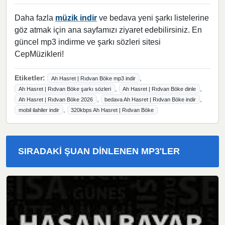
Daha fazla
müzik indir
ve bedava yeni şarkı listelerine
göz atmak için ana sayfamızı ziyaret edebilirsiniz. En
güncel mp3 indirme ve şarkı sözleri sitesi
CepMüzikleri!
Etiketler:
,
Ah Hasret | Rıdvan Böke mp3 indir
,
,
Ah Hasret | Rıdvan Böke şarkı sözleri
Ah Hasret | Rıdvan Böke dinle
,
,
Ah Hasret | Rıdvan Böke 2026
bedava Ah Hasret | Rıdvan Böke indir
,
mobil ilahiler indir
320kbps Ah Hasret | Rıdvan Böke
SIRADAKI ŞUAN DINLENEN MP3'LER