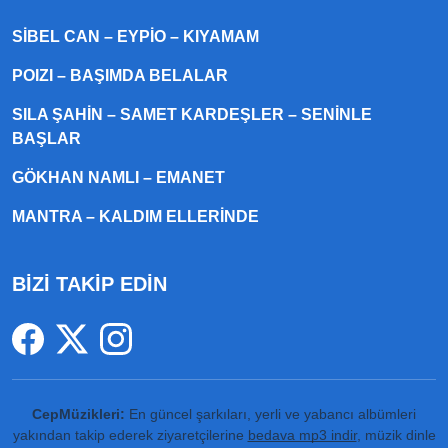
SIBEL CAN – EYPIO – KIYAMAM
POIZI – BAŞIMDA BELALAR
SILA ŞAHIN – SAMET KARDEŞLER – SENINLE
BAŞLAR
GÖKHAN NAMLI – EMANET
MANTRA – KALDIM ELLERINDE
BİZİ TAKİP EDİN
CepMüzikleri:
En güncel şarkıları, yerli ve yabancı albümleri
yakından takip ederek ziyaretçilerine
bedava mp3 indir
, müzik dinle