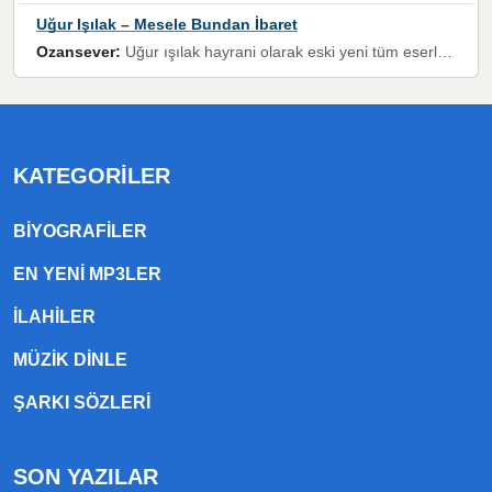
Uğur Işılak – Mesele Bundan İbaret
Ozansever:
Uğur ışılak hayrani olarak eski yeni tüm eserlerini keyifle huzurla dinleyenlerden birisiyim, emeğine saygı duyan gönül veren bunu en güzel şekilde sevenlerine ulaştıran siz değerli sayfa yöneticilerine de teşekkür ederim
KATEGORILER
BIYOGRAFILER
EN YENI MP3LER
ILAHILER
MÜZIK DINLE
ŞARKI SÖZLERI
SON YAZILAR