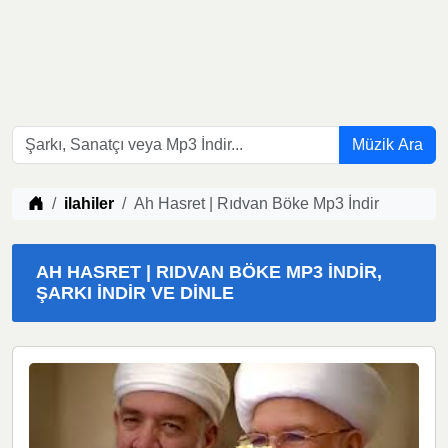
Müzik Ara
Müzik indir
ilahiler
Ah Hasret | Rıdvan Böke Mp3 İndir
AH HASRET | RIDVAN BÖKE MP3 İNDIR,
ŞARKI İNDIR VE DINLE