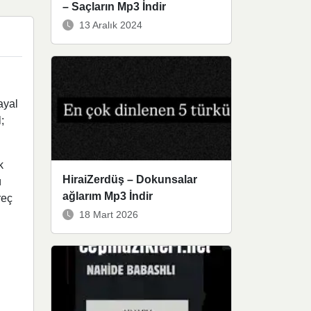
– Saçların Mp3 İndir
13 Aralık 2024
ayal
;
k
HiraiZerdüş – Dokunsalar
ü
ağlarım Mp3 İndir
reç
18 Mart 2026