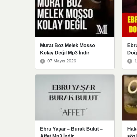
Murat Boz Melek Mosso
Ebru
Kolay Değil Mp3 İndir
Doğ
07 Mayıs 2026
1
Ebru Yaşar – Burak Bulut –
Haka
Affet Mp3 İndir
sözl