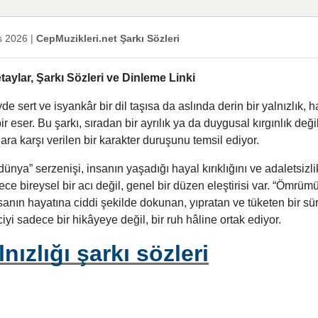
s 2026
|
CepMuzikleri.net Şarkı Sözleri
aylar, Şarkı Sözleri ve Dinleme Linki
de sert ve isyankâr bir dil taşısa da aslında derin bir yalnızlık, h
r eser. Bu şarkı, sıradan bir ayrılık ya da duygusal kırgınlık değil
ra karşı verilen bir karakter duruşunu temsil ediyor.
ünya” serzenişi, insanın yaşadığı hayal kırıklığını ve adaletsizli
e bireysel bir acı değil, genel bir düzen eleştirisi var. “Ömrüm
nsanın hayatına ciddi şekilde dokunan, yıpratan ve tüketen bir sü
iyi sadece bir hikâyeye değil, bir ruh hâline ortak ediyor.
ızlığı şarkı sözleri