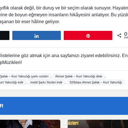
ayıflık olarak değil, bir duruş ve bir seçim olarak sunuyor. Hayatın
yine de boyun eğmeyen insanların hikâyesini anlatıyor. Bu yüz
aşanan bir eser hâline geliyor.
0
tle
Paylaş
Pin
PA
istelerine göz atmak için ana sayfamızı ziyaret edebilirsiniz. En
pMüzikleri!
,
,
afak – Kurt Yalnızlığı şarkı sözleri
Ahmet Şafak – Kurt Yalnızlığı dinle
,
,
t Yalnızlığı indir
mobil Şarkı Sözleri indir
320kbps Ahmet Şafak – Kurt Yalnızlığı
ER