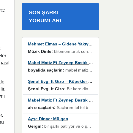
n
yca
SON ŞARKI
YORUMLARI
Mehmet Elmas – Gidene Yakıyorum
.
Müzik Dinle:
Bilemem artık senden bir şans daha / Düştüğün zaman ben olmayacağım yanında” dizeleri, artık geçmişin tekrarına izin verilmeyeceğini, kişisel sınırların çizildiğini gösteriyor.
ler.
Mabel Matiz Ft Zeynep Bastık – Saçların
nasıl
boyalida saçlarin:
mabel matiz'in maya albümünde yer alan güzellerden. parça da şarkı hani! müzikal altyapısına vurulduğum, sözlerinde kaybolduğum bir parça olmuş.
Şenol Evgi ft Gizo – Köpekler Tanımadıklarına havlar
 de
Şenol Evgi ft Gizo:
Bir kere dinlememe rağmen kulaklardan gitmiyor sen sen sen sen kurban ol sen sen sen sen hayran ol yükses ses müzik dinleme sebebisiniz canlar bomba gibi patladınız maşallah
ir.
ynı
Mabel Matiz Ft Zeynep Bastık – Saçların
ah o saçlarin:
Saçlarım tel tel beyazlıyor beyazlagına degil yanımda sen yoksun ona üzülüyorum günler bir bir geçiyor geçen günlere değil sensiz geçen günlere darılıyorum,Dinledikce asla kavusamayacagim ama asla unutamicagim sevdiğim adam için yanar içim
r.
Ayşe Dinçer Müjgan
nu
Gergin:
bir şarkı patlıyor ve o şarkıyı millet her paylaşımın altına koyuyor ve öyle bir durum hal alıyor ki şarkıyı dinlemeden şarkıdan bikıyorsun Ama bu enteresan bir şekilde dillere dolanıyor millet olarak seviyoruz dertlerle boğuşurken bir yandan da göbek atmayi))) diyeceklerim bu kadar güzel hoş bir sayfa emeğinize sağlık arkadaşlar kolay gelsin