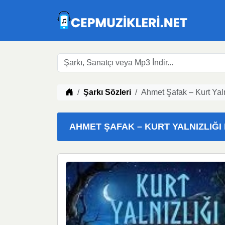
Müzik indir
Şarkı Sözleri
Ahmet Şafak – Kurt Yaln
AHMET ŞAFAK – KURT YALNIZLIĞI M