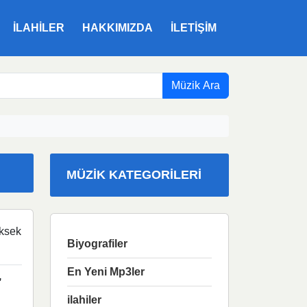
ILAHILER
HAKKIMIZDA
İLETIŞIM
Müzik Ara
MÜZIK KATEGORILERI
ksek
Biyografiler
En Yeni Mp3ler
,
ilahiler