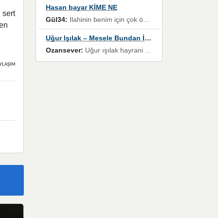
Hasan bayar KİME NE
 sert
Gül34:
Ilahinin benim için çok özel bir yeri var İlk çıktığında komşum ne kadar yüksek sesle dinliyorsa orada duymuştum ve YouTube'dan aratıp Bu ilahiyi bulmuştum ve sonra müdavimi oldum günlük Ben de 3-5 kere dinleyip ezberleyip artık ilahiye bende eşlik ediyorum yüksek sesle Allah razı olsun hizmet nimettir Rabbim sizin zahmetlerinize de hayırlı nimetler versin Selam ve dua ile Allah'a emanet olun
den
Uğur Işılak – Mesele Bundan İbaret
Ozansever:
Uğur ışılak hayrani olarak eski yeni tüm eserlerini keyifle huzurla dinleyenlerden birisiyim, emeğine saygı duyan gönül veren bunu en güzel şekilde sevenlerine ulaştıran siz değerli sayfa yöneticilerine de teşekkür ederim
YLAŞIMLAR