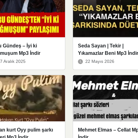
 Gündeş – İyi ki
Seda Sayan | Tekir |
muşum Mp3 İndir
Yıkamazlar Beni Mp3 İndi
7 Aralık 2025
22 Mayıs 2026
n kurt Oyy pulim şarkı
Mehmet Elmas – Cellat M
eri Mp3 İndir
İndir