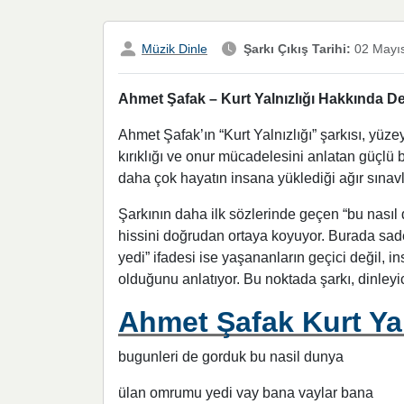
Müzik Dinle
Şarkı Çıkış Tarihi:
02 Mayı
Ahmet Şafak – Kurt Yalnızlığı Hakkında Det
Ahmet Şafak’ın “Kurt Yalnızlığı” şarkısı, yüzey
kırıklığı ve onur mücadelesini anlatan güçlü bi
daha çok hayatın insana yüklediği ağır sınavla
Şarkının daha ilk sözlerinde geçen “bu nasıl d
hissini doğrudan ortaya koyuyor. Burada sadec
yedi” ifadesi ise yaşananların geçici değil, i
olduğunu anlatıyor. Bu noktada şarkı, dinleyic
Ahmet Şafak Kurt Yaln
bugunleri de gorduk bu nasil dunya
ülan omrumu yedi vay bana vaylar bana