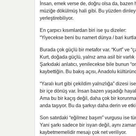
İnsan, emek verse de, doğru olsa da, bazen ha
müziğe dökülmüş hali gibi. Bu yüzden dinleyen
yerleştirebiliyor.
En çarpıcı kısımlardan biri ise şu dizeler:
“Yiyecekse beni bu namert dünya / bari kurtla
Burada çok güçlü bir metafor var. “Kurt” ve “
Kurt, doğada güçlü, yalnız ama asil bir varlık 
Şarkıdaki anlatıcı, yenilecekse bile bunun “on
kaybettiğin. Bu bakış açısı, Anadolu kültüründ
“Yaralı kurt gibi çekildim yalnızlığa” dizesi
bir içe dönüş var. İnsan bazen yaşadığı hayal 
Ama bu bir kaçış değil, daha çok bir korunma 
anda taşıyor. Bu da şarkıyı daha derin ve etkile
Son satırdaki “eğilmez başım” vurgusu ise tü
Yani şarkı sadece bir isyan değil, aynı zama
kaybetmemelidir mesajı çok net veriliyor.