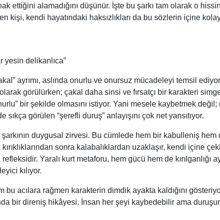
k ettiğini alamadığını düşünür. İşte bu şarkı tam olarak o hissi
 kişi, kendi hayatındaki haksızlıkları da bu sözlerin içine kola
r yesin delikanlıca”
çakal” ayrımı, aslında onurlu ve onursuz mücadeleyi temsil ediyor
olarak görülürken; çakal daha sinsi ve fırsatçı bir karakteri simge
urlu” bir şekilde olmasını istiyor. Yani mesele kaybetmek değil; 
e sıkça görülen “şerefli duruş” anlayışını çok net yansıtıyor.
 ise şarkının duygusal zirvesi. Bu cümlede hem bir kabulleniş hem
kırıklıklarından sonra kalabalıklardan uzaklaşır, kendi içine çekil
refleksidir. Yaralı kurt metaforu, hem gücü hem de kırılganlığı a
yici kılıyor.
m bu acılara rağmen karakterin dimdik ayakta kaldığını gösteriyo
nda bir direniş hikâyesi. İnsan her şeyi kaybedebilir ama duruşu