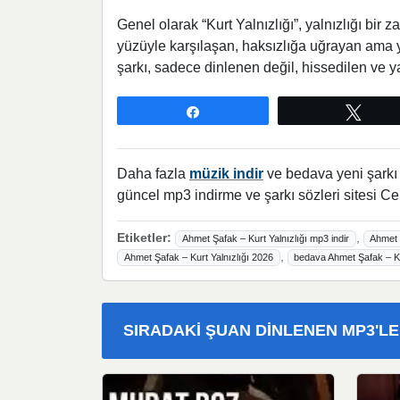
Genel olarak “Kurt Yalnızlığı”, yalnızlığı bir z
yüzüyle karşılaşan, haksızlığa uğrayan ama 
şarkı, sadece dinlenen değil, hissedilen ve y
Paylaş
Twee
Daha fazla
müzik indir
ve bedava yeni şarkı l
güncel mp3 indirme ve şarkı sözleri sitesi Ce
Etiketler:
,
Ahmet Şafak – Kurt Yalnızlığı mp3 indir
Ahmet Ş
,
Ahmet Şafak – Kurt Yalnızlığı 2026
bedava Ahmet Şafak – Kur
SIRADAKI ŞUAN DINLENEN MP3'L