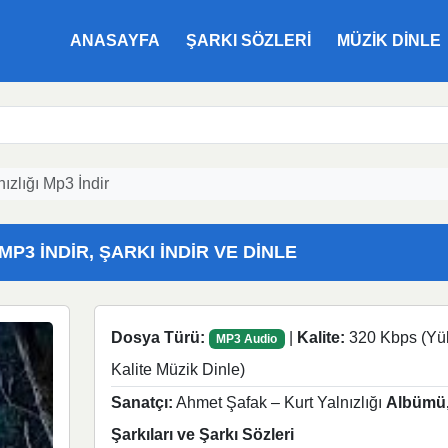
ANASAYFA
ŞARKI SÖZLERI
MÜZIK DINLE
ızlığı Mp3 İndir
P3 İNDIR, ŞARKI İNDIR VE DINLE
Dosya Türü:
|
Kalite:
320 Kbps (Yü
MP3 Audio
Kalite Müzik Dinle)
Sanatçı:
Ahmet Şafak – Kurt Yalnızlığı
Albümü
Şarkıları ve Şarkı Sözleri