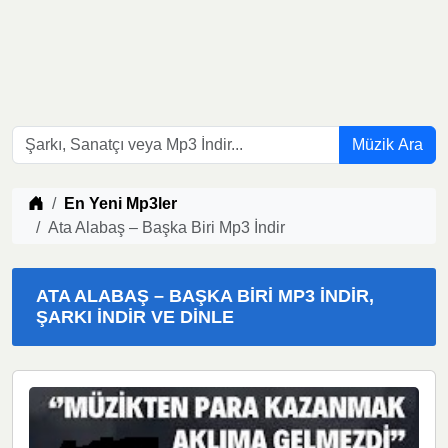
Müzik Ara
Müzik indir
En Yeni Mp3ler
Ata Alabaş – Başka Biri Mp3 İndir
ATA ALABAŞ – BAŞKA BIRI MP3 İNDIR,
ŞARKI İNDIR VE DINLE