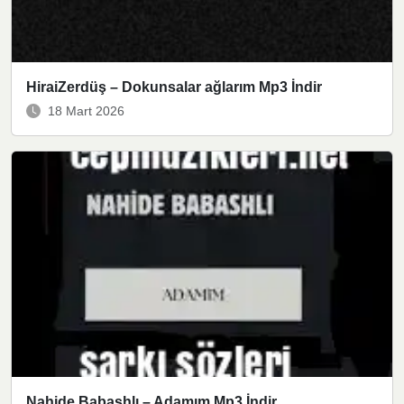
HiraiZerdüş – Dokunsalar ağlarım Mp3 İndir
18 Mart 2026
Nahide Babashlı – Adamım Mp3 İndir