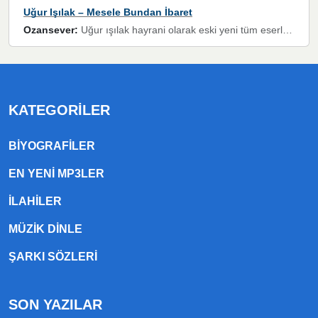
Uğur Işılak – Mesele Bundan İbaret
Ozansever:
Uğur ışılak hayrani olarak eski yeni tüm eserlerini keyifle huzurla dinleyenlerden birisiyim, emeğine saygı duyan gönül veren bunu en güzel şekilde sevenlerine ulaştıran siz değerli sayfa yöneticilerine de teşekkür ederim
KATEGORILER
BIYOGRAFILER
EN YENI MP3LER
ILAHILER
MÜZIK DINLE
ŞARKI SÖZLERI
SON YAZILAR