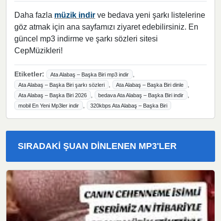
Daha fazla
müzik indir
ve bedava yeni şarkı listelerine
göz atmak için ana sayfamızı ziyaret edebilirsiniz. En
güncel mp3 indirme ve şarkı sözleri sitesi
CepMüzikleri!
Etiketler:
,
Ata Alabaş – Başka Biri mp3 indir
,
,
Ata Alabaş – Başka Biri şarkı sözleri
Ata Alabaş – Başka Biri dinle
,
,
Ata Alabaş – Başka Biri 2026
bedava Ata Alabaş – Başka Biri indir
,
mobil En Yeni Mp3ler indir
320kbps Ata Alabaş – Başka Biri
SIRADAKI ŞUAN DINLENEN MP3'LER