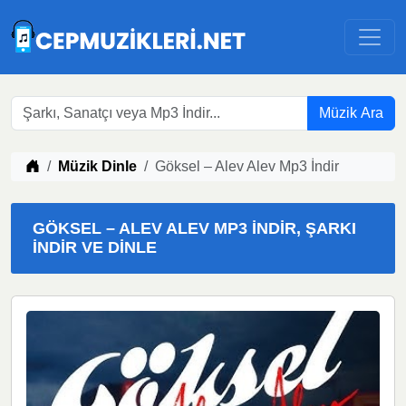
Müzik Ara
Müzik indir
Müzik Dinle
Göksel – Alev Alev Mp3 İndir
GÖKSEL – ALEV ALEV MP3 İNDIR, ŞARKI
İNDIR VE DINLE