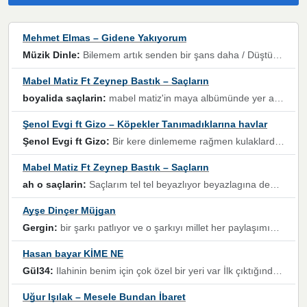
Mehmet Elmas – Gidene Yakıyorum
Müzik Dinle:
Bilemem artık senden bir şans daha / Düştüğün zaman ben olmayacağım yanında” dizeleri, artık geçmişin tekrarına izin verilmeyeceğini, kişisel sınırların çizildiğini gösteriyor.
Mabel Matiz Ft Zeynep Bastık – Saçların
boyalida saçlarin:
mabel matiz'in maya albümünde yer alan güzellerden. parça da şarkı hani! müzikal altyapısına vurulduğum, sözlerinde kaybolduğum bir parça olmuş.
Şenol Evgi ft Gizo – Köpekler Tanımadıklarına havlar
Şenol Evgi ft Gizo:
Bir kere dinlememe rağmen kulaklardan gitmiyor sen sen sen sen kurban ol sen sen sen sen hayran ol yükses ses müzik dinleme sebebisiniz canlar bomba gibi patladınız maşallah
Mabel Matiz Ft Zeynep Bastık – Saçların
ah o saçlarin:
Saçlarım tel tel beyazlıyor beyazlagına degil yanımda sen yoksun ona üzülüyorum günler bir bir geçiyor geçen günlere değil sensiz geçen günlere darılıyorum,Dinledikce asla kavusamayacagim ama asla unutamicagim sevdiğim adam için yanar içim
Ayşe Dinçer Müjgan
Gergin:
bir şarkı patlıyor ve o şarkıyı millet her paylaşımın altına koyuyor ve öyle bir durum hal alıyor ki şarkıyı dinlemeden şarkıdan bikıyorsun Ama bu enteresan bir şekilde dillere dolanıyor millet olarak seviyoruz dertlerle boğuşurken bir yandan da göbek atmayi))) diyeceklerim bu kadar güzel hoş bir sayfa emeğinize sağlık arkadaşlar kolay gelsin
Hasan bayar KİME NE
Gül34:
Ilahinin benim için çok özel bir yeri var İlk çıktığında komşum ne kadar yüksek sesle dinliyorsa orada duymuştum ve YouTube'dan aratıp Bu ilahiyi bulmuştum ve sonra müdavimi oldum günlük Ben de 3-5 kere dinleyip ezberleyip artık ilahiye bende eşlik ediyorum yüksek sesle Allah razı olsun hizmet nimettir Rabbim sizin zahmetlerinize de hayırlı nimetler versin Selam ve dua ile Allah'a emanet olun
Uğur Işılak – Mesele Bundan İbaret