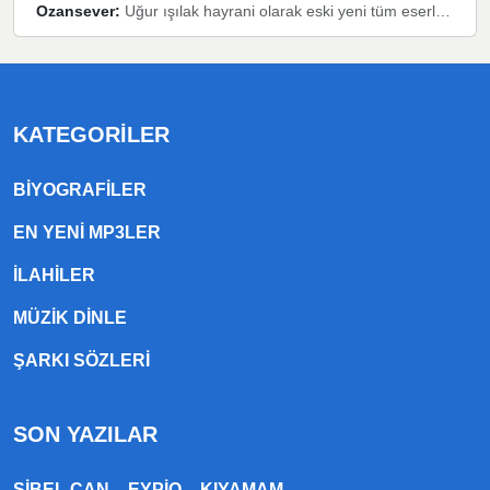
Ozansever:
Uğur ışılak hayrani olarak eski yeni tüm eserlerini keyifle huzurla dinleyenlerden birisiyim, emeğine saygı duyan gönül veren bunu en güzel şekilde sevenlerine ulaştıran siz değerli sayfa yöneticilerine de teşekkür ederim
KATEGORILER
BIYOGRAFILER
EN YENI MP3LER
ILAHILER
MÜZIK DINLE
ŞARKI SÖZLERI
SON YAZILAR
SIBEL CAN – EYPIO – KIYAMAM