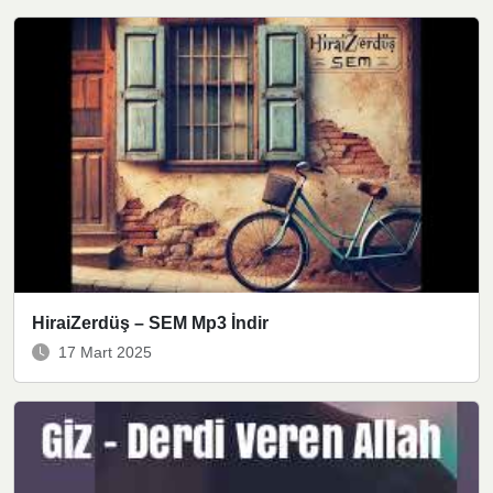
HiraiZerdüş – SEM Mp3 İndir
17 Mart 2025