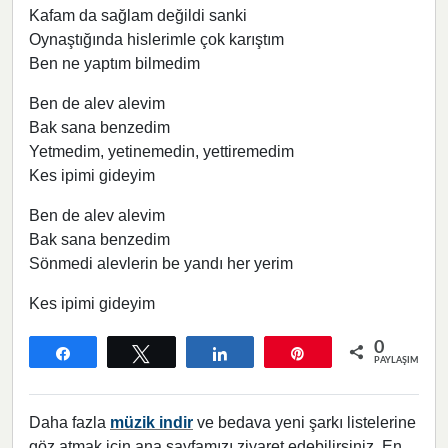
Kafam da sağlam değildi sanki
Oynaştığında hislerimle çok karıştım
Ben ne yaptım bilmedim
Ben de alev alevim
Bak sana benzedim
Yetmedim, yetinemedin, yettiremedim
Kes ipimi gideyim
Ben de alev alevim
Bak sana benzedim
Sönmedi alevlerin be yandı her yerim
Kes ipimi gideyim
0
Paylaş
Tweetle
Paylaş
Pin
PAYLAŞIMLAR
Daha fazla
müzik indir
ve bedava yeni şarkı listelerine
göz atmak için ana sayfamızı ziyaret edebilirsiniz. En