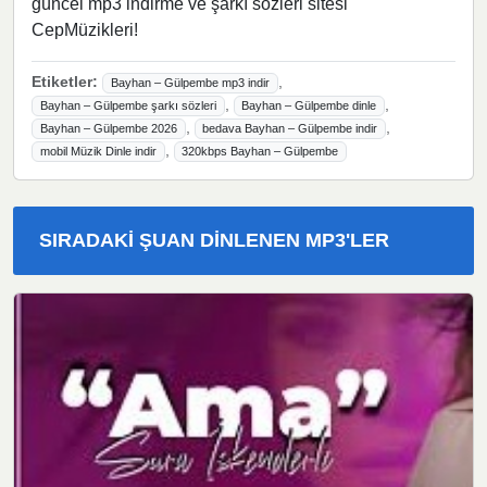
güncel mp3 indirme ve şarkı sözleri sitesi
CepMüzikleri!
Etiketler:
,
Bayhan – Gülpembe mp3 indir
,
,
Bayhan – Gülpembe şarkı sözleri
Bayhan – Gülpembe dinle
,
,
Bayhan – Gülpembe 2026
bedava Bayhan – Gülpembe indir
,
mobil Müzik Dinle indir
320kbps Bayhan – Gülpembe
SIRADAKI ŞUAN DINLENEN MP3'LER