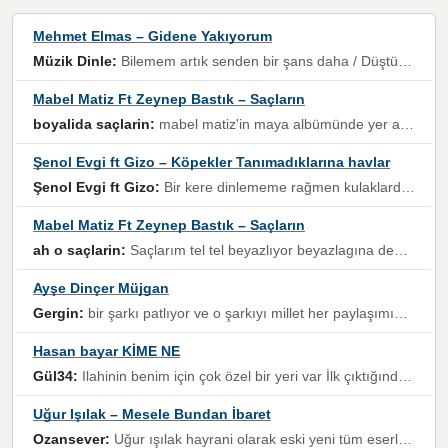
Mehmet Elmas – Gidene Yakıyorum
Müzik Dinle:
Bilemem artık senden bir şans daha / Düştüğün zaman ben olmayacağım yanında” dizeleri, artık geçmişin tekrarına izin verilmeyeceğini, kişisel sınırların çizildiğini gösteriyor.
Mabel Matiz Ft Zeynep Bastık – Saçların
boyalida saçlarin:
mabel matiz'in maya albümünde yer alan güzellerden. parça da şarkı hani! müzikal altyapısına vurulduğum, sözlerinde kaybolduğum bir parça olmuş.
Şenol Evgi ft Gizo – Köpekler Tanımadıklarına havlar
Şenol Evgi ft Gizo:
Bir kere dinlememe rağmen kulaklardan gitmiyor sen sen sen sen kurban ol sen sen sen sen hayran ol yükses ses müzik dinleme sebebisiniz canlar bomba gibi patladınız maşallah
Mabel Matiz Ft Zeynep Bastık – Saçların
ah o saçlarin:
Saçlarım tel tel beyazlıyor beyazlagına degil yanımda sen yoksun ona üzülüyorum günler bir bir geçiyor geçen günlere değil sensiz geçen günlere darılıyorum,Dinledikce asla kavusamayacagim ama asla unutamicagim sevdiğim adam için yanar içim
Ayşe Dinçer Müjgan
Gergin:
bir şarkı patlıyor ve o şarkıyı millet her paylaşımın altına koyuyor ve öyle bir durum hal alıyor ki şarkıyı dinlemeden şarkıdan bikıyorsun Ama bu enteresan bir şekilde dillere dolanıyor millet olarak seviyoruz dertlerle boğuşurken bir yandan da göbek atmayi))) diyeceklerim bu kadar güzel hoş bir sayfa emeğinize sağlık arkadaşlar kolay gelsin
Hasan bayar KİME NE
Gül34:
Ilahinin benim için çok özel bir yeri var İlk çıktığında komşum ne kadar yüksek sesle dinliyorsa orada duymuştum ve YouTube'dan aratıp Bu ilahiyi bulmuştum ve sonra müdavimi oldum günlük Ben de 3-5 kere dinleyip ezberleyip artık ilahiye bende eşlik ediyorum yüksek sesle Allah razı olsun hizmet nimettir Rabbim sizin zahmetlerinize de hayırlı nimetler versin Selam ve dua ile Allah'a emanet olun
Uğur Işılak – Mesele Bundan İbaret
Ozansever:
Uğur ışılak hayrani olarak eski yeni tüm eserlerini keyifle huzurla dinleyenlerden birisiyim, emeğine saygı duyan gönül veren bunu en güzel şekilde sevenlerine ulaştıran siz değerli sayfa yöneticilerine de teşekkür ederim