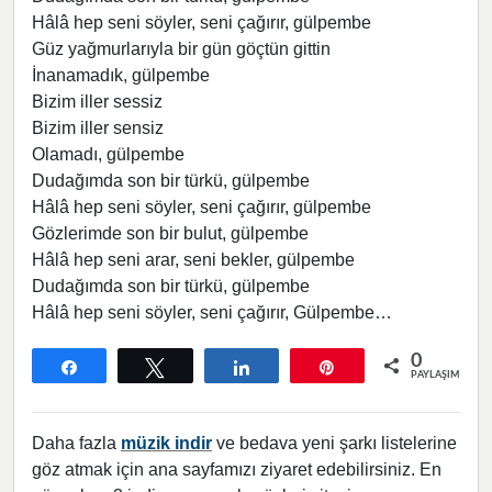
Hâlâ hep seni söyler, seni çağırır, gülpembe
Güz yağmurlarıyla bir gün göçtün gittin
İnanamadık, gülpembe
Bizim iller sessiz
Bizim iller sensiz
Olamadı, gülpembe
Dudağımda son bir türkü, gülpembe
Hâlâ hep seni söyler, seni çağırır, gülpembe
Gözlerimde son bir bulut, gülpembe
Hâlâ hep seni arar, seni bekler, gülpembe
Dudağımda son bir türkü, gülpembe
Hâlâ hep seni söyler, seni çağırır, Gülpembe…
0
Paylaş
Tweetle
Paylaş
Pin
PAYLAŞIMLAR
Daha fazla
müzik indir
ve bedava yeni şarkı listelerine
göz atmak için ana sayfamızı ziyaret edebilirsiniz. En