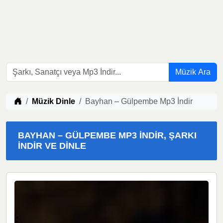
Müzik Ara
Müzik indir
Müzik Dinle
Bayhan – Gülpembe Mp3 İndir
BAYHAN – GÜLPEMBE MP3 İNDIR, ŞARKI
İNDIR VE DINLE