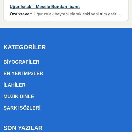
Uğur Işılak – Mesele Bundan İbaret
Ozansever:
Uğur ışılak hayrani olarak eski yeni tüm eserlerini keyifle huzurla dinleyenlerden birisiyim, emeğine saygı duyan gönül veren bunu en güzel şekilde sevenlerine ulaştıran siz değerli sayfa yöneticilerine de teşekkür ederim
KATEGORILER
BIYOGRAFILER
EN YENI MP3LER
ILAHILER
MÜZIK DINLE
ŞARKI SÖZLERI
SON YAZILAR