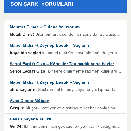
SON ŞARKI YORUMLARI
Mehmet Elmas – Gidene Yakıyorum
Müzik Dinle:
Bilemem artık senden bir şans daha / Düştüğün zaman ben olmayacağım yanında” dizeleri, artık geçmişin tekrarına izin verilmeyeceğini, kişisel sınırların çizildiğini gösteriyor.
Mabel Matiz Ft Zeynep Bastık – Saçların
boyalida saçlarin:
mabel matiz'in maya albümünde yer alan güzellerden. parça da şarkı hani! müzikal altyapısına vurulduğum, sözlerinde kaybolduğum bir parça olmuş.
Şenol Evgi ft Gizo – Köpekler Tanımadıklarına havlar
Şenol Evgi ft Gizo:
Bir kere dinlememe rağmen kulaklardan gitmiyor sen sen sen sen kurban ol sen sen sen sen hayran ol yükses ses müzik dinleme sebebisiniz canlar bomba gibi patladınız maşallah
Mabel Matiz Ft Zeynep Bastık – Saçların
ah o saçlarin:
Saçlarım tel tel beyazlıyor beyazlagına degil yanımda sen yoksun ona üzülüyorum günler bir bir geçiyor geçen günlere değil sensiz geçen günlere darılıyorum,Dinledikce asla kavusamayacagim ama asla unutamicagim sevdiğim adam için yanar içim
Ayşe Dinçer Müjgan
Gergin:
bir şarkı patlıyor ve o şarkıyı millet her paylaşımın altına koyuyor ve öyle bir durum hal alıyor ki şarkıyı dinlemeden şarkıdan bikıyorsun Ama bu enteresan bir şekilde dillere dolanıyor millet olarak seviyoruz dertlerle boğuşurken bir yandan da göbek atmayi))) diyeceklerim bu kadar güzel hoş bir sayfa emeğinize sağlık arkadaşlar kolay gelsin
Hasan bayar KİME NE
Gül34:
Ilahinin benim için çok özel bir yeri var İlk çıktığında komşum ne kadar yüksek sesle dinliyorsa orada duymuştum ve YouTube'dan aratıp Bu ilahiyi bulmuştum ve sonra müdavimi oldum günlük Ben de 3-5 kere dinleyip ezberleyip artık ilahiye bende eşlik ediyorum yüksek sesle Allah razı olsun hizmet nimettir Rabbim sizin zahmetlerinize de hayırlı nimetler versin Selam ve dua ile Allah'a emanet olun