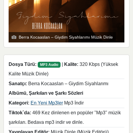
Berra Kocaaslan – Giydim Siyahlarımı Müzik Dinle
Dosya Türü:
|
Kalite:
320 Kbps (Yüksek
MP3 Audio
Kalite Müzik Dinle)
Sanatçı:
Berra Kocaaslan – Giydim Siyahlarımı
Albümü, Şarkıları ve Şarkı Sözleri
Kategori:
En Yeni Mp3ler
Mp3 İndir
Tiktok`da:
469 Kez dinlenen en popüler "Mp3" müzik
şarkıları. Bedava mp3 indir ve dinle.
Yayınlayan Editör:
Müzik Dinle (Müzik Editörü)