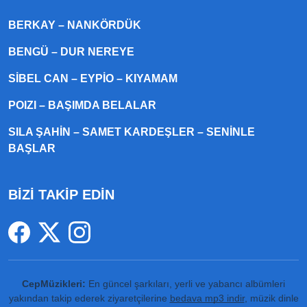
BERKAY – NANKÖRDÜK
BENGÜ – DUR NEREYE
SIBEL CAN – EYPIO – KIYAMAM
POIZI – BAŞIMDA BELALAR
SILA ŞAHIN – SAMET KARDEŞLER – SENINLE
BAŞLAR
BİZİ TAKİP EDİN
CepMüzikleri:
En güncel şarkıları, yerli ve yabancı albümleri
yakından takip ederek ziyaretçilerine
bedava mp3 indir
, müzik dinle