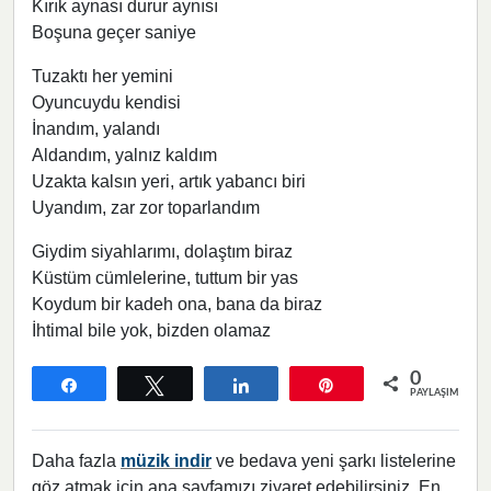
Kırık aynası durur aynısı
Boşuna geçer saniye
Tuzaktı her yemini
Oyuncuydu kendisi
İnandım, yalandı
Aldandım, yalnız kaldım
Uzakta kalsın yeri, artık yabancı biri
Uyandım, zar zor toparlandım
Giydim siyahlarımı, dolaştım biraz
Küstüm cümlelerine, tuttum bir yas
Koydum bir kadeh ona, bana da biraz
İhtimal bile yok, bizden olamaz
0
Paylaş
Tweetle
Paylaş
Pin
PAYLAŞIMLAR
Daha fazla
müzik indir
ve bedava yeni şarkı listelerine
göz atmak için ana sayfamızı ziyaret edebilirsiniz. En